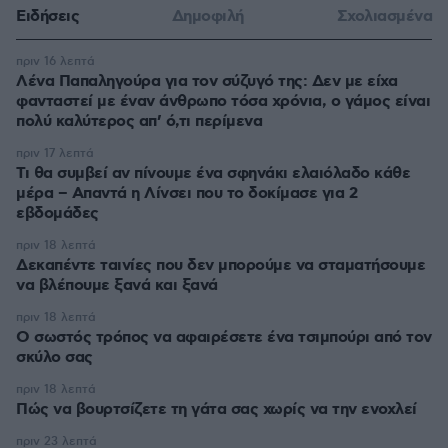
Ειδήσεις
Δημοφιλή
Σχολιασμένα
πριν 16 λεπτά
Λένα Παπαληγούρα για τον σύζυγό της: Δεν με είχα
φανταστεί με έναν άνθρωπο τόσα χρόνια, ο γάμος είναι
πολύ καλύτερος απ’ ό,τι περίμενα
πριν 17 λεπτά
Τι θα συμβεί αν πίνουμε ένα σφηνάκι ελαιόλαδο κάθε
μέρα – Απαντά η Λίνσει που το δοκίμασε για 2
εβδομάδες
πριν 18 λεπτά
Δεκαπέντε ταινίες που δεν μπορούμε να σταματήσουμε
να βλέπουμε ξανά και ξανά
πριν 18 λεπτά
Ο σωστός τρόπος να αφαιρέσετε ένα τσιμπούρι από τον
σκύλο σας
πριν 18 λεπτά
Πώς να βουρτσίζετε τη γάτα σας χωρίς να την ενοχλεί
πριν 23 λεπτά