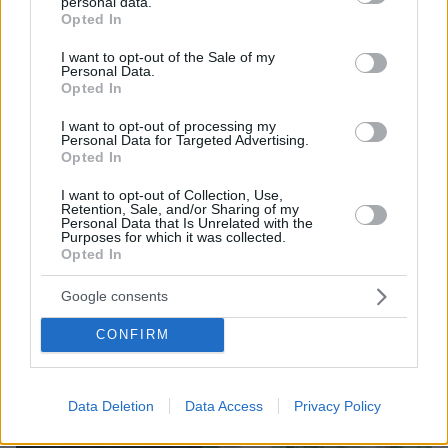
personal data.
grant or deny consent to Google and its third-party tags to
Opted In
use your data for below specified purposes in below Google
consent section.
I want to opt-out of the Sale of my
08.08.2026, 10:26
Personal Data.
Τι έγραφαν οι ξένοι ανταποκριτές σε
Opted In
τηλεγραφήματά τους από τη Μικρά Ασία το 1921
I want to opt-out of processing my
Personal Data for Targeted Advertising.
Opted In
I want to opt-out of Collection, Use,
Retention, Sale, and/or Sharing of my
Personal Data that Is Unrelated with the
Purposes for which it was collected.
Opted In
Google consents
CONFIRM
Data Deletion
Data Access
Privacy Policy