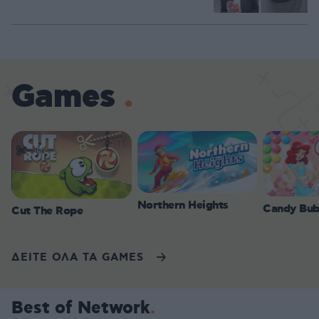
Games
Northern Heights
Candy Bub
Cut The Rope
ΔΕΙΤΕ ΟΛΑ ΤΑ GAMES
Best of Network