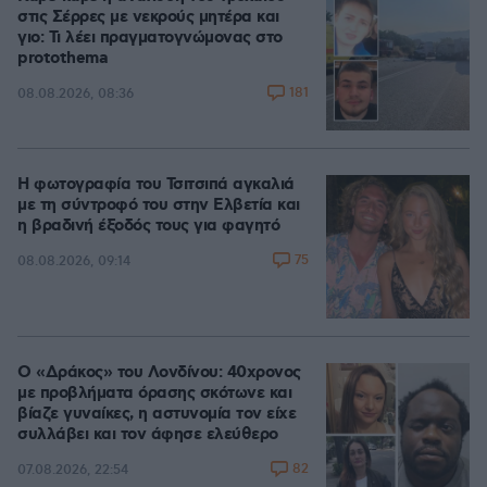
στις Σέρρες με νεκρούς μητέρα και
γιο: Τι λέει πραγματογνώμονας στο
protothema
181
08.08.2026, 08:36
Η φωτογραφία του Τσιτσιπά αγκαλιά
με τη σύντροφό του στην Ελβετία και
η βραδινή έξοδός τους για φαγητό
75
08.08.2026, 09:14
Ο «Δράκος» του Λονδίνου: 40χρονος
με προβλήματα όρασης σκότωνε και
βίαζε γυναίκες, η αστυνομία τον είχε
συλλάβει και τον άφησε ελεύθερο
82
07.08.2026, 22:54