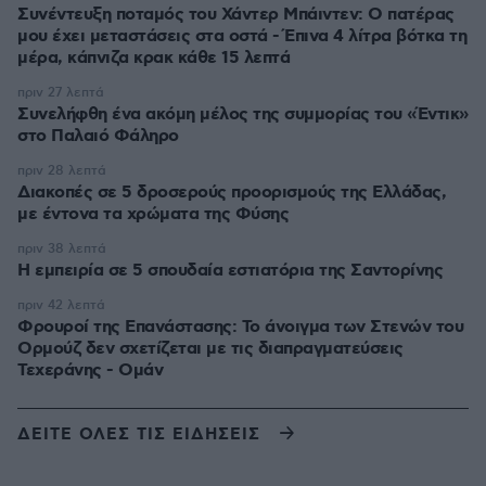
Συνέντευξη ποταμός του Χάντερ Μπάιντεν: Ο πατέρας
μου έχει μεταστάσεις στα οστά - Έπινα 4 λίτρα βότκα τη
μέρα, κάπνιζα κρακ κάθε 15 λεπτά
πριν 27 λεπτά
Συνελήφθη ένα ακόμη μέλος της συμμορίας του «Έντικ»
στο Παλαιό Φάληρο
πριν 28 λεπτά
Διακοπές σε 5 δροσερούς προορισμούς της Ελλάδας,
με έντονα τα χρώματα της Φύσης
πριν 38 λεπτά
Η εμπειρία σε 5 σπουδαία εστιατόρια της Σαντορίνης
πριν 42 λεπτά
Φρουροί της Επανάστασης: Το άνοιγμα των Στενών του
Ορμούζ δεν σχετίζεται με τις διαπραγματεύσεις
Τεχεράνης - Ομάν
ΔΕΙΤΕ ΟΛΕΣ ΤΙΣ ΕΙΔΗΣΕΙΣ