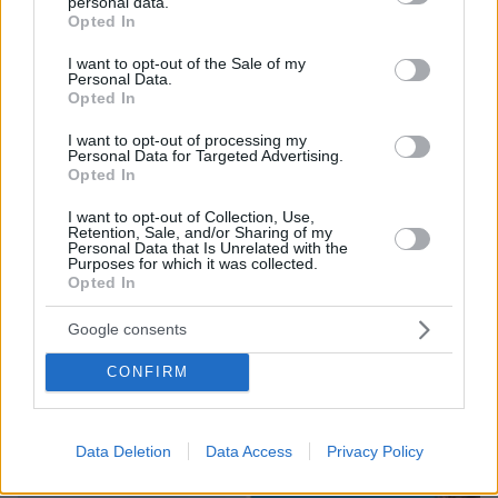
personal data.
grant or deny consent to Google and its third-party tags to
Opted In
use your data for below specified purposes in below Google
consent section.
I want to opt-out of the Sale of my
Personal Data.
Opted In
I want to opt-out of processing my
Personal Data for Targeted Advertising.
Opted In
I want to opt-out of Collection, Use,
Retention, Sale, and/or Sharing of my
Personal Data that Is Unrelated with the
Purposes for which it was collected.
Opted In
Loaded
:
100.00%
Google consents
07.08.2026, 09:58
Οικογενειακή τραγωδία στις Σέρρες, μητέρα και
CONFIRM
γιος οι νεκροί από την μετωπική φορτηγού με ΙΧ -
Βίντεο ντοκουμέντο από τη στιγμή της
σύγκρουσης
Data Deletion
Data Access
Privacy Policy