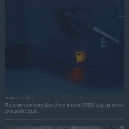
06.08.2026, 19:12
Ποιο αυτοκίνητο βενζίνης έκανε 1.980 χλμ με έναν
ανεφοδιασμό;