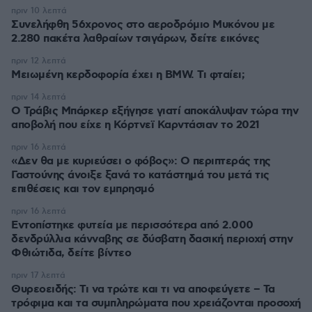
πριν 10 λεπτά
Συνελήφθη 56χρονος στο αεροδρόμιο Μυκόνου με
2.280 πακέτα λαθραίων τσιγάρων, δείτε εικόνες
πριν 12 λεπτά
Μειωμένη κερδοφορία έχει η BMW. Τι φταίει;
πριν 14 λεπτά
O Τράβις Μπάρκερ εξήγησε γιατί αποκάλυψαν τώρα την
αποβολή που είχε η Κόρτνεϊ Καρντάσιαν το 2021
πριν 16 λεπτά
«Δεν θα με κυριεύσει ο φόβος»: Ο περιπτεράς της
Γαστούνης άνοιξε ξανά το κατάστημά του μετά τις
επιθέσεις και τον εμπρησμό
πριν 16 λεπτά
Εντοπίστηκε φυτεία με περισσότερα από 2.000
δενδρύλλια κάνναβης σε δύσβατη δασική περιοχή στην
Φθιώτιδα, δείτε βίντεο
πριν 17 λεπτά
Θυρεοειδής: Τι να τρώτε και τι να αποφεύγετε – Τα
τρόφιμα και τα συμπληρώματα που χρειάζονται προσοχή