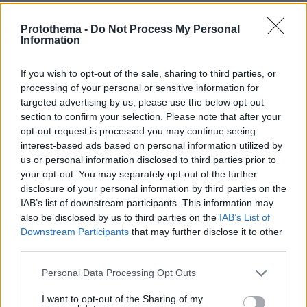
πριν 18 λεπτά
Ποιο είναι το αγαπημένο αυτοκίνητο του Κυριάκου
Protothema -
Do Not Process My Personal
Μητσοτάκη
Information
πριν 19 λεπτά
If you wish to opt-out of the sale, sharing to third parties, or
Συγκρίνουμε τα δύο πιο δημοφιλή ηλεκτρικά - Ποιο
processing of your personal or sensitive information for
κερδίζει τη μάχη;
targeted advertising by us, please use the below opt-out
section to confirm your selection. Please note that after your
ΔΕΙΤΕ ΟΛΕΣ ΤΙΣ ΕΙΔΗΣΕΙΣ
opt-out request is processed you may continue seeing
interest-based ads based on personal information utilized by
us or personal information disclosed to third parties prior to
your opt-out. You may separately opt-out of the further
disclosure of your personal information by third parties on the
ΤΑ ΠΙΟ ΔΗΜΟΦΙΛΗ
IAB’s list of downstream participants. This information may
also be disclosed by us to third parties on the
IAB’s List of
Downstream Participants
that may further disclose it to other
third parties.
Please note that this website/app uses one or more Google
Personal Data Processing Opt Outs
services and may gather and store information including but
not limited to your visit or usage behaviour. You may click to
I want to opt-out of the Sharing of my