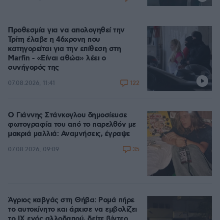
Προθεσμία για να απολογηθεί την
Τρίτη έλαβε η 46χρονη που
κατηγορείται για την επίθεση στη
Marfin - «Είναι αθώα» λέει ο
συνήγορός της
122
07.08.2026, 11:41
Ο Γιάννης Στάνκογλου δημοσίευσε
φωτογραφία του από το παρελθόν με
μακριά μαλλιά: Αναμνήσεις, έγραψε
35
07.08.2026, 09:09
Άγριος καβγάς στη Θήβα: Ρομά πήρε
το αυτοκίνητο και άρχισε να εμβολίζει
το ΙΧ ενός αλλοδαπού, δείτε βίντεο