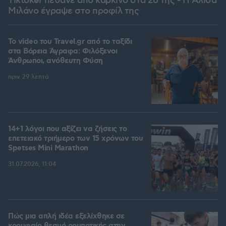
Tiktoker πέθανε από καρκίνο στα 26 της - Η Αλίσα
Μιλάνο έγραψε στο προφίλ της
To video του Travel.gr από το ταξίδι
στα Βόρεια Άγραφα: Φιλόξενοι
Άνθρωποι, ανόθευτη Φύση
πριν 29 λεπτά
14+1 λόγοι που αξίζει να ζήσεις το
επετειακό τριήμερο των 15 χρόνων του
Spetses Mini Marathon
31.07.2026, 11:04
Πώς μια απλή ιδέα εξελίχθηκε σε
κορυφαίο θεσμό ρομποτικής στην