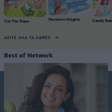
Northern Heights
Candy Bub
Cut The Rope
ΔΕΙΤΕ ΟΛΑ ΤΑ GAMES
Best of Network