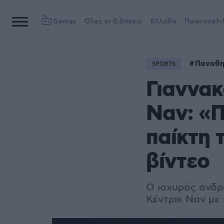
Games
Όλες οι Ειδήσεις
Ελλάδα
Πρωτοσέλι
Παναθη
SPORTS
Γιαννακ
Ναν: «Π
παίκτη 
βίντεο
Ο ισχυρός άνδρ
Κέντρικ Ναν με