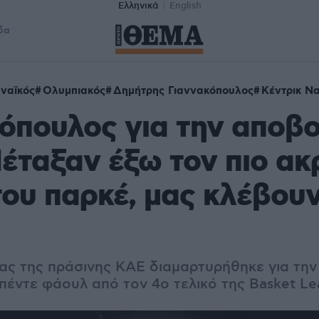
Ελληνικά
English
δα
ναϊκός
Ολυμπιακός
Δημήτρης Γιαννακόπουλος
Κέντρικ Ν
όπουλος για την αποβο
έταξαν έξω τον πιο ακ
του παρκέ, μας κλέβουν
ας της πράσινης ΚΑΕ διαμαρτυρήθηκε για τη
 πέντε φάουλ από τον 4ο τελικό της Basket L