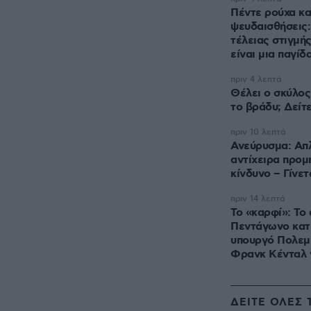
Πέντε ρούχα κα
ψευδαισθήσεις: 
τέλειας στιγμή
είναι μια παγίδ
πριν 4 λεπτά
Θέλει ο σκύλος
το βράδυ; Δείτ
πριν 10 λεπτά
Ανεύρυσμα: Απλ
αντίχειρα προμ
κίνδυνο – Γίνετ
πριν 14 λεπτά
Το «καρφί»: Το
Πεντάγωνο κατ
υπουργό Πολεμ
Φρανκ Κένταλ γ
ΔΕΙΤΕ ΟΛΕΣ 