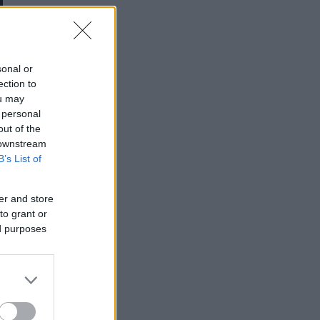
sonal or
ection to
ou may
 personal
out of the
 downstream
B’s List of
er and store
to grant or
ed purposes