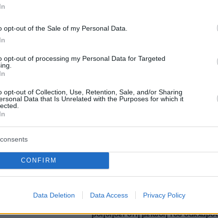
In
o opt-out of the Sale of my Personal Data.
In
protothema.gr στο Google News
το
και μάθετε πρώτοι
to opt-out of processing my Personal Data for Targeted
εις
ing.
In
Ειδήσεις
 τελευταίες
από την Ελλάδα και τον Κόσμο, τη
o opt-out of Collection, Use, Retention, Sale, and/or Sharing
Protothema.gr
μβαίνουν, στο
ersonal Data that Is Unrelated with the Purposes for which it
lected.
In
Ειδήσεις
Δημοφιλή
Σχολιασμέν
consents
ΗΣΕΩΝ
CONFIRM
προβλημάτων ασφαλείας στο νέο
 είναι πολύ
Air Force One
 το κατοικίδιό μας-
Data Deletion
Data Access
Privacy Policy
πριν 19 λεπτά
Η απλή άσκηση που μπορεί να
βοηθήσει στη μείωση του σακχάρο