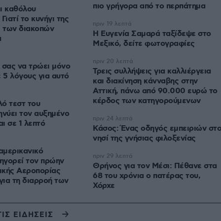
πιο γρήγορα από το περπάτημα
ι καθόλου
Γιατί το κυνήγι της
πριν 19 λεπτά
ς των διακοπών
Η Ευγενία Σαμαρά ταξίδεψε στο
α
Μεξικό, δείτε φωτογραφίες
πριν 20 λεπτά
 σας να τρώει μόνο
Τρεις συλλήψεις για καλλιέργεια
ε 5 λόγους για αυτό
και διακίνηση κάνναβης στην
Αττική, πάνω από 90.000 ευρώ το
κέρδος των κατηγορούμενων
ό τεστ του
ηνύει τον αυξημένο
πριν 24 λεπτά
αι σε 1 λεπτό
Κάσος: Ένας οδηγός εμπειριών στ
νησί της γνήσιας φιλοξενίας
 αμερικανικό
πριν 29 λεπτά
ηγορεί τον πρώην
Θρήνος για τον Μέσι: Πέθανε στα
ικής Αεροπορίας
68 του χρόνια ο πατέρας του,
ια τη διαρροή των
Χόρχε
ΤΙΣ ΕΙΔΗΣΕΙΣ