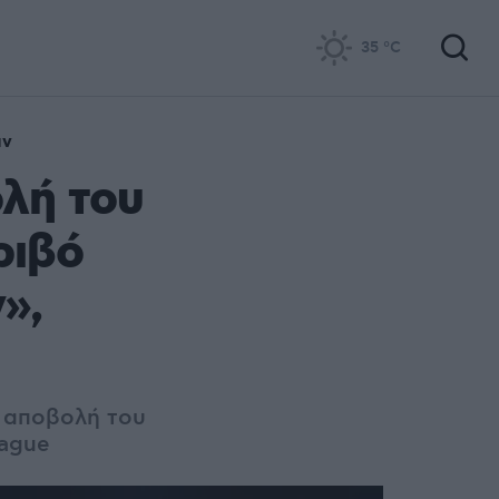
35
°C
αν
λή του
ριβό
»,
ν αποβολή του
eague