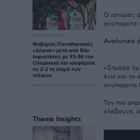
Ο ισχυρός 
ανύπαρκτο 
10.06.2026, 23:19
Αναλυτικά 
Φοβερός Παναθηναϊκός
«λύγισε» μετά από δύο
παρατάσεις με 93-86 τον
Ολυμπιακό και ισοφάρισε
«Σήμερα ημέ
σε 2-2 τη σειρά των
τελικών
έχω και το 
ανύπαρκτο 
Τον πιο ακρ
κλέβουνε, α
Thema Insights