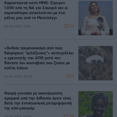
Καρυστιανού κατά ΜΜΕ: Έφυγαν
1.000 από τη ΝΔ για Σαμαρά και οι
περισσότεροι ασχολούνται με ένα
μέλος μας από το Μεσολόγγι
131
06.08.2026, 17:49
«Χυδαίο τραμπουκισμό από τους
διάφορους "φιλόζωους"» καταγγέλλει
ο ερευνητής του ΑΠΘ μετά τον
θάνατο του κουταβιού που ζούσε με
αγέλη λύκων
17
06.08.2026, 20:30
Νεαρή γυναίκα με ακατέργαστη
ομορφιά από την Αιθιοπία έγινε viral,
δείτε την εντυπωσιακή μεταμόρφωσή
της από μακιγιέρ
341
06.08.2026, 09:18