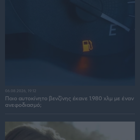
06.08.2026, 19:12
Ποιο αυτοκίνητο βενζίνης έκανε 1.980 χλμ με έναν
ανεφοδιασμό;