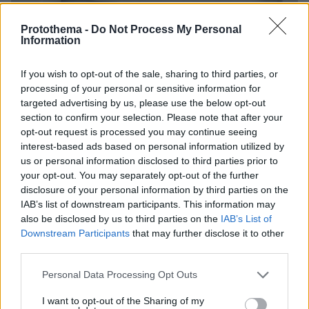
Protothema -
Do Not Process My Personal
Information
If you wish to opt-out of the sale, sharing to third parties, or
processing of your personal or sensitive information for
targeted advertising by us, please use the below opt-out
section to confirm your selection. Please note that after your
opt-out request is processed you may continue seeing
interest-based ads based on personal information utilized by
us or personal information disclosed to third parties prior to
your opt-out. You may separately opt-out of the further
disclosure of your personal information by third parties on the
IAB’s list of downstream participants. This information may
also be disclosed by us to third parties on the
IAB’s List of
Downstream Participants
that may further disclose it to other
third parties.
Please note that this website/app uses one or more Google
Personal Data Processing Opt Outs
06.08.2026, 20:03
services and may gather and store information including but
Αριστοτέλης Δαμίγος: Σε κλίμα οδύνης έγινε η
not limited to your visit or usage behaviour. You may click to
I want to opt-out of the Sharing of my