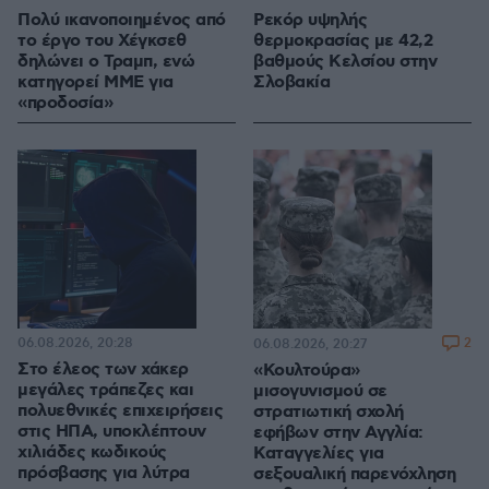
Πολύ ικανοποιημένος από
Ρεκόρ υψηλής
το έργο του Χέγκσεθ
θερμοκρασίας με 42,2
δηλώνει ο Τραμπ, ενώ
βαθμούς Κελσίου στην
κατηγορεί ΜΜΕ για
Σλοβακία
«προδοσία»
06.08.2026, 20:28
2
06.08.2026, 20:27
Στο έλεος των χάκερ
«Κουλτούρα»
μεγάλες τράπεζες και
μισογυνισμού σε
πολυεθνικές επιχειρήσεις
στρατιωτική σχολή
στις ΗΠΑ, υποκλέπτουν
εφήβων στην Αγγλία:
χιλιάδες κωδικούς
Καταγγελίες για
πρόσβασης για λύτρα
σεξουαλική παρενόχληση