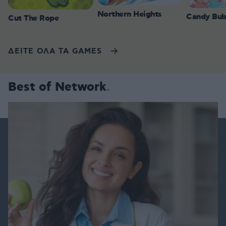
Northern Heights
Candy Bub
Cut The Rope
ΔΕΙΤΕ ΟΛΑ ΤΑ GAMES
Best of Network