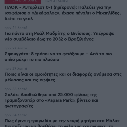
LIVE UPDATE
πριν 21 λεπτά
ΠΑΟΚ - Άντερλεχτ 0-1 (ημίχρονο): Παλεύει για την
ισοφάριση ο «Δικέφαλος», έχασε πέναλτι ο Μιχαηλίδης,
πριν 24 λεπτά
Για πάντα στη Ρεάλ Μαδρίτης ο Βινίσιους: Yπέγραψε
νέο συμβόλαιο έως το 2032 ο Βραζιλιάνος
πριν 27 λεπτά
Σφουγγάτο: 8 τρόποι να το φτιάξουμε – Από το πιο
απλό μέχρι το πιο πλούσιο
πριν 27 λεπτά
Ποιες είναι οι ομοιότητες και οι διαφορές ανάμεσα στις
μέλισσες και τις σφήκες
πριν 33 λεπτά
Σαλάχ: Αποθεώθηκε από 25.000 φίλους της
Τραμπζονσπόρ στο «Papara Park», βίντεο και
φωτογραφίες
πριν 34 λεπτά
Πώς έγινε η τραγωδία με την νεκρή μητέρα στα Μάλια:
Βούτηξε για να βοηθήσει τη φίλη της και πνίγηκε, τα