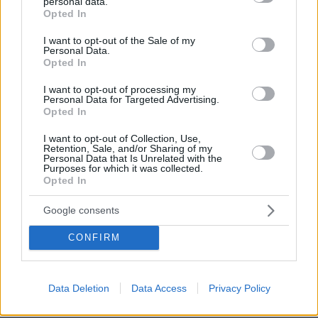
personal data.
αποτέφρωση του συντονιστή που σκοτώθηκε
grant or deny consent to Google and its third-party tags to
Opted In
μετά τη σύγκρουση ελικοπτέρων στην Ψάθα,
use your data for below specified purposes in below Google
φωτογραφίες
consent section.
I want to opt-out of the Sale of my
Personal Data.
Opted In
Η αποκαλυπτική κατάθεση της
I want to opt-out of processing my
συζύγου του Αφγανού: Πώς
Personal Data for Targeted Advertising.
γνωρίσαμε τη Λίσα, γιατί υποψιάστηκα
Opted In
ότι ήταν το πτώμα στη βαλίτσα
I want to opt-out of Collection, Use,
273
06.08.2026, 12:32
Retention, Sale, and/or Sharing of my
Personal Data that Is Unrelated with the
Purposes for which it was collected.
Opted In
ΠΑΟΚ - Άντερλεχτ 0-1 (Β' ημίχρονο):
Google consents
Παλεύει για την ισοφάριση ο
«Δικέφαλος», έχασε πέναλτι ο
CONFIRM
Μιχαηλίδης, δείτε το γκολ
6
πριν 4 λεπτά
Data Deletion
Data Access
Privacy Policy