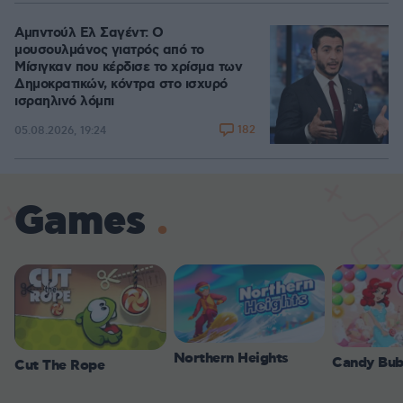
Αμπντούλ Ελ Σαγέντ: Ο
μουσουλμάνος γιατρός από το
Μίσιγκαν που κέρδισε το χρίσμα των
Δημοκρατικών, κόντρα στο ισχυρό
ισραηλινό λόμπι
182
05.08.2026, 19:24
Games
Northern Heights
Candy Bub
Cut The Rope