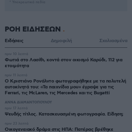
* Υποχρεωτικά πεδία
ΡΟΗ ΕΙΔΗΣΕΩΝ
Ειδήσεις
Δημοφιλή
Σχολιασμένα
πριν 10 λεπτά
Φωτιά στο Λασίθι, κοντά στον οικισμό Καρύδι, 112 για
ετοιμότητα
πριν 11 λεπτά
Ο Κριστιάνο Ρονάλντο φωτογραφήθηκε με τα πολυτελή
αυτοκίνητά του: «Τα παιχνίδια μου» έγραψε για τις
Ferrari, τις McLaren, τις Mercedes και τις Bugatti
ΑΝΝΑ ΔΙΑΜΑΝΤΟΠΟΥΛΟΥ
πριν 17 λεπτά
Ψευδής τίτλος. Κατασκευασμένη φωτογραφία. Είδηση;
πριν 23 λεπτά
Οικογενειακό δράμα στις ΗΠΑ: Πατέρας βρέθηκε