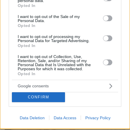
personal data.
grant or deny consent to Google and its third-party tags to
Έρευνα για το περιστατικό με το Marine One και
Opted In
use your data for below specified purposes in below Google
επιβατικό αεροσκάφος: «Ο Τραμπ δεν κινδύνευσε»
consent section.
I want to opt-out of the Sale of my
Personal Data.
Opted In
ΔΕΙΤΕ ΟΛΕΣ ΤΙΣ ΕΙΔΗΣΕΙΣ
I want to opt-out of processing my
Personal Data for Targeted Advertising.
Opted In
ΤΑ ΠΙΟ ΔΗΜΟΦΙΛΗ
I want to opt-out of Collection, Use,
Retention, Sale, and/or Sharing of my
Personal Data that Is Unrelated with the
Purposes for which it was collected.
Opted In
Google consents
CONFIRM
Data Deletion
Data Access
Privacy Policy