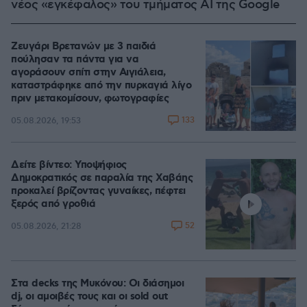
νέος «εγκέφαλος» του τμήματος AI της Google
Ζευγάρι Βρετανών με 3 παιδιά
πούλησαν τα πάντα για να
αγοράσουν σπίτι στην Αιγιάλεια,
καταστράφηκε από την πυρκαγιά λίγο
πριν μετακομίσουν, φωτογραφίες
133
05.08.2026, 19:53
Δείτε βίντεο: Υποψήφιος
Δημοκρατικός σε παραλία της Χαβάης
προκαλεί βρίζοντας γυναίκες, πέφτει
ξερός από γροθιά
52
05.08.2026, 21:28
Στα decks της Μυκόνου: Οι διάσημοι
dj, οι αμοιβές τους και οι sold out