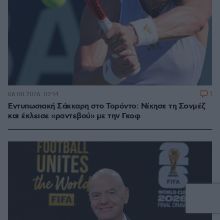
1
06.08.2026, 02:14
Εντυπωσιακή Σάκκαρη στο Τορόντο: Νίκησε τη Σονμέζ
και έκλεισε «ραντεβού» με την Γκοφ