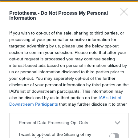
νεκρός με τις δύο κόρες του λίγες ώρες μετά το
δικαστήριο για διαζύγιο με τη μητέρα τους
Protothema -
Do Not Process My Personal
Information
πριν 34 λεπτά
Εν ψυχρώ δολοφονία ζευγαριού σε μπαρ στην
Κολομβία: Η γυναίκα προσπάθησε να προστατεύσει τον
If you wish to opt-out of the sale, sharing to third parties, or
άνδρα της, ήταν γονείς 6χρονου κοριτσιού, δείτε βίντεο
processing of your personal or sensitive information for
targeted advertising by us, please use the below opt-out
πριν μία ώρα
section to confirm your selection. Please note that after your
H Αποστολία Ζώη φωτογραφίζεται στην παραλία
opt-out request is processed you may continue seeing
«χαρούμενη, γεμάτη αλμύρα»
interest-based ads based on personal information utilized by
πριν μία ώρα
us or personal information disclosed to third parties prior to
Έρευνα σε βάρος 116 αστυνομικών στην Κόστα Ρίκα για
your opt-out. You may separately opt-out of the further
διασυνδέσεις με το οργανωμένο έγκλημα
disclosure of your personal information by third parties on the
IAB’s list of downstream participants. This information may
πριν μία ώρα
also be disclosed by us to third parties on the
IAB’s List of
Το μενού της ημέρας – Τι τρώμε σήμερα Πέμπτη
(6/8/2026)
Downstream Participants
that may further disclose it to other
third parties.
06.08.2026, 05:45
Δύο εκρήξεις κοντά σε δεξαμενόπλοιο στα Στενά του
Please note that this website/app uses one or more Google
Personal Data Processing Opt Outs
Ορμούζ, ασφαλές το πλήρωμα
services and may gather and store information including but
not limited to your visit or usage behaviour. You may click to
I want to opt-out of the Sharing of my
06.08.2026, 05:30