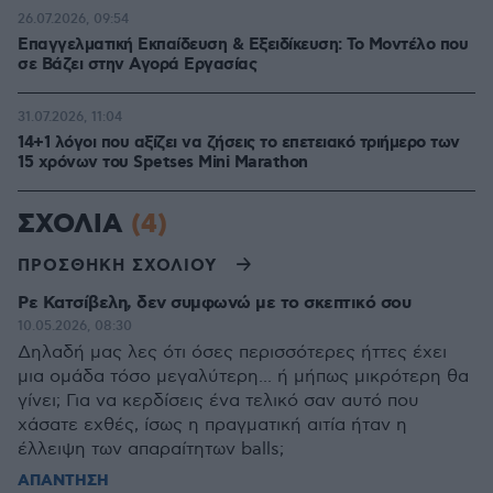
26.07.2026, 09:54
Επαγγελματική Εκπαίδευση & Εξειδίκευση: Το Mοντέλο που
σε Bάζει στην Aγορά Eργασίας
31.07.2026, 11:04
14+1 λόγοι που αξίζει να ζήσεις το επετειακό τριήμερο των
15 χρόνων του Spetses Mini Marathon
ΣΧΟΛΙΑ
(4)
ΠΡΟΣΘΗΚΗ ΣΧΟΛΙΟΥ
Ρε Κατσίβελη, δεν συμφωνώ με το σκεπτικό σου
10.05.2026, 08:30
Δηλαδή μας λες ότι όσες περισσότερες ήττες έχει
μια ομάδα τόσο μεγαλύτερη... ή μήπως μικρότερη θα
γίνει; Για να κερδίσεις ένα τελικό σαν αυτό που
χάσατε εχθές, ίσως η πραγματική αιτία ήταν η
έλλειψη των απαραίτητων balls;
ΑΠΑΝΤΗΣΗ