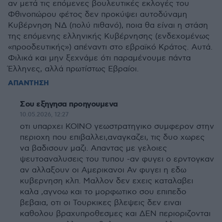
αν μετά τις επόμενες βουλευτικές εκλογές του
Φθινοπώρου φέτος δεν προκύψει αυτοδύναμη
Κυβέρνηση ΝΔ (πολύ πιθανό), ποια θα είναι η στάση
της επόμενης ελληνικής Κυβέρνησης (ενδεχομένως
«προοδευτικής») απέναντι στο εβραϊκό Κράτος. Αυτά.
Φιλικά και μην ξεχνάμε ότι παραμένουμε πάντα
Έλληνες, αλλά πρωτίστως Εβραίοι.
ΑΠΑΝΤΗΣΗ
Σου εξηγησα προηγουμενα
10.05.2026, 12:27
οτι υπαρχει ΚΟΙΝΟ γεωστρατηγικο συμφερον στην
περιοχη που επιβαλλει,αναγκαζει, τις δυο χωρες
να βαδισουν μαζι. Απαντας με γελοιες
ψευτοαναλυσεις του τυπου -αν φυγει ο ερντογκαν
αν αλλαξουν οι Αμερικανοι Αν φυγει η εδω
κυβερνηση κλπ. Μαλλον δεν εχεις καταλαβει
καλα ,αγνοω και το μορφωτικο σου επιπεδο
βεβαια, οτι οι Τουρκικες βλεψεις δεν ειναι
καθολου βραχυπροθεσμες και ΔΕΝ περιοριζονται