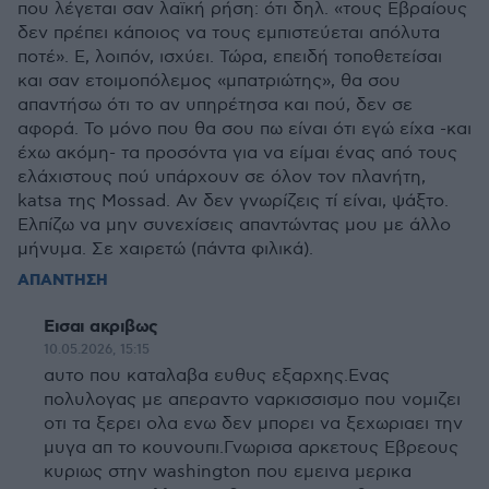
που λέγεται σαν λαϊκή ρήση: ότι δηλ. «τους Εβραίους
δεν πρέπει κάποιος να τους εμπιστεύεται απόλυτα
ποτέ». Ε, λοιπόν, ισχύει. Τώρα, επειδή τοποθετείσαι
και σαν ετοιμοπόλεμος «μπατριώτης», θα σου
απαντήσω ότι το αν υπηρέτησα και πού, δεν σε
αφορά. Το μόνο που θα σου πω είναι ότι εγώ είχα -και
έχω ακόμη- τα προσόντα για να είμαι ένας από τους
ελάχιστους πού υπάρχουν σε όλον τον πλανήτη,
katsa της Mossad. Αν δεν γνωρίζεις τί είναι, ψάξτο.
Ελπίζω να μην συνεχίσεις απαντώντας μου με άλλο
μήνυμα. Σε χαιρετώ (πάντα φιλικά).
ΑΠΑΝΤΗΣΗ
Εισαι ακριβως
10.05.2026, 15:15
αυτο που καταλαβα ευθυς εξαρχης.Ενας
πολυλογας με απεραντο ναρκισσισμο που νομιζει
οτι τα ξερει ολα ενω δεν μπορει να ξεχωριαει την
μυγα απ το κουνουπι.Γνωρισα αρκετους Εβρεους
κυριως στην washington που εμεινα μερικα