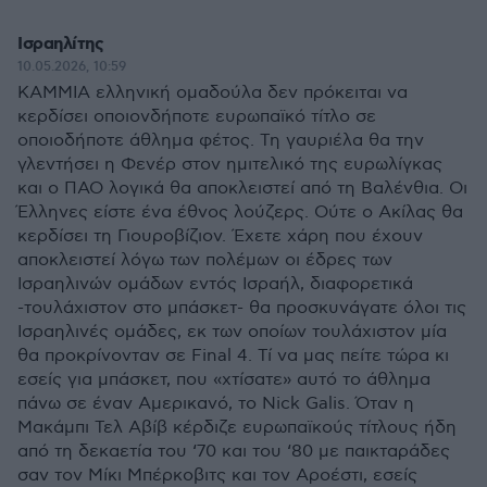
Ισραηλίτης
10.05.2026, 10:59
ΚΑΜΜΙΑ ελληνική ομαδούλα δεν πρόκειται να
κερδίσει οποιονδήποτε ευρωπαϊκό τίτλο σε
οποιοδήποτε άθλημα φέτος. Τη γαυριέλα θα την
γλεντήσει η Φενέρ στον ημιτελικό της ευρωλίγκας
και ο ΠΑΟ λογικά θα αποκλειστεί από τη Βαλένθια. Οι
Έλληνες είστε ένα έθνος λούζερς. Ούτε ο Ακίλας θα
κερδίσει τη Γιουροβίζιον. Έχετε χάρη που έχουν
αποκλειστεί λόγω των πολέμων οι έδρες των
Ισραηλινών ομάδων εντός Ισραήλ, διαφορετικά
-τουλάχιστον στο μπάσκετ- θα προσκυνάγατε όλοι τις
Ισραηλινές ομάδες, εκ των οποίων τουλάχιστον μία
θα προκρίνονταν σε Final 4. Τί να μας πείτε τώρα κι
εσείς για μπάσκετ, που «χτίσατε» αυτό το άθλημα
πάνω σε έναν Αμερικανό, το Nick Galis. Όταν η
Μακάμπι Τελ Αβίβ κέρδιζε ευρωπαϊκούς τίτλους ήδη
από τη δεκαετία του ‘70 και του ‘80 με παικταράδες
σαν τον Μίκι Μπέρκοβιτς και τον Αροέστι, εσείς