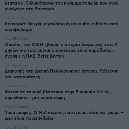
λεπτά και ξυλοκόπησαν τον κοσμηματοπώλη που τους
κυνήγησε στη Βρετανία
πριν 11 λεπτά
Καστοριά: Νεκρή μεγαλόσωμη αρκούδα, πιθανόν από
πυροβολισμό
πριν 15 λεπτά
Οπαδός του ΟΦΗ έβγαλε εισιτήριο διαρκείας στον 2
μηνών γιο του: «Είναι οικογένεια, είναι παράδοση»,
έγραψε η ΠΑΕ, δείτε βίντεο
πριν 16 λεπτά
Διακοπές στη Δυτική Πελοπόννησο: Ιστορία, θάλασσα
και καταρράκτες
πριν 16 λεπτά
Φωτιά σε χαμηλή βλάστηση στην Ευκαρπία Κιλκίς,
σηκώθηκαν τρία αεροσκάφη
πριν 29 λεπτά
Υπερτροφές: Ο Νο1 καρπός που πρέπει όλοι να τρώμε –
Δεν είναι τα αμύγδαλα
πριν 31 λεπτά