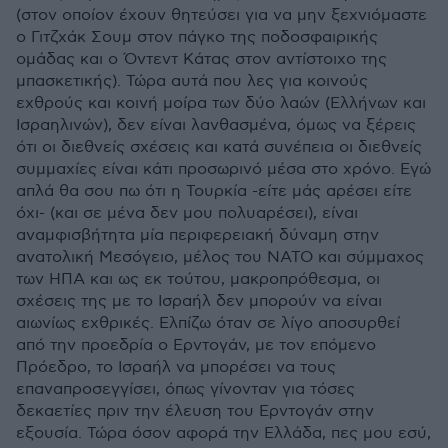
(στον οποίον έχουν θητεύσει για να μην ξεχνιόμαστε
ο Γιτζχάκ Σουμ στον πάγκο της ποδοσφαιρικής
ομάδας και ο Όντεντ Κάτας στον αντίστοιχο της
μπασκετικής). Τώρα αυτά που λες για κοινούς
εχθρούς και κοινή μοίρα των δύο λαών (Ελλήνων και
Ισραηλινών), δεν είναι λανθασμένα, όμως να ξέρεις
ότι οι διεθνείς σχέσεις και κατά συνέπεια οι διεθνείς
συμμαχίες είναι κάτι προσωρινό μέσα στο χρόνο. Εγώ
απλά θα σου πω ότι η Τουρκία -είτε μάς αρέσει είτε
όχι- (και σε μένα δεν μου πολυαρέσει), είναι
αναμφισβήτητα μία περιφερειακή δύναμη στην
ανατολική Μεσόγειο, μέλος του ΝΑΤΟ και σύμμαχος
των ΗΠΑ και ως εκ τούτου, μακροπρόθεσμα, οι
σχέσεις της με το Ισραήλ δεν μπορούν να είναι
αιωνίως εχθρικές. Ελπίζω όταν σε λίγο αποσυρθεί
από την προεδρία ο Ερντογάν, με τον επόμενο
Πρόεδρο, το Ισραήλ να μπορέσει να τους
επαναπροσεγγίσει, όπως γίνονταν για τόσες
δεκαετίες πριν την έλευση του Ερντογάν στην
εξουσία. Τώρα όσον αφορά την Ελλάδα, πες μου εσύ,