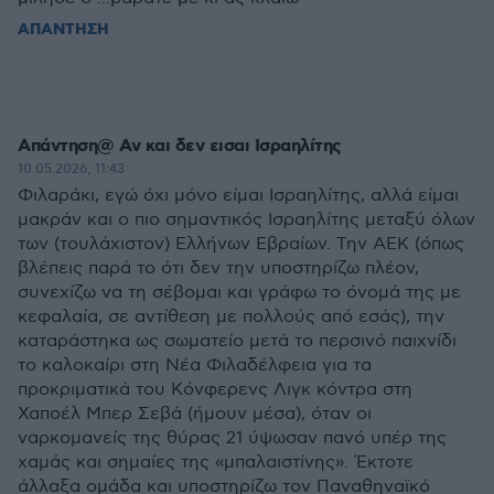
ΑΠΑΝΤΗΣΗ
Απάντηση@ Αν και δεν εισαι Ισραηλίτης
10.05.2026, 11:43
Φιλαράκι, εγώ όχι μόνο είμαι Ισραηλίτης, αλλά είμαι
μακράν και ο πιο σημαντικός Ισραηλίτης μεταξύ όλων
των (τουλάχιστον) Ελλήνων Εβραίων. Την ΑΕΚ (όπως
βλέπεις παρά το ότι δεν την υποστηρίζω πλέον,
συνεχίζω να τη σέβομαι και γράφω το όνομά της με
κεφαλαία, σε αντίθεση με πολλούς από εσάς), την
καταράστηκα ως σωματείο μετά το περσινό παιχνίδι
το καλοκαίρι στη Νέα Φιλαδέλφεια για τα
προκριματικά του Κόνφερενς Λιγκ κόντρα στη
Χαποέλ Μπερ Σεβά (ήμουν μέσα), όταν οι
ναρκομανείς της θύρας 21 ύψωσαν πανό υπέρ της
χαμάς και σημαίες της «μπαλαιστίνης». Έκτοτε
άλλαξα ομάδα και υποστηρίζω τον Παναθηναϊκό