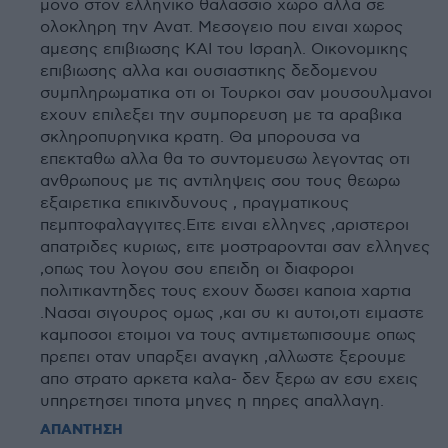
μονο στον ελληνικο θαλασσιο χωρο αλλα σε
ολοκληρη την Ανατ. Μεσογειο που ειναι χωρος
αμεσης επιβιωσης ΚΑΙ του Ισραηλ. Οικονομικης
επιβιωσης αλλα και ουσιαστικης δεδομενου
συμπληρωματικα οτι οι Τουρκοι σαν μουσουλμανοι
εχουν επιλεξει την συμπορευση με τα αραβικα
σκληροπυρηνικα κρατη. Θα μπορουσα να
επεκταθω αλλα θα το συντομευσω λεγοντας οτι
ανθρωπους με τις αντιληψεις σου τους θεωρω
εξαιρετικα επικινδυνους , πραγματικους
πεμπτοφαλαγγιτες.Ειτε ειναι ελληνες ,αριστεροι
απατριδες κυριως, ειτε μοστραρονται σαν ελληνες
,οπως του λογου σου επειδη οι διαφοροι
πολιτικαντηδες τους εχουν δωσει καποια χαρτια
.Νασαι σιγουρος ομως ,και συ κι αυτοι,οτι ειμαστε
καμποσοι ετοιμοι να τους αντιμετωπισουμε οπως
πρεπει οταν υπαρξει αναγκη ,αλλωστε ξερουμε
απο στρατο αρκετα καλα- δεν ξερω αν εσυ εχεις
υπηρετησει τιποτα μηνες η πηρες απαλλαγη.
ΑΠΑΝΤΗΣΗ