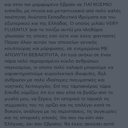
και στον πιο μορφωμένο Εβραίο σε ΠΑΓΚΟΣΜΙΟ
επίπεδο, με πτυχία και μεταπτυχιακά από πολύ καλής
ποιότητας Ανώτατα Εκπαιδευτικά Ιδρύματα και του
εξωτερικού και της Ελλάδας. Ο οποίος μιλάει VERY
FLUENTLY (και το τονίζω αυτό) μία πληθώρα
γλωσσών τις οποίες εσύ ούτε καν έχεις φανταστεί.
Πέραν όλων αυτών των στοιχείων γενικής
κουλτούρας και μόρφωσης, σε ενημερώνω ΜΕ
ΑΠΟΛΥΤΗ ΒΕΒΑΙΟΤΗΤΑ, ότι εγώ ανήκω σε έναν
πάρα πολύ περιορισμένο κύκλο ανθρώπων
παγκοσμίως, οι οποίοι πολύ χαλαρά μπορούμε να
χαρακτηριστούμε κυριολεκτικά ιδιοφυΐες, δηλ.
άνθρωποι με πολύ ιδιαίτερες πνευματικές και
νοητικές λειτουργίες. Επί της ταμπακιέρας τώρα.
Επειδή νομίζεις ότι ό,τι σου είπα τα βγάζω από το
μυαλό μου, να ξέρεις ότι ιστορικά το Ισραήλ τις
συμμαχίες του τις ορίζει και τις επιλέγει κατά το
δοκούν, ανάλογα με τις περιστάσεις, τις συγκυρίες
και τις ιστορικές εποχές. Θα σου πω κάτι σαν
Έλληνας, όχι σαν Εβραίος: θα έχεις ακούσει αυτό