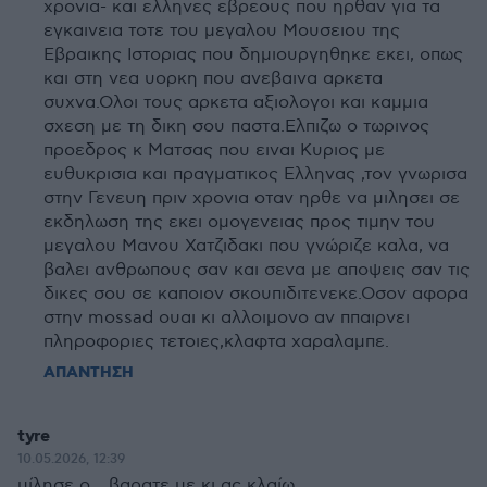
χρονια- και ελληνες εβρεους που ηρθαν για τα
εγκαινεια τοτε του μεγαλου Μουσειου της
Εβραικης Ιστοριας που δημιουργηθηκε εκει, οπως
και στη νεα υορκη που ανεβαινα αρκετα
συχνα.Ολοι τους αρκετα αξιολογοι και καμμια
σχεση με τη δικη σου παστα.Ελπιζω ο τωρινος
προεδρος κ Ματσας που ειναι Κυριος με
ευθυκρισια και πραγματικος Ελληνας ,τον γνωρισα
στην Γενευη πριν χρονια οταν ηρθε να μιλησει σε
εκδηλωση της εκει ομογενειας προς τιμην του
μεγαλου Μανου Χατζιδακι που γνώριζε καλα, να
βαλει ανθρωπους σαν και σενα με αποψεις σαν τις
δικες σου σε καποιον σκουπιδιτενεκε.Οσον αφορα
στην mossad ουαι κι αλλοιμονο αν ππαιρνει
πληροφοριες τετοιες,κλαφτα χαραλαμπε.
ΑΠΑΝΤΗΣΗ
tyre
10.05.2026, 12:39
μίλησε ο ...βαρατε με κι ας κλαίω