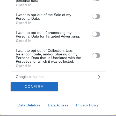
personal data.
grant or deny consent to Google and its third-party tags to
ΑΠΑΝΤΗΣΗ
Opted In
use your data for below specified purposes in below Google
consent section.
I want to opt-out of the Sale of my
kismet
Personal Data.
Opted In
10.05.2026, 09:18
Χαχαχαχα...Βασιλισσα της Ευρωπης λεει!!!! ΡΕ
I want to opt-out of processing my
κακομοιρηδες.....αυτη την ομαδα ο ΠΑΟ και ο
Personal Data for Targeted Advertising.
Opted In
ΟΣΦΠ...την κερδιζουν σβηστα 20 ποντους με την 2η
πενταδα......
I want to opt-out of Collection, Use,
ΑΠΑΝΤΗΣΗ
Retention, Sale, and/or Sharing of my
Personal Data that Is Unrelated with the
Purposes for which it was collected.
Opted In
ΦΟΡΤΩΣΗ ΠΕΡΙΣΣΟΤΕΡΩΝ ΣΧΟΛΙΩΝ
Google consents
CONFIRM
ΠΡΟΣΘΗΚΗ ΣΧΟΛΙΟΥ
Data Deletion
Data Access
Privacy Policy
ΌΝΟΜΑ *