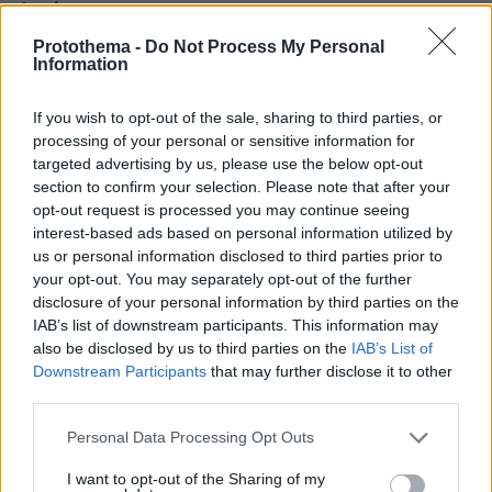
Αγρότης
10.05.2026, 10:10
Protothema -
Do Not Process My Personal
Εδώ λοιπόν κρύβεται το δικέφαλο κοτόπουλο, που
Information
έχασα!
ΑΠΑΝΤΗΣΗ
If you wish to opt-out of the sale, sharing to third parties, or
processing of your personal or sensitive information for
targeted advertising by us, please use the below opt-out
Κούλα
section to confirm your selection. Please note that after your
10.05.2026, 09:57
opt-out request is processed you may continue seeing
παντού , μας πως τους ταιριάζει δεν λέγεται .
interest-based ads based on personal information utilized by
us or personal information disclosed to third parties prior to
ΑΠΑΝΤΗΣΗ
your opt-out. You may separately opt-out of the further
disclosure of your personal information by third parties on the
IAB’s list of downstream participants. This information may
also be disclosed by us to third parties on the
IAB’s List of
Downstream Participants
that may further disclose it to other
μπορει
third parties.
10.05.2026, 09:50
να τους παει στα δικαστηρια. τι εγινε δεν εχουμε
Please note that this website/app uses one or more Google
Personal Data Processing Opt Outs
κανενα δικο μας δικαστη να μας το δωσει στα χαρτια
services and may gather and store information including but
; να βγαλει καινουργιο σκορ και να νικαει η αεκουλα.
not limited to your visit or usage behaviour. You may click to
I want to opt-out of the Sharing of my