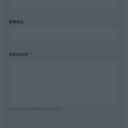
EMAIL
ΣΧΌΛΙΟ *
Απομένουν
2500
χαρακτήρες