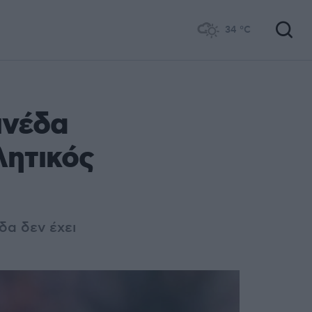
34
°C
ινέδα
λητικός
δα δεν έχει