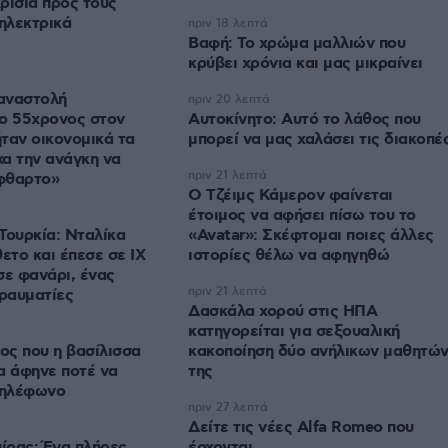
ρισία προς τους
 ηλεκτρικά
πριν 18 λεπτά
Βαφή: Το χρώμα μαλλιών που
κρύβει χρόνια και μας μικραίνει
 αναστολή
πριν 20 λεπτά
 ο 55χρονος στον
Αυτοκίνητο: Αυτό το λάθος που
ταν οικονομικά τα
μπορεί να μας χαλάσει τις διακοπέ
χα την ανάγκη να
πριν 21 λεπτά
φθαρτο»
Ο Τζέιμς Κάμερον φαίνεται
έτοιμος να αφήσει πίσω του το
Τουρκία: Νταλίκα
«Avatar»: Σκέφτομαι ποιες άλλες
ετο και έπεσε σε ΙΧ
ιστορίες θέλω να αφηγηθώ
σε φανάρι, ένας
πριν 21 λεπτά
τραυματίες
Δασκάλα χορού στις ΗΠΑ
κατηγορείται για σεξουαλική
ς που η βασίλισσα
κακοποίηση δύο ανήλικων μαθητώ
α άφηνε ποτέ να
της
τηλέφωνο
πριν 27 λεπτά
Δείτε τις νέες Alfa Romeo που
πίρας: Ένα πλήρες
έρχονται...