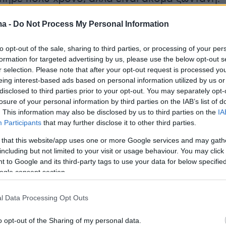
θέλει να έρθει, εμείς θέλουμε να έρθει,
ma -
Do Not Process My Personal Information
ωνία μαζί του και το θέμα είναι μεταξύ
Εμείς ακόμα παλεύουμε. Χρειαζόμαστε παίκτε
to opt-out of the sale, sharing to third parties, or processing of your per
άς του», δήλωσε ο αθλητικός διευθυντής των
formation for targeted advertising by us, please use the below opt-out s
r selection. Please note that after your opt-out request is processed y
eing interest-based ads based on personal information utilized by us or
disclosed to third parties prior to your opt-out. You may separately opt-
tta.gr
losure of your personal information by third parties on the IAB’s list of
. This information may also be disclosed by us to third parties on the
IA
Participants
that may further disclose it to other third parties.
ήμερα:
 that this website/app uses one or more Google services and may gath
including but not limited to your visit or usage behaviour. You may click 
ια το πρώτο του ολυμπιακό μετάλλιο ο
 to Google and its third-party tags to use your data for below specifi
ι ελληνικές συμμετοχές της 10ης ημέρας στο
ogle consent section.
l Data Processing Opt Outs
υ Ιράν και της Χεζμπολάχ σήμερα ή αύριο
o opt-out of the Sharing of my personal data.