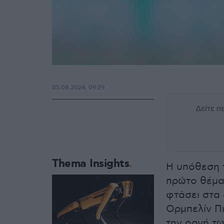
05.08.2024, 09:29
Δείτε 
Thema Insights
Η υπόθεση τ
πρώτο θέμα 
φτάσει στα 
Ορμπελίν Πι
την οργή τω