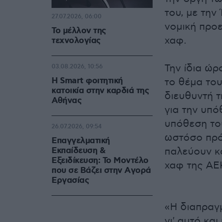
του, με την
27.07.2026, 06:00
νομική προ
Το μέλλον της
χαφ.
τεχνολογίας
Την ίδια ώ
03.08.2026, 10:56
Η Smart φοιτητική
το θέμα του
κατοικία στην καρδιά της
διευθυντή τ
Αθήνας
για την υπ
υπόθεση του
26.07.2026, 09:54
ωστόσο πρό
Επαγγελματική
Εκπαίδευση &
παλεύουν κ
Εξειδίκευση: Το Mοντέλο
χαφ της ΑΕ
που σε Bάζει στην Aγορά
Eργασίας
«Η διαπραγμ
γι' αυτό κα