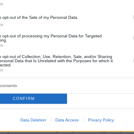
λίνκεν - Η Τεχεράνη αδιαφορεί αν θα
In
 πόλεμο
o opt-out of the Sale of my Personal Data.
In
 η καταμέτρηση των ψήφων στη Χειμάρρα -
 ο Τάβος
to opt-out of processing my Personal Data for Targeted
ing.
In
o opt-out of Collection, Use, Retention, Sale, and/or Sharing
protothema.gr στο Google News
το
και μάθετε πρώτοι
ersonal Data that Is Unrelated with the Purposes for which it
εις
lected.
In
Ειδήσεις
 τελευταίες
από την Ελλάδα και τον Κόσμο, τη
Protothema.gr
μβαίνουν, στο
consents
CONFIRM
Ειδήσεις
Δημοφιλή
Σχολιασμέν
ΗΣΕΩΝ
Data Deletion
Data Access
Privacy Policy
μενού για όλο το Σαββατοκύριακο