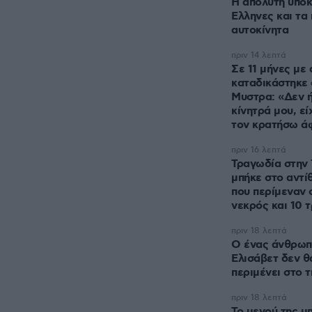
Η απόλυτη υποκ
Ελληνες και τα
αυτοκίνητα
πριν 14 λεπτά
Σε 11 μήνες με
καταδικάστηκε
Μυστρα: «Δεν ή
κίνητρά μου, εί
τον κρατήσω ά
πριν 16 λεπτά
Τραγωδία στην 
μπήκε στο αντίθ
που περίμεναν 
νεκρός και 10 
πριν 18 λεπτά
Ο ένας άνθρωπο
Ελισάβετ δεν θ
περιμένει στο 
πριν 18 λεπτά
Το μενού της μ