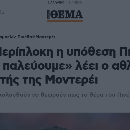
Ελληνικά
English
δα
ρμπελίν Πινέδα
Μοντερέι
ερίπλοκη η υπόθεση Π
 παλεύουμε» λέει ο αθ
τής της Μοντερέι
κολουθούν να θεωρούν πως το θέμα του Πινέ