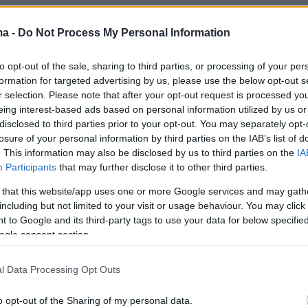
ma -
Do Not Process My Personal Information
 είχε δύο ευκαιρίες για να προηγηθεί. Στο 17'
α απέκρουσε το σουτ του και στο 26'
to opt-out of the sale, sharing to third parties, or processing of your per
formation for targeted advertising by us, please use the below opt-out s
ο δοκάρι. Στο 38ο λεπτό o Ρουιμπάλ
r selection. Please note that after your opt-out request is processed y
τηκε μια αδράνεια της άμυνας των Κροατών,
eing interest-based ads based on personal information utilized by us or
 τα δεξιά, πάτησε περιοχή, έκανε το γύρισμα,
disclosed to third parties prior to your opt-out. You may separately opt-
losure of your personal information by third parties on the IAB’s list of
ρίκ Μπακαμπού να κάνει το 0-1 με
. This information may also be disclosed by us to third parties on the
IA
ό τακουνάκι. Πρώτο γκολ του πρώην φορ του
Participants
that may further disclose it to other third parties.
 με τους Βερδιμπλάνκος.
 that this website/app uses one or more Google services and may gath
including but not limited to your visit or usage behaviour. You may click 
απάντησε» στο 59', όταν ο Χότζα έκανε το
 to Google and its third-party tags to use your data for below specifi
ogle consent section.
ό αριστερά και ο Κανέκο πλάσαρε εξ επαφής
Στο 77' ο διαιτητής έδωσε πέναλτι σε
l Data Processing Opt Outs
του Μπεγερίν, όμως μετά από on-field review
ην απόφαση του. Στο 90' ο Νέβισιτς
o opt-out of the Sharing of my personal data.