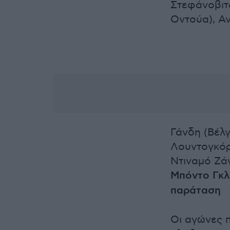
Στεφάνοβιτς
Οντούα), Αν
Γάνδη (Βέλγ
Λουντογκόρε
Ντιναμό Ζάγ
Μπόντο Γκλι
παράταση
Οι αγώνες π