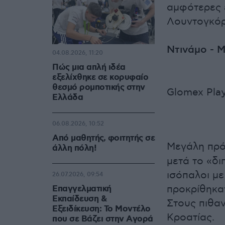
αμφότερες 
Λουντογκόρε
Ντινάμο - Μ
04.08.2026, 11:20
Πώς μια απλή ιδέα
εξελίχθηκε σε κορυφαίο
θεσμό ρομποτικής στην
Glomex Play
Ελλάδα
06.08.2026, 10:52
Από μαθητής, φοιτητής σε
Μεγάλη πρό
άλλη πόλη!
μετά το «δ
ισόπαλοι με
26.07.2026, 09:54
προκρίθηκα
Επαγγελματική
Εκπαίδευση &
Στους πιθα
Εξειδίκευση: Το Mοντέλο
Κροατίας.
που σε Bάζει στην Aγορά