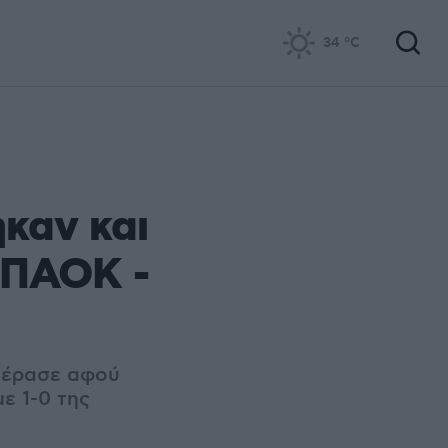
34
°C
καν και
υ ΠΑΟΚ -
 πέρασε αφού
ε 1-0 της