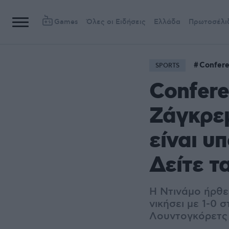
Games
Όλες οι Ειδήσεις
Ελλάδα
Πρωτοσέλι
Confer
SPORTS
Confere
Ζάγκρεμ
είναι υ
Δείτε τ
Η Ντινάμο ήρθε
νικήσει με 1-0 
Λουντογκόρετς