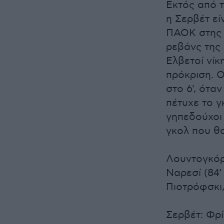
Εκτός από τ
η Σερβέτ ε
ΠΑΟΚ στης 
ρεβάνς της 
Ελβετοί νίκ
πρόκριση. Ο
στο 6', ότα
πέτυχε το γ
γηπεδούχοι
γκολ που θα
Λουντογκόρε
Ναρεσί (84’
Πιοτρόφσκι,
Σερβέτ: Φρί