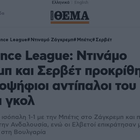
Ελληνικά
English
δα
ence League
Ντιναμό Ζάγκρεμπ
Μπέτις
Σερβέτ
nce League: Ντινάμο
π και Σερβέτ προκρίθη
ποψήφιοι αντίπαλοι το
α γκολ
 ισόπαλη 1-1 με την Μπέτις στο Ζάγκρεμπ και
στην Ανδαλουσία, ενώ οι Ελβετοί επικράτησαν μ
 στη Βουλγαρία