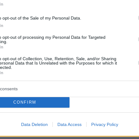
την απευθείας εκτέλεση φάουλ του Φεκίρ και
In
έμεινε μέχρι το φινάλε
o opt-out of the Sale of my Personal Data.
In
κρεμπ: Νέβιστιτς, Ριστόβσκι, Μπερνάουερ,
to opt-out of processing my Personal Data for Targeted
ίν, Πέρκοβιτς, Μίσιτς, Σούτσιτς (90+3’
ing.
 Κανέκο (74’ Σπίκιτς), Ματούρινα, Χότζα (85’
In
), Πέτκοβιτς
o opt-out of Collection, Use, Retention, Sale, and/or Sharing
ersonal Data that Is Unrelated with the Purposes for which it
lected.
In
ί Σίλβα, Μιράνδα (79’ Πλεγεθουέλο), Ρόκα,
consents
μπάλ (70’ Ρόδρι), Καρβάλιο, Καρδόσο,
CONFIRM
Φεκίρ, Ντιαό (60’ Μπεγερίν), Μπακαμπού (46’
Data Deletion
Data Access
Privacy Policy
ετς - Σερβέτ 0-1