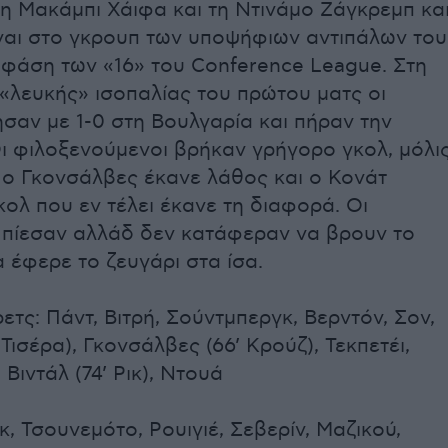
η Μακάμπι Χάιφα και τη Ντινάμο Ζάγκρεμπ κα
ίναι στο γκρουπ των υποψήφιων αντιπάλων του
φάση των «16» του Conference League. Στη
«λευκής» ισοπαλίας του πρώτου ματς οι
ησαν με 1-0 στη Βουλγαρία και πήραν την
ι φιλοξενούμενοι βρήκαν γρήγορο γκολ, μόλι
ν ο Γκονσάλβες έκανε λάθος και ο Κονάτ
κολ που εν τέλει έκανε τη διαφορά. Οι
 πίεσαν αλλάδ δεν κατάφεραν να βρουν το
 έφερε το ζευγάρι στα ίσα.
τς: Πάντ, Βιτρή, Σούντμπεργκ, Βερντόν, Σον,
 Τισέρα), Γκονσάλβες (66’ Κρούζ), Τεκπετέι,
 Βιντάλ (74’ Ρικ), Ντουά
κ, Τσουνεμότο, Ρουιγιέ, Σεβερίν, Μαζικού,