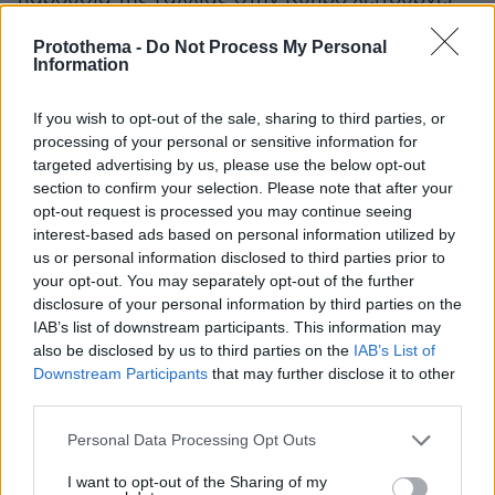
προς αυτή την κατεύθυνση.
Protothema -
Do Not Process My Personal
Information
Απογοητευμένη και νευρική η Άγκυρα
If you wish to opt-out of the sale, sharing to third parties, or
Η
τουρκική ενόχληση
ήταν αναμενόμενη. Το
processing of your personal or sensitive information for
κατοχικό καθεστώς στο ψευδοκράτος έχει ήδη
targeted advertising by us, please use the below opt-out
χαρακτηρίσει τη συμφωνία επικίνδυνη,
section to confirm your selection. Please note that after your
υποστηρίζοντας ότι αλλοιώνει την ισορροπία
opt-out request is processed you may continue seeing
interest-based ads based on personal information utilized by
δυνάμεων και αγνοεί τα δικαιώματα των
us or personal information disclosed to third parties prior to
Τουρκοκυπρίων. Σε ανακοίνωσή του ανέφερε
your opt-out. You may separately opt-out of the further
ότι η συμφωνία προβλέπει, μεταξύ άλλων,
disclosure of your personal information by third parties on the
παρουσία γαλλικών στρατιωτικών στοιχείων,
IAB’s list of downstream participants. This information may
also be disclosed by us to third parties on the
IAB’s List of
κοινές ασκήσεις, στρατιωτική εκπαίδευση,
Downstream Participants
that may further disclose it to other
ανταλλαγή τεχνολογίας και υλικοτεχνική
third parties.
υποστήριξη.
Please note that this website/app uses one or more Google
Personal Data Processing Opt Outs
services and may gather and store information including but
Η τουρκική θέση έχει μια προφανή αντίφαση.
not limited to your visit or usage behaviour. You may click to
I want to opt-out of the Sharing of my