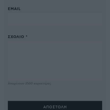
EMAIL
ΣΧΌΛΙΟ *
Απομένουν
2500
χαρακτήρες