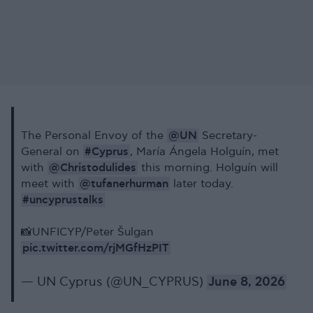
@UN
The Personal Envoy of the
Secretary-
#Cyprus
General on
, María Ángela Holguín, met
@Christodulides
with
this morning. Holguín will
@tufanerhurman
meet with
later today.
#uncyprustalks
📸UNFICYP/Peter Šulgan
pic.twitter.com/rjMGfHzPIT
— UN Cyprus (@UN_CYPRUS)
June 8, 2026