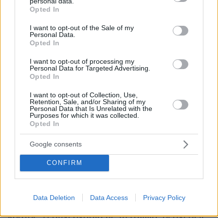
Η Άγκυρα και το κατοχικό καθεστώς
personal data.
grant or deny consent to Google and its third-party tags to
Opted In
διαμαρτύρονται για συμφωνίες που υπογράφει
use your data for below specified purposes in below Google
consent section.
η διεθνώς αναγνωρισμένη Κυπριακή
I want to opt-out of the Sale of my
Personal Data.
Δημοκρατία, την ώρα που η Τουρκία διατηρεί
Opted In
παράνομα στρατιωτικές δυνάμεις στο βόρειο
I want to opt-out of processing my
τμήμα του νησιού από το 1974. Το τουρκικό
Personal Data for Targeted Advertising.
Υπουργείο Εξωτερικών είχε αντιδράσει και το
Opted In
2020 στην έναρξη ισχύος της κυπρογαλλικής
I want to opt-out of Collection, Use,
αμυντικής συμφωνίας, υποστηρίζοντας ότι η
Retention, Sale, and/or Sharing of my
Personal Data that Is Unrelated with the
Κυπριακή Δημοκρατία δεν δικαιούται να
Purposes for which it was collected.
Opted In
υπογράφει τέτοιες συμφωνίες και ότι η
συνεργασία με τη Γαλλία διαταράσσει την
Google consents
ισορροπία στην περιοχή.
CONFIRM
Στην πραγματικότητα, η Άγκυρα ενοχλείται
επειδή η Κυπριακή Δημοκρατία παύει σταδιακά
Data Deletion
Data Access
Privacy Policy
να εμφανίζεται ως απομονωμένο και ευάλωτο
κράτος. Η συνεργασία με τη Γαλλία, οι σχέσεις