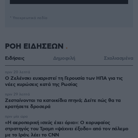
* Υποχρεωτικά πεδία
ΡΟΗ ΕΙΔΗΣΕΩΝ
Ειδήσεις
Δημοφιλή
Σχολιασμένα
πριν 20 λεπτά
Ο Ζελένσκι ευχαριστεί τη Γερουσία των ΗΠΑ για τις
νέες κυρώσεις κατά της Ρωσίας
πριν 29 λεπτά
Ζεσταίνονται τα κατοικίδια πτηνά; Δείτε πώς θα τα
κρατήσετε δροσερά
πριν μία ώρα
«Η αεροπορική ισχύς έχει όρια»: Ο κορυφαίος
στρατηγός του Τραμπ «ψάχνει έξοδο» από τον πόλεμο
με το Ιράν, λέει το CNN