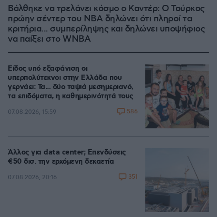
Βάλθηκε να τρελάνει κόσμο ο Καντέρ: Ο Τούρκος
πρώην σέντερ του NBA δηλώνει ότι πληροί τα
κριτήρια... συμπερίληψης και δηλώνει υποψήφιος
να παίξει στο WNBA
Είδος υπό εξαφάνιση οι
υπερπολύτεκνοι στην Ελλάδα που
γερνάει: Τα... δύο ταψιά μεσημεριανό,
τα επιδόματα, η καθημερινότητά τους
586
07.08.2026, 15:59
Άλλος για data center; Επενδύσεις
€50 δισ. την ερχόμενη δεκαετία
351
07.08.2026, 20:16