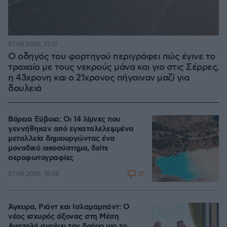
07.08.2026, 13:17
Ο οδηγός του φορτηγού περιγράφει πώς έγινε το
τροχαίο με τους νεκρούς μάνα και γιο στις Σέρρες,
η 43χρονη και ο 21χρονος πήγαιναν μαζί για
δουλειά
Βόρεια Εύβοια: Οι 14 λίμνες που
γεννήθηκαν από εγκαταλελειμμένα
μεταλλεία δημιουργώντας ένα
μοναδικό οικοσύστημα, δείτε
αεροφωτογραφίες
31
07.08.2026, 15:58
Άγκυρα, Ριάντ και Ισλαμαμπάντ: Ο
νέος ισχυρός άξονας στη Μέση
Ανατολή ανοίγει τον δρόμο για το