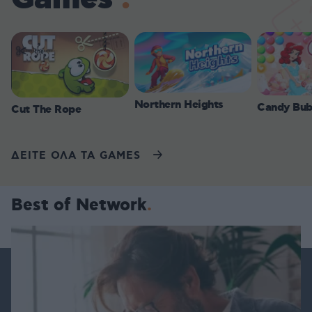
Northern Heights
Candy Bub
Cut The Rope
ΔΕΙΤΕ ΟΛΑ ΤΑ GAMES
Best of Network