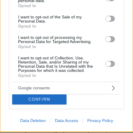
personal data.
grant or deny consent to Google and its third-party tags to
protothema.gr στο Google News
Ακολουθήστε το
Opted In
use your data for below specified purposes in below Google
και μάθετε πρώτοι όλες τις ειδήσεις
consent section.
I want to opt-out of the Sale of my
Personal Data.
Ειδήσεις
Δείτε όλες τις τελευταίες
από την Ελλάδα
Opted In
και τον Κόσμο, τη στιγμή που συμβαίνουν, στο
I want to opt-out of processing my
Protothema.gr
Personal Data for Targeted Advertising.
Opted In
I want to opt-out of Collection, Use,
Retention, Sale, and/or Sharing of my
ΡΟΗ ΕΙΔΗΣΕΩΝ
Personal Data that Is Unrelated with the
Purposes for which it was collected.
Opted In
Ειδήσεις
Δημοφιλή
Σχολιασμένα
Google consents
πριν 7 λεπτά
Τρία μέτωπα «κόκκινου συναγερμού» για τη ναυτιλία:
CONFIRM
Εκρήξεις στο Ορμούζ, νέες επιθέσεις στην Υεμένη και
πλήγματα σε πλοία στην Οδησσό
πριν 10 λεπτά
Data Deletion
Data Access
Privacy Policy
Ένταση μεταξύ Ιταλίας-Ισπανίας για το μεταναστευτικό:
Δεν δεχόμαστε τελεσίγραφα απαντά η Μελόνι,