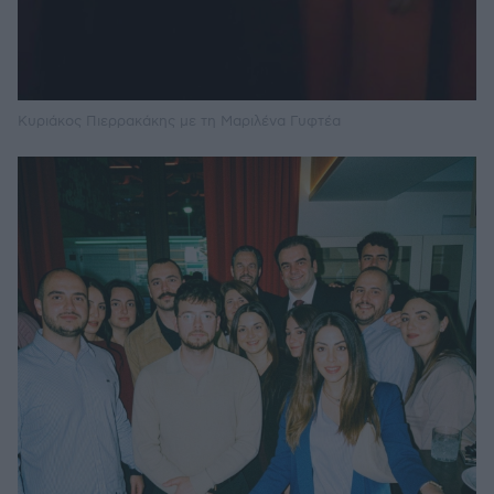
Κυριάκος Πιερρακάκης με τη Μαριλένα Γυφτέα