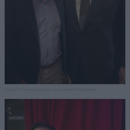
Αντώνης Γιαννικουρής με τον Κυριάκο Πιερρακάκη