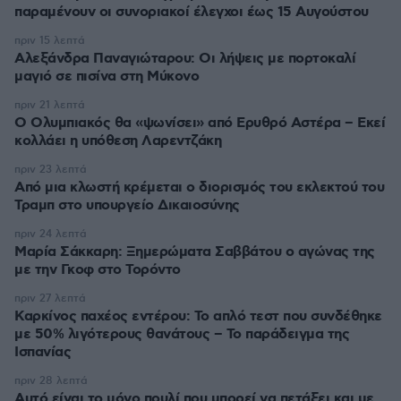
παραμένουν οι συνοριακοί έλεγχοι έως 15 Αυγούστου
πριν 15 λεπτά
Αλεξάνδρα Παναγιώταρου: Οι λήψεις με πορτοκαλί
μαγιό σε πισίνα στη Μύκονο
πριν 21 λεπτά
Ο Ολυμπιακός θα «ψωνίσει» από Ερυθρό Αστέρα – Εκεί
κολλάει η υπόθεση Λαρεντζάκη
πριν 23 λεπτά
Από μια κλωστή κρέμεται ο διορισμός του εκλεκτού του
Τραμπ στο υπουργείο Δικαιοσύνης
πριν 24 λεπτά
Μαρία Σάκκαρη: Ξημερώματα Σαββάτου ο αγώνας της
με την Γκοφ στο Τορόντο
πριν 27 λεπτά
Καρκίνος παχέος εντέρου: Το απλό τεστ που συνδέθηκε
με 50% λιγότερους θανάτους – Το παράδειγμα της
Ισπανίας
πριν 28 λεπτά
Αυτό είναι το μόνο πουλί που μπορεί να πετάξει και με