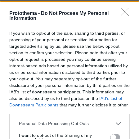
Protothema -
Do Not Process My Personal
Information
Παράλληλα από το κάλεσμα πέρασαν πάνω
If you wish to opt-out of the sale, sharing to third parties, or
processing of your personal or sensitive information for
από 50 δήμαρχοι και περίπου 80
targeted advertising by us, please use the below opt-out
αυτοδιοικητικοί, 15 πρόεδροι Νομαρχιακών
section to confirm your selection. Please note that after your
Οργανώσεων, αλλά και δεκάδες πολιτευτές,
opt-out request is processed you may continue seeing
στελέχη και σύνεδροι από την Α’ Αθηνών.
interest-based ads based on personal information utilized by
us or personal information disclosed to third parties prior to
Μεταξύ αυτών που έδωσαν το παρών ήταν οι
your opt-out. You may separately opt-out of the further
Αντώνης Γιαννικουρής, Αφροδίτη Νέστορα,
disclosure of your personal information by third parties on the
Μαριλένα Γυφτέα, Μαριαλένα Μπαμιεδάκη,
IAB’s list of downstream participants. This information may
Κατερίνα Καραφωτιά, ο εκπρόσωπος του
also be disclosed by us to third parties on the
IAB’s List of
ΥΠΟΙΚ Όμηρος Τσάπαλος, η πρόεδρος του
Downstream Participants
that may further disclose it to other
third parties.
ΙΝΕΔΙΒΙΜ Άννα Ροκοφύλλου και το μέλος του
Δ.Σ. της ΕΡΤ Χρυσαυγή Ατσιδάκου.
Please note that this website/app uses one or more Google
Personal Data Processing Opt Outs
services and may gather and store information including but
not limited to your visit or usage behaviour. You may click to
I want to opt-out of the Sharing of my