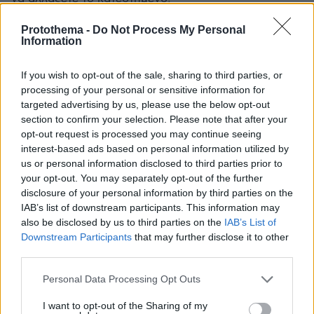
ΑΠΑΝΤΗΣΗ
Protothema -
Do Not Process My Personal
Information
Τα ίδια και πολύ χειρότερα έκαναν οι Σκουρλέτηδες,όσο
είχαν τα κουμάντα.
If you wish to opt-out of the sale, sharing to third parties, or
04.04.2024, 01:18
processing of your personal or sensitive information for
targeted advertising by us, please use the below opt-out
Γνωστά φαινόμενα στη Συριζαϊκή Ιερουσαλήμ.
section to confirm your selection. Please note that after your
Απλώς,τώρα οι πρώην ευνομούμενοι βλέπουν την
opt-out request is processed you may continue seeing
άλλη όχθη.Καλή τύχη.
interest-based ads based on personal information utilized by
ΑΠΑΝΤΗΣΗ
us or personal information disclosed to third parties prior to
your opt-out. You may separately opt-out of the further
disclosure of your personal information by third parties on the
IAB’s list of downstream participants. This information may
ΦΟΡΤΩΣΗ ΠΕΡΙΣΣΟΤΕΡΩΝ ΣΧΟΛΙΩΝ
also be disclosed by us to third parties on the
IAB’s List of
Downstream Participants
that may further disclose it to other
third parties.
ΠΡΟΣΘΗΚΗ ΣΧΟΛΙΟΥ
Please note that this website/app uses one or more Google
Personal Data Processing Opt Outs
services and may gather and store information including but
ΌΝΟΜΑ *
not limited to your visit or usage behaviour. You may click to
I want to opt-out of the Sharing of my