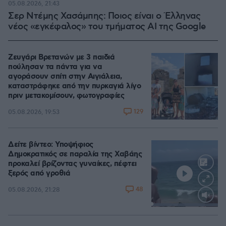
05.08.2026, 21:43
Σερ Ντέμης Χασάμπης: Ποιος είναι ο Έλληνας
νέος «εγκέφαλος» του τμήματος AI της Google
Ζευγάρι Βρετανών με 3 παιδιά
πούλησαν τα πάντα για να
αγοράσουν σπίτι στην Αιγιάλεια,
καταστράφηκε από την πυρκαγιά λίγο
πριν μετακομίσουν, φωτογραφίες
129
05.08.2026, 19:53
Δείτε βίντεο: Υποψήφιος
Δημοκρατικός σε παραλία της Χαβάης
προκαλεί βρίζοντας γυναίκες, πέφτει
ξερός από γροθιά
48
05.08.2026, 21:28
Loaded
:
100.00%