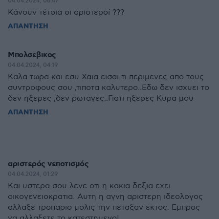
04.04.2024, 06:47
Κάνουν τέτοια οι αριστεροί ???
ΑΠΑΝΤΗΣΗ
Μπολσεβικος
04.04.2024, 04:19
Καλα τωρα και εσυ Χαια εισαι τι περιμενες απο τους
συντροφους σου ,τιποτα καλυτερο..Εδω δεν ισχυει το
δεν ηξερες ,δεν ρωταγες..Γιατι ηξερες Κυρα μου
ΑΠΑΝΤΗΣΗ
αριστερός νεποτισμός
04.04.2024, 01:29
Και υστερα σου λενε οτι η κακια δεξια εχει
οικογενειοκρατια. Αυτη η αγνη αριστερη ιδεολογος
αλλαξε τροπαριο μολις την πεταξαν εκτος. Εμπρος
να αλλαξετε το κατεστημενο!