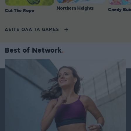
Northern Heights
Candy Bub
Cut The Rope
ΔΕΙΤΕ ΟΛΑ ΤΑ GAMES
Best of Network