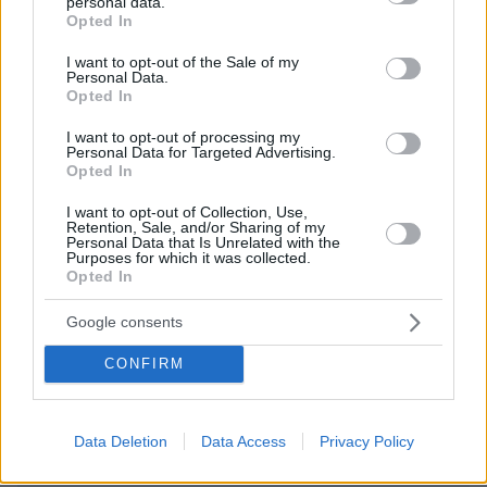
personal data.
grant or deny consent to Google and its third-party tags to
Opted In
use your data for below specified purposes in below Google
consent section.
I want to opt-out of the Sale of my
Personal Data.
Opted In
EMAIL
I want to opt-out of processing my
Personal Data for Targeted Advertising.
Opted In
I want to opt-out of Collection, Use,
ΣΧΌΛΙΟ *
Retention, Sale, and/or Sharing of my
Personal Data that Is Unrelated with the
Purposes for which it was collected.
Opted In
Google consents
CONFIRM
Απομένουν
2500
χαρακτήρες
Data Deletion
Data Access
Privacy Policy