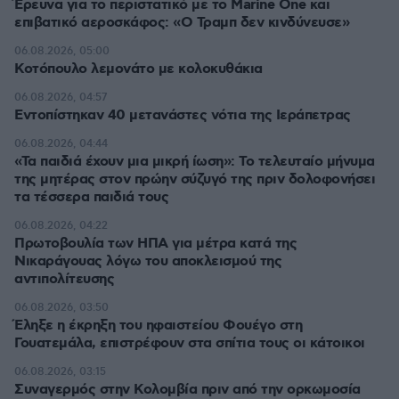
Έρευνα για το περιστατικό με το Marine One και
επιβατικό αεροσκάφος: «Ο Τραμπ δεν κινδύνευσε»
06.08.2026, 05:00
Κοτόπουλο λεμονάτο με κολοκυθάκια
06.08.2026, 04:57
Εντοπίστηκαν 40 μετανάστες νότια της Ιεράπετρας
06.08.2026, 04:44
«Τα παιδιά έχουν μια μικρή ίωση»: Το τελευταίο μήνυμα
της μητέρας στον πρώην σύζυγό της πριν δολοφονήσει
τα τέσσερα παιδιά τους
06.08.2026, 04:22
Πρωτοβουλία των ΗΠΑ για μέτρα κατά της
Νικαράγουας λόγω του αποκλεισμού της
αντιπολίτευσης
06.08.2026, 03:50
Έληξε η έκρηξη του ηφαιστείου Φουέγο στη
Γουατεμάλα, επιστρέφουν στα σπίτια τους οι κάτοικοι
06.08.2026, 03:15
Συναγερμός στην Κολομβία πριν από την ορκωμοσία