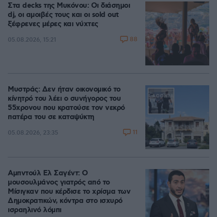
Στα decks της Μυκόνου: Οι διάσημοι
dj, οι αμοιβές τους και οι sold out
ξέφρενες μέρες και νύχτες
88
05.08.2026, 15:21
Μυστράς: Δεν ήταν οικονομικό το
κίνητρό του λέει ο συνήγορος του
55χρονου που κρατούσε τον νεκρό
πατέρα του σε καταψύκτη
11
05.08.2026, 23:35
Αμπντούλ Ελ Σαγέντ: Ο
μουσουλμάνος γιατρός από το
Μίσιγκαν που κέρδισε το χρίσμα των
Δημοκρατικών, κόντρα στο ισχυρό
ισραηλινό λόμπι