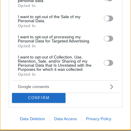
personal data.
grant or deny consent to Google and its third-party tags to
Opted In
use your data for below specified purposes in below Google
consent section.
I want to opt-out of the Sale of my
Personal Data.
Opted In
I want to opt-out of processing my
Personal Data for Targeted Advertising.
Opted In
I want to opt-out of Collection, Use,
Retention, Sale, and/or Sharing of my
Personal Data that Is Unrelated with the
Purposes for which it was collected.
Opted In
Google consents
CONFIRM
Data Deletion
Data Access
Privacy Policy
Αρα, θα έλεγα ότι τα επόμενα βήματα κυρίως