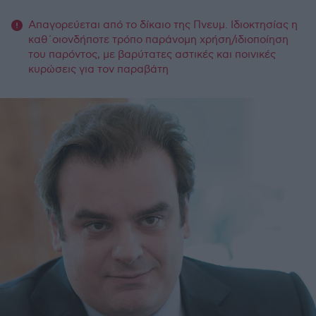
Απαγορεύεται από το δίκαιο της Πνευμ. Ιδιοκτησίας η
καθ΄οιονδήποτε τρόπο παράνομη χρήση/ιδιοποίηση
του παρόντος, με βαρύτατες αστικές και ποινικές
κυρώσεις για τον παραβάτη