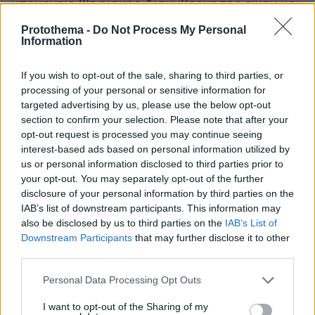
υπουργείο Ψηφιακής Διακυβέρνησης είχαν και
μια σχετική νομοθετική πρωτοβουλία, η οποία
Protothema -
Do Not Process My Personal
βρήκε ευρύτερη πολιτική στήριξη στο
Information
Κοινοβούλιο ακριβώς επειδή θεωρούμε ότι
If you wish to opt-out of the sale, sharing to third parties, or
αυτός είναι ένας χώρος στον οποίο
processing of your personal or sensitive information for
δημιουργώντας πάλι το κατάλληλο ρυθμιστικό
targeted advertising by us, please use the below opt-out
πλαίσιο και ένα συγκεκριμένο πεδίο δράσης
section to confirm your selection. Please note that after your
γεννά το «γήπεδο» για να μπορέσουν να
opt-out request is processed you may continue seeing
πραγματοποιηθούν και εγχώριες ιδέες και
interest-based ads based on personal information utilized by
us or personal information disclosed to third parties prior to
εγχώριες τεχνολογικές καινοτομίες και να
your opt-out. You may separately opt-out of the further
έχουμε στη χώρα μας ξένες επενδύσεις που θα
disclosure of your personal information by third parties on the
έρθουν να δράσουν πολλαπλασιαστικά.
IAB’s list of downstream participants. This information may
also be disclosed by us to third parties on the
IAB’s List of
Downstream Participants
that may further disclose it to other
Δείτε το βίντεο: Η μεγάλη επένδυση
third parties.
της Google στην Ελλάδα
Please note that this website/app uses one or more Google
Personal Data Processing Opt Outs
services and may gather and store information including but
not limited to your visit or usage behaviour. You may click to
I want to opt-out of the Sharing of my