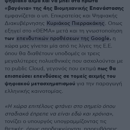
ψηφιακό άλμα και να μπει στα πρώτα
«βαγόνια» της 4ης Βιομηχανικής Επανάστασης
εμφανίζεται ο υπ. Επικρατείας και Ψηφιακής
Διακυβέρνησης
Κυριάκος Πιερρακάκης
. Οπως
εξηγεί στο «ΘΕΜΑ» μετά και τη γνωστοποίηση
των
,
επενδυτικών προθέσεων της Google
η
χώρα μας γίνεται μία από τις λίγες της Ε.Ε.
όπου θα διαθέτουν υποδομές οι τρεις
μεγαλύτερες πολυεθνικές που ασχολούνται με
πως θα
το public Cloud, γεγονός που εκτιμά
επισπεύσει επενδύσεις σε τομείς αιχμής του
ψηφιακού μετασχηματισμού
για την παραγωγή
ελληνικής καινοτομίας.
«Η χώρα επιτέλους φτάνει στο σημείο όπου
σταδιακά έπρεπε να είναι εδώ και χρόνια»,
τονίζει ο υπουργός υπογραμμίζοντας τις
θετικές, όπως αποδεικνύονται, παρεμβάσεις