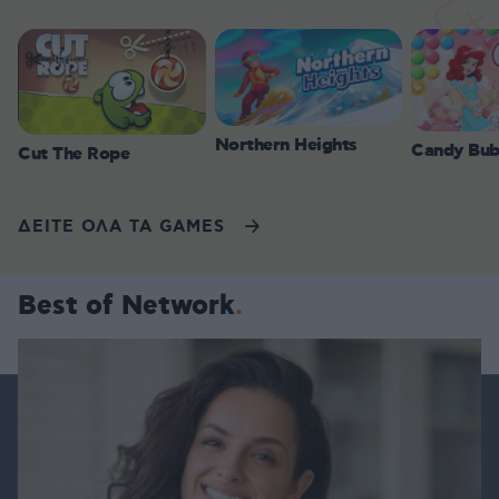
Northern Heights
Candy Bub
Cut The Rope
ΔΕΙΤΕ ΟΛΑ ΤΑ GAMES
Best of Network