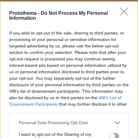
Πάμε για θερμό καλοκαίρι; - Γιατί τραβάει το σκοινί ο
Ερντογάν
Protothema -
Do Not Process My Personal
Information
If you wish to opt-out of the sale, sharing to third parties, or
ΡΟΗ ΕΙΔΗΣΕΩΝ
processing of your personal or sensitive information for
targeted advertising by us, please use the below opt-out
Ειδήσεις
Δημοφιλή
Σχολιασμένα
section to confirm your selection. Please note that after your
opt-out request is processed you may continue seeing
πριν 5 λεπτά
interest-based ads based on personal information utilized by
Πυρομαχικά μετέφερε το ουκρανικό Antonov δίπλα στο
us or personal information disclosed to third parties prior to
οποίο βρέθηκε το drone στο αεροδορόμιο της Λειψίας,
your opt-out. You may separately opt-out of the further
λένε γερμανικά ΜΜΕ
disclosure of your personal information by third parties on the
IAB’s list of downstream participants. This information may
πριν 9 λεπτά
also be disclosed by us to third parties on the
IAB’s List of
Είμαι πια τόσο χορτασμένη, όντως αισθάνομαι ότι τα
Downstream Participants
that may further disclose it to other
έχω κάνει όλα, δήλωσε η Μαρία Κορινθίου
third parties.
πριν 12 λεπτά
Θύμα απάτης γυναίκα στη Μαγνησία: Δήθεν τεχνικοί του
Please note that this website/app uses one or more Google
Personal Data Processing Opt Outs
ΔΕΔΔΗΕ της είπαν ότι θα γίνει έκρηξη στο σπίτι της και
services and may gather and store information including but
της άρπαξαν τα κοσμήματα
not limited to your visit or usage behaviour. You may click to
I want to opt-out of the Sharing of my