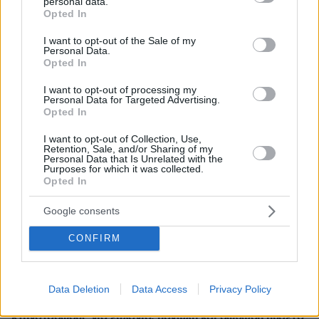
personal data.
grant or deny consent to Google and its third-party tags to
πριν 13 λεπτά
Opted In
use your data for below specified purposes in below Google
Οικογενειακή φωτογραφία για τον έναν χρόνο από τον
consent section.
θάνατο της Λένας Σαμαρά δημοσίευσε ο αδερφός της,
I want to opt-out of the Sale of my
Personal Data.
Κώστας
Opted In
πριν 14 λεπτά
I want to opt-out of processing my
«Το σπασμένο είναι πιο αρρενωπό»: Ρώσοι
Personal Data for Targeted Advertising.
καταστρέφουν τα πανάκριβα iPhone 17 για να δείχνουν
Opted In
«πιο άνδρες» (vid)
I want to opt-out of Collection, Use,
πριν 15 λεπτά
Retention, Sale, and/or Sharing of my
«Ξυπνούσε έως και εφτά φορές την νύχτα»: Η περίεργη
Personal Data that Is Unrelated with the
Purposes for which it was collected.
συνήθεια του Τζο Μπάιντεν πριν διαγνωστεί με καρκίνο
Opted In
του προστάτη
πριν 21 λεπτά
Google consents
Η απουσία μέσα στη νύχτα και η λεπτομέρεια στα
μηνύματα: Πώς η σύζυγος του Αφγανού ξεκίνησε να τον
CONFIRM
υποπτεύεται για τη δολοφονία της Βρετανίδας στην
Κυψέλη
Data Deletion
Data Access
Privacy Policy
πριν 24 λεπτά
ΥΠΑΑΤ: Αποζημιώσεις 38,1 εκατ. ευρώ σε
κτηνοτρόφους για ευλογιά, πανώλη και αφθώδη πυρετό