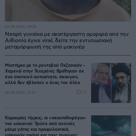
06.08.2026, 09:18
Νεαρή γυναίκα με ακατέργαστη ομορφιά από την
Αιθιοπία έγινε viral, δείτε την εντυπωσιακή
μεταμόρφωσή της από μακιγιέρ
Μυστήριο με το ραντεβού Πεζεσκιάν -
Χαμενεϊ στην Τεχεράνη: Βρέθηκαν σε
ένα σκοτεινό αυτοκίνητο, άκουγαν,
αλλά δεν έβλεπαν ο ένας τον άλλο
17
06.08.2026, 13:37
Καρχαρίες τίγρεις, οι «σκουπιδοφάγοι»
του ωκεανού: Τρώνε από αχινούς
μέχρι γάτες και προφυλακτικά,
αψηφούν ακόμη και τους τυφώνες