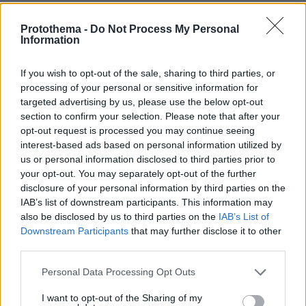
Η Τουρκία δεν προσχώρησε στη Σύμβαση διότι
Protothema -
Do Not Process My Personal
ακριβώς υπήρχαν διαφορές στο Αιγαίο,
Information
ανέφερε ακόμη ο Τούρκος πρέσβης, ενώ στο
σημείο εκείνο -ξεπερνώντας κάθε όριο-
If you wish to opt-out of the sale, sharing to third parties, or
processing of your personal or sensitive information for
σχολίασε, απευθυνόμενος στον κ. Δένδια, πως
targeted advertising by us, please use the below opt-out
το Αιγαίο έχει δυο πλευρές. Η μία είναι αυτή
section to confirm your selection. Please note that after your
της Μικράς Ασίας θα πρέπει μάλλον να τη
opt-out request is processed you may continue seeing
υπονοώντας
θυμάστε από την Ιστορία,
interest-based ads based on personal information utilized by
προφανώς τα γεγονότα του 1922.
us or personal information disclosed to third parties prior to
your opt-out. You may separately opt-out of the further
disclosure of your personal information by third parties on the
Την ίδια ώρα, η Άγκυρα δεν είναι διατεθειμένη
IAB’s list of downstream participants. This information may
να κάνει διάλογο μόνο επί του Δικαίου της
also be disclosed by us to third parties on the
IAB’s List of
Θάλασσας συνέχισε ο Τούρκος πρέσβης,
Downstream Participants
that may further disclose it to other
third parties.
κατηγορώντας ταυτόχρονα την Ελλάδα ότι δεν
έχει διάθεση για πραγματικό διάλογο και
Please note that this website/app uses one or more Google
Personal Data Processing Opt Outs
services and may gather and store information including but
θέτοντας τέλος και στο τραπέζι το θέμα της
not limited to your visit or usage behaviour. You may click to
I want to opt-out of the Sharing of my
αποστρατιωτικοποίησης των νησιών,