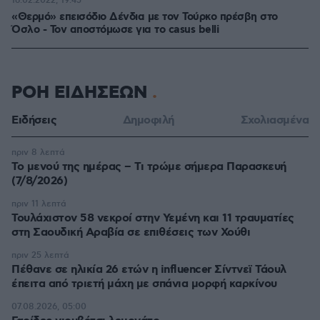
16.02.2022, 19:45
«Θερμό» επεισόδιο Δένδια με τον Τούρκο πρέσβη στο
Όσλο - Τον αποστόμωσε για το casus belli
ΡΟΗ ΕΙΔΗΣΕΩΝ
Ειδήσεις
Δημοφιλή
Σχολιασμένα
πριν 8 λεπτά
Το μενού της ημέρας – Τι τρώμε σήμερα Παρασκευή
(7/8/2026)
πριν 11 λεπτά
Τουλάχιστον 58 νεκροί στην Υεμένη και 11 τραυματίες
στη Σαουδική Αραβία σε επιθέσεις των Χούθι
πριν 25 λεπτά
Πέθανε σε ηλικία 26 ετών η influencer Σίντνεϊ Τάουλ
έπειτα από τριετή μάχη με σπάνια μορφή καρκίνου
07.08.2026, 05:00