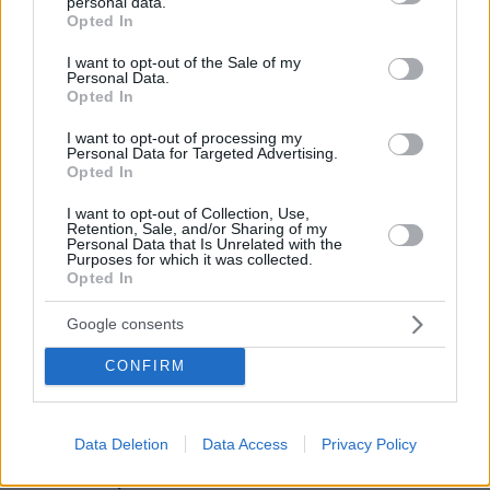
personal data.
grant or deny consent to Google and its third-party tags to
Opted In
επικαλούμενος τη Συνθήκη της Λοζάνης,
use your data for below specified purposes in below Google
αγνοώντας όμως προφανέστατα την τουρκική
consent section.
I want to opt-out of the Sale of my
Personal Data.
εισβολή στην Κύπρο, τη διατήρηση της
Opted In
στρατιάς του Αιγαίου στα παράλια της Μικράς
Ασίας, με την παρουσία μάλιστα ισχυρών
I want to opt-out of processing my
Personal Data for Targeted Advertising.
αποβατικών δυνάμεων, και τη μόνιμη απειλή
Opted In
πολέμου κατά της χώρας μας.
I want to opt-out of Collection, Use,
Retention, Sale, and/or Sharing of my
Personal Data that Is Unrelated with the
«Πανηγυρικός» Δένδια
Purposes for which it was collected.
Opted In
Ψύχραιμος και με εμφανή αυτοπεποίθηση, ο
Google consents
Έλληνας Υπουργός Εξωτερικών
αποδόμησε
την τουρκική επιχειρηματολογία σημείο προς
CONFIRM
σημείο, ενώ εγκάλεσε τον συνομιλητή του
αναφορικά με τον «κώδικα» ευγενείας ως
Data Deletion
Data Access
Privacy Policy
την ώρα της
διπλωμάτη, όταν τον διέκοψε
απάντησής του.