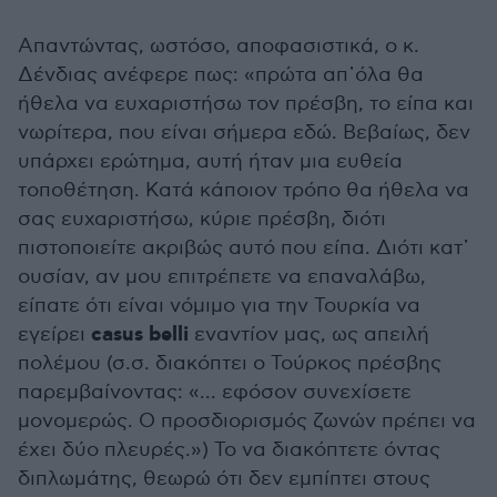
Απαντώντας, ωστόσο, αποφασιστικά, ο κ.
Δένδιας ανέφερε πως: «πρώτα απ᾽όλα θα
ήθελα να ευχαριστήσω τον πρέσβη, το είπα και
νωρίτερα, που είναι σήμερα εδώ. Βεβαίως, δεν
υπάρχει ερώτημα, αυτή ήταν μια ευθεία
τοποθέτηση. Κατά κάποιον τρόπο θα ήθελα να
σας ευχαριστήσω, κύριε πρέσβη, διότι
πιστοποιείτε ακριβώς αυτό που είπα. Διότι κατ᾽
ουσίαν, αν μου επιτρέπετε να επαναλάβω,
είπατε ότι είναι νόμιμο για την Τουρκία να
casus belli
εγείρει
εναντίον μας, ως απειλή
πολέμου (σ.σ. διακόπτει ο Τούρκος πρέσβης
παρεμβαίνοντας: «... εφόσον συνεχίσετε
μονομερώς. Ο προσδιορισμός ζωνών πρέπει να
έχει δύο πλευρές.») Το να διακόπτετε όντας
διπλωμάτης, θεωρώ ότι δεν εμπίπτει στους