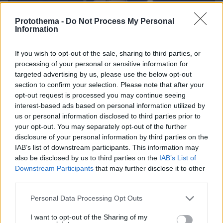
Protothema -
Do Not Process My Personal
Information
If you wish to opt-out of the sale, sharing to third parties, or
processing of your personal or sensitive information for
targeted advertising by us, please use the below opt-out
section to confirm your selection. Please note that after your
opt-out request is processed you may continue seeing
interest-based ads based on personal information utilized by
us or personal information disclosed to third parties prior to
your opt-out. You may separately opt-out of the further
disclosure of your personal information by third parties on the
IAB’s list of downstream participants. This information may
also be disclosed by us to third parties on the
IAB’s List of
Downstream Participants
that may further disclose it to other
third parties.
Please note that this website/app uses one or more Google
Personal Data Processing Opt Outs
08.08.2026, 18:57
services and may gather and store information including but
Το νέο... καλοκαιρινό κόλπο που κάνουν οι
not limited to your visit or usage behaviour. You may click to
I want to opt-out of the Sharing of my