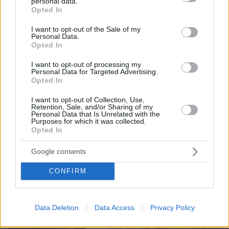
personal data.
κλέφτες αυτοκινήτων στην Ελλάδα
grant or deny consent to Google and its third-party tags to
Opted In
use your data for below specified purposes in below Google
consent section.
I want to opt-out of the Sale of my
Personal Data.
Opted In
I want to opt-out of processing my
Personal Data for Targeted Advertising.
Opted In
I want to opt-out of Collection, Use,
Retention, Sale, and/or Sharing of my
Personal Data that Is Unrelated with the
Purposes for which it was collected.
Opted In
Google consents
CONFIRM
Data Deletion
Data Access
Privacy Policy