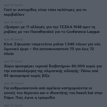
πριν 12 λεπτά
Γιατί οι νυχτερίδες είναι τόσο πολύτιμες για το
περιβάλλον
πριν 16 λεπτά
«Τριάρα» με 11 αλλαγές για την ΤΣΣΚΑ 1948 πριν τη
ρεβάνς με τον Παναθηναϊκό για το Conference League
πριν 18 λεπτά
Κίνα: Σήκωσαν τσιμεντένιο μπλοκ 1.540 τόνων για νέο
λιμενικό έργο – Θα κατασκευαστούν 75 για έως 72
πλοία
πριν 19 λεπτά
Χώρα προσφέρει «χρυσά διαβατήρια» 80.000 ευρώ για
την καταπολέμηση της κλιματικής αλλαγής: Πάνω από
85 προορισμοί χωρίς βίζα
πριν 20 λεπτά
Για ανθρωποκτονία από αμέλεια κατηγορούνται οι
γονείς του 4χρονου και ο ιδιοκτήτης του beach bar στην
Πάρο: Πώς έγινε η τραγωδία
πριν 21 λεπτά