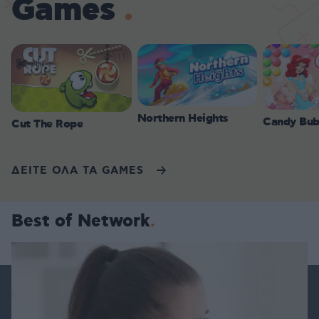
Games
Northern Heights
Candy Bub
Cut The Rope
ΔΕΙΤΕ ΟΛΑ ΤΑ GAMES
Best of Network