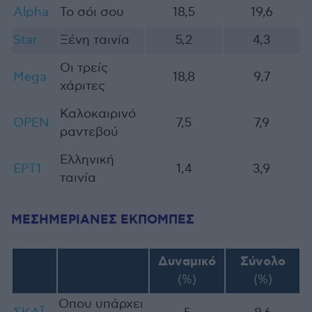
Alpha
Το σόι σου
18,5
19,6
Star
Ξένη ταινία
5,2
4,3
Οι τρείς
Mega
18,8
9,7
χάριτες
Καλοκαιρινό
OPEN
7,5
7,9
ραντεβού
Ελληνική
ΕΡΤ1
1,4
3,9
ταινία
ΜΕΣΗΜΕΡΙΑΝΕΣ ΕΚΠΟΜΠΕΣ
Δυναμικό
Σύνολο
(%)
(%)
Οπου υπάρχει