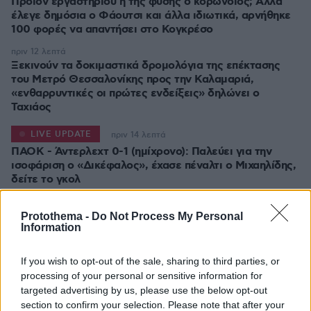
Προϊόν εργαστηρίου ή της φύσης ο κορωνοϊός; Άλλα
έλεγε δημόσια ο Φάουτσι και άλλα ιδιωτικά, αρνήθηκε
100 φορές να απαντήσει στο Κογκρέσο
πριν 12 λεπτά
Ξεκινούν τα δοκιμαστικά δρομολόγια της επέκτασης
του Μετρό Θεσσαλονίκης προς την Καλαμαριά,
«ενθαρρυντικές οι πρώτες ενδείξεις» δηλώνει ο
Ταχιάος
LIVE UPDATE
πριν 14 λεπτά
ΠΑΟΚ - Άντερλεχτ 0-1 (ημίχρονο): Παλεύει για την
ισοφάριση ο «Δικέφαλος», έχασε πέναλτι ο Μιχαηλίδης,
πριν 17 λεπτά
Για πάντα στη Ρεάλ Μαδρίτης ο Βινίσιους: Yπέγραψε
Protothema -
Do Not Process My Personal
Information
νέο συμβόλαιο έως το 2032 ο Βραζιλιάνος
πριν 20 λεπτά
If you wish to opt-out of the sale, sharing to third parties, or
Σφουγγάτο: 8 τρόποι να το φτιάξουμε – Από το πιο
processing of your personal or sensitive information for
απλό μέχρι το πιο πλούσιο
targeted advertising by us, please use the below opt-out
πριν 20 λεπτά
section to confirm your selection. Please note that after your