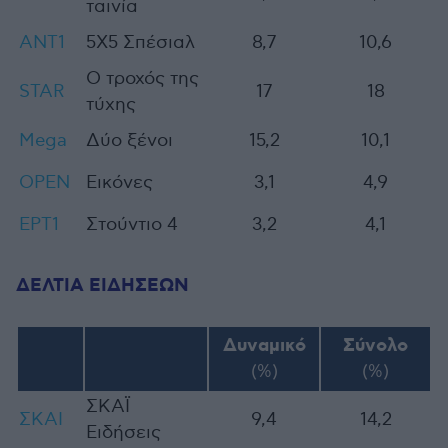
ταινία
ΑNT1
5X5 Σπέσιαλ
8,7
10,6
Ο τροχός της
STAR
17
18
τύχης
Mega
Δύο ξένοι
15,2
10,1
OPEN
Εικόνες
3,1
4,9
ΕΡΤ1
Στούντιο 4
3,2
4,1
ΔΕΛΤΙΑ ΕΙΔΗΣΕΩΝ
Δυναμικό
Σύνολο
(%)
(%)
ΣΚΑΪ
ΣΚΑΙ
9,4
14,2
Ειδήσεις