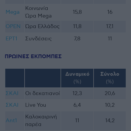
Κοινωνία
Mega
15,8
16
Ώρα Mega
OPEN
Ώρα Ελλάδος
11,8
17,1
ΕΡΤ1
Συνδέσεις
7,8
11
ΠΡΩΙΝΕΣ ΕΚΠΟΜΠΕΣ
Δυναμικό
Σύνολο
(%)
(%)
ΣΚΑΙ
Οι δεκατιανοί
12,3
20,6
ΣΚΑΙ
Live You
6,4
10,2
Καλοκαιρινή
Ant1
11
14,2
παρέα