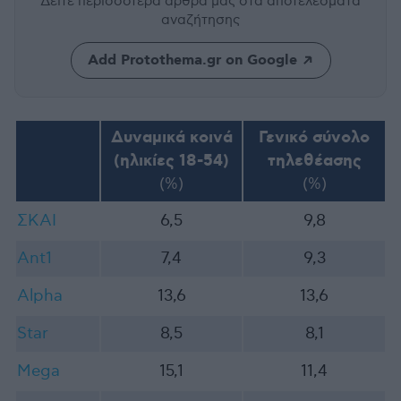
Δείτε περισσότερα άρθρα μας
στα αποτελέσματα
αναζήτησης
Add Protothema.gr on Google
Δυναμικά κοινά
Γενικό σύνολο
(ηλικίες 18-54)
τηλεθέασης
(%)
(%)
ΣΚΑΙ
6,5
9,8
Ant1
7,4
9,3
Alpha
13,6
13,6
Star
8,5
8,1
Mega
15,1
11,4