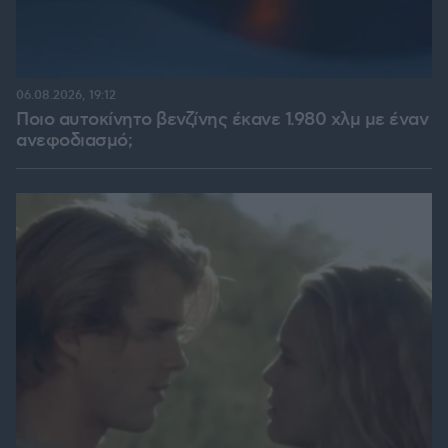
06.08.2026, 19:12
Ποιο αυτοκίνητο βενζίνης έκανε 1.980 χλμ με έναν
ανεφοδιασμό;