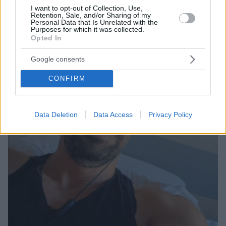
I want to opt-out of Collection, Use,
Retention, Sale, and/or Sharing of my
ΤΑ ΠΙΟ ΔΗΜΟΦΙΛΗ
Personal Data that Is Unrelated with the
Purposes for which it was collected.
Opted In
Google consents
CONFIRM
Data Deletion
Data Access
Privacy Policy