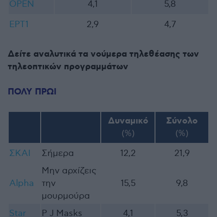
OPEN
4,1
5,8
ΕΡΤ1
2,9
4,7
Δείτε αναλυτικά τα νούμερα τηλεθέασης των
τηλεοπτικών προγραμμάτων
ΠΟΛΥ ΠΡΩΙ
Δυναμικό
Σύνολο
(%)
(%)
ΣΚΑΙ
Σήμερα
12,2
21,9
Μην αρχίζεις
Alpha
την
15,5
9,8
μουρμούρα
Star
P J Masks
4,1
5,3