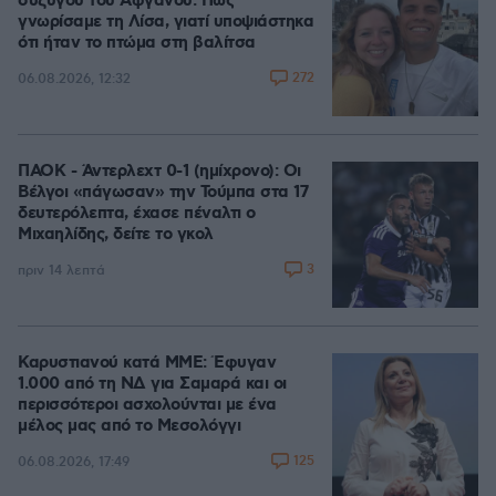
συζύγου του Αφγανού: Πώς
γνωρίσαμε τη Λίσα, γιατί υποψιάστηκα
ότι ήταν το πτώμα στη βαλίτσα
272
06.08.2026, 12:32
ΠΑΟΚ - Άντερλεχτ 0-1 (ημίχρονο): Οι
Βέλγοι «πάγωσαν» την Τούμπα στα 17
δευτερόλεπτα, έχασε πέναλτι ο
Μιχαηλίδης, δείτε το γκολ
3
πριν 14 λεπτά
Καρυστιανού κατά ΜΜΕ: Έφυγαν
1.000 από τη ΝΔ για Σαμαρά και οι
περισσότεροι ασχολούνται με ένα
μέλος μας από το Μεσολόγγι
125
06.08.2026, 17:49