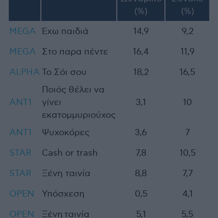
(%)
(%)
MEGA
Έχω παιδιά
14,9
9,2
MEGA
Στο παρα πέντε
16,4
11,9
ALPHA
Το Σόι σου
18,2
16,5
Ποιός θέλει να
ΑΝΤ1
γίνει
3,1
10
εκατομμυριούχος
ANT1
Ψυχοκόρες
3,6
7
STAR
Cash or trash
7,8
10,5
STAR
Ξένη ταινία
8,8
7,7
OPEN
Υπόσχεση
0,5
4,1
OPEN
Ξένη ταινία
5,1
5,5