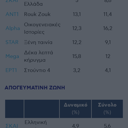
ΣΚΑΪ
5
8,6
Ελλάδα
ΑΝΤ1
Rouk Zouk
13,1
11,4
Οικογενειακές
Alpha
12,3
16,2
Ιστορίες
STAR
Ξένη ταινία
12,2
9,1
Δέκα λεπτά
Mega
15,8
12
κήρυγμα
ΕΡΤ1
Στούντιο 4
3,2
4,1
ΑΠΟΓΕΥΜΑΤΙΝΗ ΖΩΝΗ
Δυναμικό
Σύνολο
(%)
(%)
Ελληνική
ΣΚΑΙ
4,9
5,6