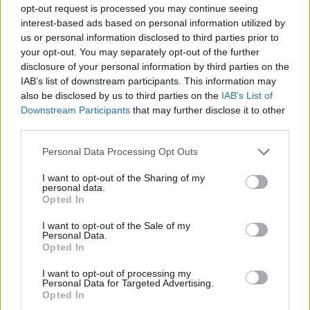
Ποιες είναι οι ομοιότητες και οι διαφορές ανάμεσα στις
opt-out request is processed you may continue seeing
μέλισσες και τις σφήκες
interest-based ads based on personal information utilized by
us or personal information disclosed to third parties prior to
πριν 26 λεπτά
your opt-out. You may separately opt-out of the further
Σαλάχ: Αποθεώθηκε από 25.000 φίλους της
disclosure of your personal information by third parties on the
Τραμπζονσπόρ στο «Papara Park», βίντεο και
φωτογραφίες
IAB’s list of downstream participants. This information may
also be disclosed by us to third parties on the
IAB’s List of
πριν 27 λεπτά
Downstream Participants
that may further disclose it to other
Πώς έγινε η τραγωδία με την νεκρή μητέρα στα Μάλια:
third parties.
Βούτηξε για να βοηθήσει τη φίλη της και πνίγηκε, τα
παιδιά φώναζαν για βοήθεια
Please note that this website/app uses one or more Google
Personal Data Processing Opt Outs
services and may gather and store information including but
πριν 30 λεπτά
not limited to your visit or usage behaviour. You may click to
I want to opt-out of the Sharing of my
5 συναρπαστικά εστιατόρια στο Παρίσι
personal data.
grant or deny consent to Google and its third-party tags to
Opted In
πριν 30 λεπτά
use your data for below specified purposes in below Google
Ο αδερφός της Αντζελίνα Τζολί αποκάλυψε ότι είναι
consent section.
I want to opt-out of the Sale of my
γκέι: Κουράστηκα να κρύβομαι, δήλωσε
Personal Data.
Opted In
ΔΕΙΤΕ ΟΛΕΣ ΤΙΣ ΕΙΔΗΣΕΙΣ
I want to opt-out of processing my
Personal Data for Targeted Advertising.
Opted In