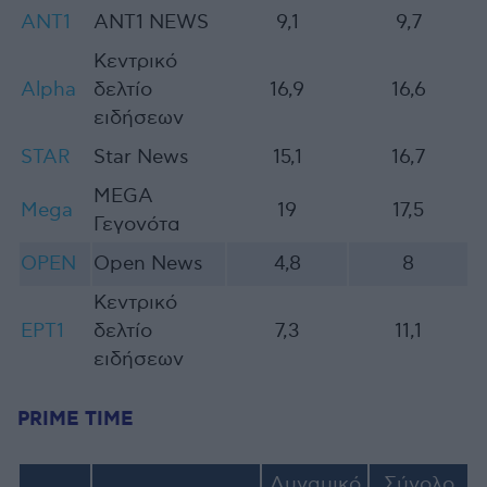
ANT1
ANT1 ΝEWS
9,1
9,7
Κεντρικό
Alpha
δελτίο
16,9
16,6
ειδήσεων
STAR
Star News
15,1
16,7
MEGA
Mega
19
17,5
Γεγονότα
OPEN
Open News
4,8
8
Κ
εντρικό
ΕΡΤ1
δελτίο
7,3
11,1
ειδήσεων
PRIME TIME
Δυναμικό
Σύνολο