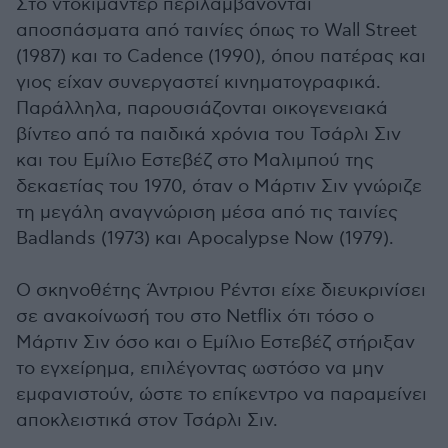
Στο ντοκιμαντέρ περιλαμβάνονται
αποσπάσματα από ταινίες όπως το Wall Street
(1987) και το Cadence (1990), όπου πατέρας και
γιος είχαν συνεργαστεί κινηματογραφικά.
Παράλληλα, παρουσιάζονται οικογενειακά
βίντεο από τα παιδικά χρόνια του Τσάρλι Σιν
και του Εμίλιο Εστεβέζ στο Μαλιμπού της
δεκαετίας του 1970, όταν ο Μάρτιν Σιν γνώριζε
τη μεγάλη αναγνώριση μέσα από τις ταινίες
Badlands (1973) και Apocalypse Now (1979).
Ο σκηνοθέτης Άντριου Ρέντσι είχε διευκρινίσει
σε ανακοίνωσή του στο Netflix ότι τόσο ο
Μάρτιν Σιν όσο και ο Εμίλιο Εστεβέζ στήριξαν
το εγχείρημα, επιλέγοντας ωστόσο να μην
εμφανιστούν, ώστε το επίκεντρο να παραμείνει
αποκλειστικά στον Τσάρλι Σιν.