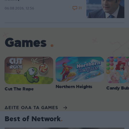
31
06.08.2026, 12:56
Games
Northern Heights
Candy Bub
Cut The Rope
ΔΕΙΤΕ ΟΛΑ ΤΑ GAMES
Best of Network