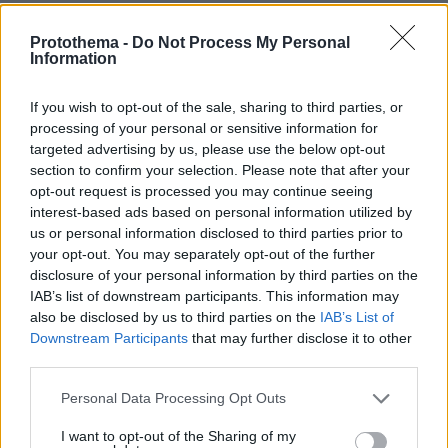
ΤΑ ΠΙΟ ΔΗΜΟΦΙΛΗ
Protothema -
Do Not Process My Personal
Information
If you wish to opt-out of the sale, sharing to third parties, or
processing of your personal or sensitive information for
targeted advertising by us, please use the below opt-out
section to confirm your selection. Please note that after your
opt-out request is processed you may continue seeing
interest-based ads based on personal information utilized by
us or personal information disclosed to third parties prior to
your opt-out. You may separately opt-out of the further
disclosure of your personal information by third parties on the
IAB’s list of downstream participants. This information may
also be disclosed by us to third parties on the
IAB’s List of
Downstream Participants
that may further disclose it to other
third parties.
Please note that this website/app uses one or more Google
Personal Data Processing Opt Outs
services and may gather and store information including but
not limited to your visit or usage behaviour. You may click to
I want to opt-out of the Sharing of my