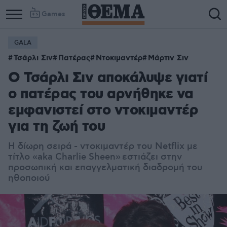
Games
GALA
Τσάρλι Σιν
Πατέρας
Ντοκιμαντέρ
Μάρτιν Σιν
Ο Τσάρλι Σιν αποκάλυψε γιατί
ο πατέρας του αρνήθηκε να
εμφανιστεί στο ντοκιμαντέρ
για τη ζωή του
Η δίωρη σειρά - ντοκιμαντέρ του Netflix με
τίτλο «
aka Charlie Sheen»
εστιάζει στην
προσωπική και επαγγελματική διαδρομή του
ηθοποιού