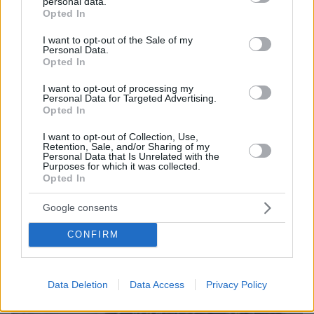
personal data.
grant or deny consent to Google and its third-party tags to
Opted In
use your data for below specified purposes in below Google
consent section.
I want to opt-out of the Sale of my
06.08.2026, 12:32
Personal Data.
Η αποκαλυπτική κατάθεση της συζύγου του
Opted In
Αφγανού: Πώς γνωρίσαμε τη Λίσα, γιατί
I want to opt-out of processing my
υποψιάστηκα ότι ήταν το πτώμα στη βαλίτσα
Personal Data for Targeted Advertising.
Opted In
I want to opt-out of Collection, Use,
Retention, Sale, and/or Sharing of my
Personal Data that Is Unrelated with the
Purposes for which it was collected.
Opted In
Google consents
CONFIRM
Data Deletion
Data Access
Privacy Policy