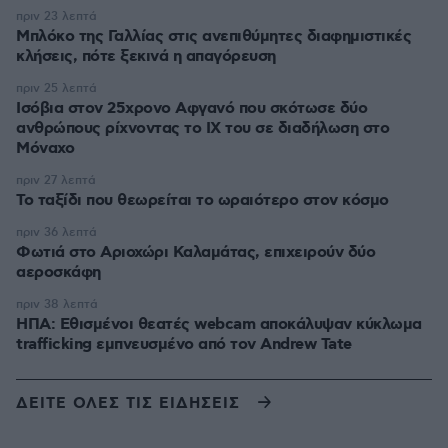
πριν 23 λεπτά
Μπλόκο της Γαλλίας στις ανεπιθύμητες διαφημιστικές
κλήσεις, πότε ξεκινά η απαγόρευση
πριν 25 λεπτά
Ισόβια στον 25χρονο Αφγανό που σκότωσε δύο
ανθρώπους ρίχνοντας το ΙΧ του σε διαδήλωση στο
Μόναχο
πριν 27 λεπτά
Το ταξίδι που θεωρείται το ωραιότερο στον κόσμο
πριν 36 λεπτά
Φωτιά στο Αριοχώρι Καλαμάτας, επιχειρούν δύο
αεροσκάφη
πριν 38 λεπτά
ΗΠΑ: Εθισμένοι θεατές webcam αποκάλυψαν κύκλωμα
trafficking εμπνευσμένο από τον Andrew Tate
ΔΕΙΤΕ ΟΛΕΣ ΤΙΣ ΕΙΔΗΣΕΙΣ