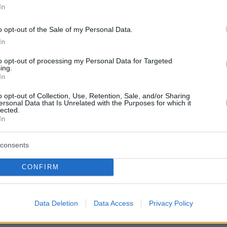
In
o opt-out of the Sale of my Personal Data.
In
to opt-out of processing my Personal Data for Targeted
ing.
In
o opt-out of Collection, Use, Retention, Sale, and/or Sharing
ersonal Data that Is Unrelated with the Purposes for which it
lected.
In
consents
Akylas - Ferto
CONFIRM
 - SemiFinal1 - Eurovision 2026
euroDENsing (YouTube)
#eurovisiongr
#Ferto
Data Deletion
Data Access
Privacy Policy
on
#eurovision2026
#foustanela
er.com/PMbz2zaKPs