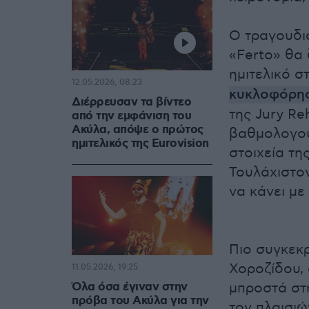
Ο τραγουδι
«Ferto» θα 
ημιτελικό σ
12.05.2026, 08:23
κυκλοφόρησ
Διέρρευσαν τα βίντεο
της Jury Re
από την εμφάνιση του
Ακύλα, απόψε ο πρώτος
βαθμολογού
ημιτελικός της Eurovision
στοιχεία τη
Τουλάχιστο
να κάνει με
Πιο συγκεκρ
Χοροζίδου, 
11.05.2026, 19:25
Όλα όσα έγιναν στην
μπροστά στ
πρόβα του Ακύλα για την
τον πλαισιώ