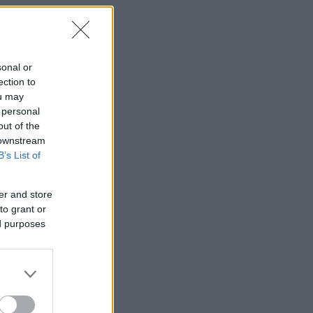
sonal or
ection to
ou may
 personal
out of the
 downstream
B’s List of
er and store
to grant or
ed purposes