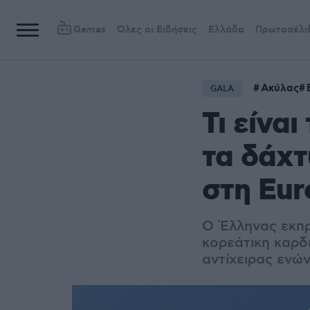
Games
Όλες οι Ειδήσεις
Ελλάδα
Πρωτοσέλι
Ακύλας
GALA
Τι είνα
τα δάχτ
στη Eur
Ο Έλληνας εκπρ
κορεάτικη καρδι
αντίχειρας ενώ