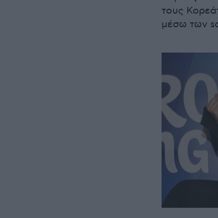
τους Κορεάτ
μέσω των s