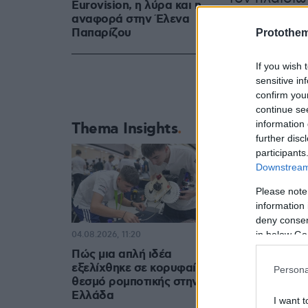
Eurovision, η λύρα και η
κοιτώντας τ
αναφορά στην Έλενα
Παπαρίζου
Protothe
If you wish 
sensitive in
confirm you
continue se
information 
Thema Insights
further disc
participants
Downstream 
Please note
information 
deny consent
in below Go
04.08.2026, 11:20
Πώς μια απλή ιδέα
εξελίχθηκε σε κορυφαίο
Persona
θεσμό ρομποτικής στην
Ελλάδα
I want t