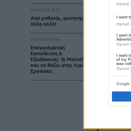
Opted 
06.08.2026, 10:52
I want t
Από μαθητής, φοιτητής σε
άλλη πόλη!
Opted 
I want 
Advertis
26.07.2026, 09:54
Opted 
Επαγγελματική
Εκπαίδευση &
I want t
Εξειδίκευση: Το Mοντέλο
of my P
was col
που σε Bάζει στην Aγορά
Opted 
Eργασίας
Google 
Greece 🩵 
Jury Show
Source: @
#eurovisi
pic.twitt