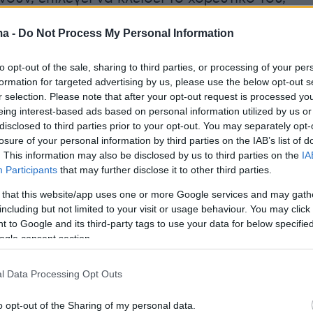
ους θεατές, ενώ κάνει την ίδια χειρονομία.
ma -
Do Not Process My Personal Information
to opt-out of the sale, sharing to third parties, or processing of your per
formation for targeted advertising by us, please use the below opt-out s
r selection. Please note that after your opt-out request is processed y
eing interest-based ads based on personal information utilized by us or
disclosed to third parties prior to your opt-out. You may separately opt-
losure of your personal information by third parties on the IAB’s list of
. This information may also be disclosed by us to third parties on the
IA
Participants
that may further disclose it to other third parties.
 that this website/app uses one or more Google services and may gath
including but not limited to your visit or usage behaviour. You may click 
 to Google and its third-party tags to use your data for below specifi
ogle consent section.
l Data Processing Opt Outs
View this post on Instagram
o opt-out of the Sharing of my personal data.