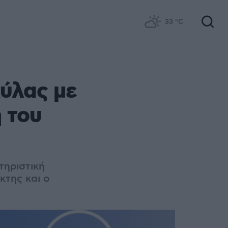
33
°C
κύλας με
 του
τηριστική
κτης και ο