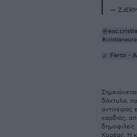
— ZJERM
@esc.cristi
#cristianeuro
♬ Ferto - A
Σημειώνεται
δάχτυλα, πο
αντίχειρας
καρδιάς, απ
δημοφιλείς 
Κορέας. Η κ