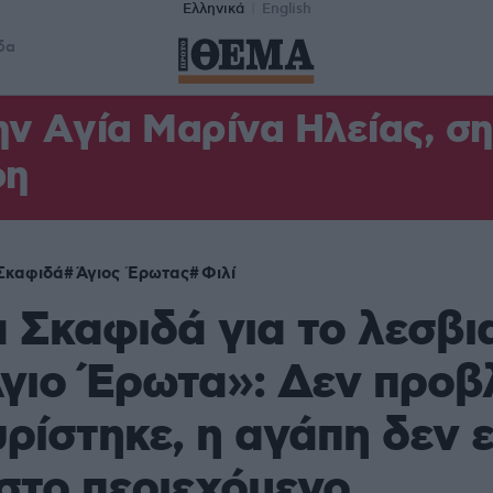
Ελληνικά
English
δα
ν Aγία Μαρίνα Ηλείας, σ
φη
 Σκαφιδά
Άγιος Έρωτας
Φιλί
α Σκαφιδά για το λεσβι
Άγιο Έρωτα»: Δεν προβ
ρίστηκε, η αγάπη δεν ε
στο περιεχόμενο