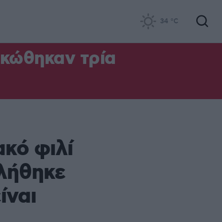
34
°C
ηκώθηκαν τρία
ακό φιλί
λήθηκε
ίναι