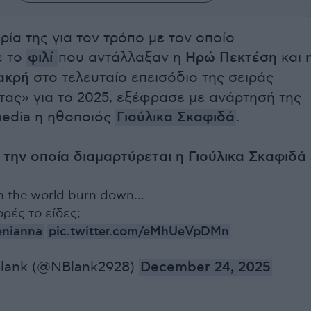
ρία της για τον τρόπο με τον οποίο
ε το
φιλί
που αντάλλαξαν η
Ηρώ Πεκτέση
και 
ακρή
στο τελευταίο επεισόδιο της σειράς
τας» για το 2025, εξέφρασε με ανάρτησή της
media η ηθοποιός
Γιούλικα Σκαφιδά
.
 την οποία διαμαρτύρεται η Γιούλικα Σκαφιδά
ch the world burn down...
ρές το είδες;
enianna
pic.twitter.com/eMhUeVpDMn
lank (@NBlank2928)
December 24, 2025