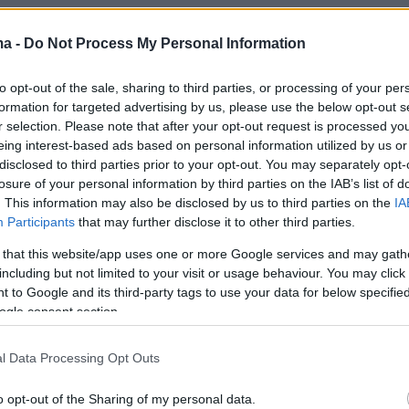
ως γυρίστηκε
ma -
Do Not Process My Personal Information
τοσχολιάσω για αυτήν εδώ την ΣΚΗΝΗ, από το πού
to opt-out of the sale, sharing to third parties, or processing of your per
σω και από πού να το αφήσω, τόσο στο επεισόδιο
formation for targeted advertising by us, please use the below opt-out s
r selection. Please note that after your opt-out request is processed y
το backstage πού ανεβασε η Ηρώ 🫠
eing interest-based ads based on personal information utilized by us or
disclosed to third parties prior to your opt-out. You may separately opt-
σω από την αρχή.
losure of your personal information by third parties on the IAB’s list of
. This information may also be disclosed by us to third parties on the
IA
Participants
that may further disclose it to other third parties.
ianna
pic.twitter.com/35CatBekKc
 that this website/app uses one or more Google services and may gath
𝒏𝒕𝒓𝒂 🍉 🚦 🖊 📖 (@Enchantra35)
December 24,
including but not limited to your visit or usage behaviour. You may click 
 to Google and its third-party tags to use your data for below specifi
ogle consent section.
l Data Processing Opt Outs
o opt-out of the Sharing of my personal data.