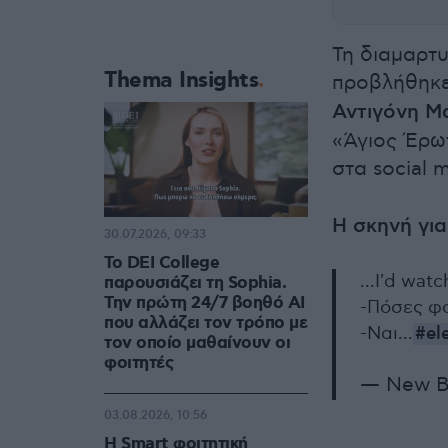
Τη διαμαρτυ
Thema Insights
προβλήθηκ
Αντιγόνη Μ
«Άγιος Έρω
στα social 
Η σκηνή για
30.07.2026, 09:33
Το DEI College
...I'd wat
παρουσιάζει τη Sophia.
Την πρώτη 24/7 βοηθό AI
-Πόσες φο
που αλλάζει τον τρόπο με
-Ναι...
#el
τον οποίο μαθαίνουν οι
φοιτητές
— New B
03.08.2026, 10:56
Η Smart φοιτητική