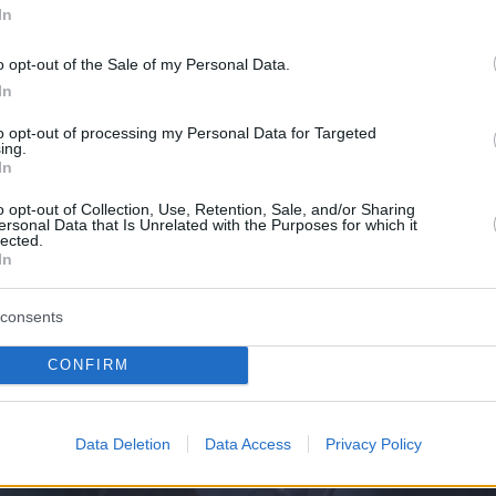
In
ρει η ηθοποιός, «αυτή η σκηνή δεν
όπως είχε σχεδιαστεί και γυριστεί».
o opt-out of the Sale of my Personal Data.
In
to opt-out of processing my Personal Data for Targeted
ing.
In
o opt-out of Collection, Use, Retention, Sale, and/or Sharing
ersonal Data that Is Unrelated with the Purposes for which it
lected.
In
consents
CONFIRM
Data Deletion
Data Access
Privacy Policy