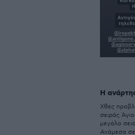
Η ανάρτησ
Χθες προβλή
σειράς Άγι
μεγάλο σει
Ανάμεσα σε