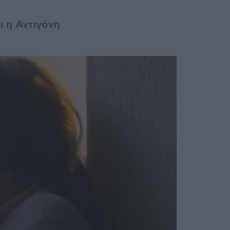
 η Αντιγόνη