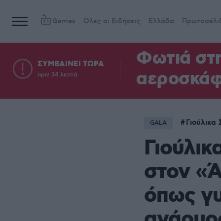
Games
Όλες οι Ειδήσεις
Ελλάδα
Πρωτοσέλι
Φωτιά στη
ΣΥΜΒΑΙΝΕΙ ΤΩΡΑ
αεροσκά
πριν 34 λεπτά
Γιούλικα
GALA
Γιούλικ
στον «
όπως γυ
ανάρμο