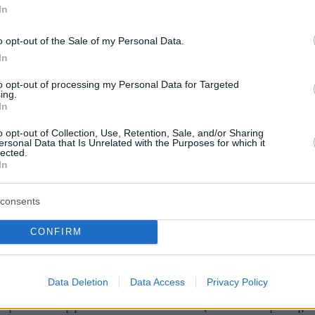
In
o opt-out of the Sale of my Personal Data.
In
to opt-out of processing my Personal Data for Targeted
ing.
In
o opt-out of Collection, Use, Retention, Sale, and/or Sharing
ersonal Data that Is Unrelated with the Purposes for which it
lected.
In
ας τη φινλανδική σάουνα
consents
n, ο Kevin Holmström και ο Jakob Norrgård
ώτοι Φινλανδοί που εκπροσωπούν τη Σουηδία
CONFIRM
ion και το «Bara Bada Bastu» είναι το πρώτο
 σουηδική γλώσσα που έχει στείλει η Σουηδία
Data Deletion
Data Access
Privacy Policy
ισμό από το 1998. Τότε η Jill Johnson είχε
 με το κομμάτι «Kärleken är» (Αιώνια Αγάπη).