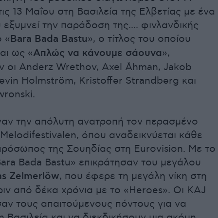
τις 13 Μαΐου στη Βασιλεία της Ελβετίας με ένα
 εξυμνεί την παράδοση της.... φινλανδικής
 «
Bara Bada Bastu
», ο τίτλος του οποίου
αι ως «
Απλώς να κάνουμε σάουνα
»,
 οι Anderz Wrethov, Axel Åhman, Jakob
evin Holmström, Kristoffer Strandberg και
ronski.
ναν την απόλυτη ανατροπή τον περασμένο
Melodifestivalen, όπου αναδεικνύεται κάθε
πρόσωπος της Σουηδίας στη Eurovision. Με το
Bara Bada Bastu» επικράτησαν του μεγάλου
s Zelmerlöw
, που έφερε τη μεγάλη νίκη στη
ιν από δέκα χρόνια με το «Heroes». Οι KAJ
αν τους απαιτούμενους πόντους για να
 Βασιλεία και να διεκδικήσουν μια ακόμη