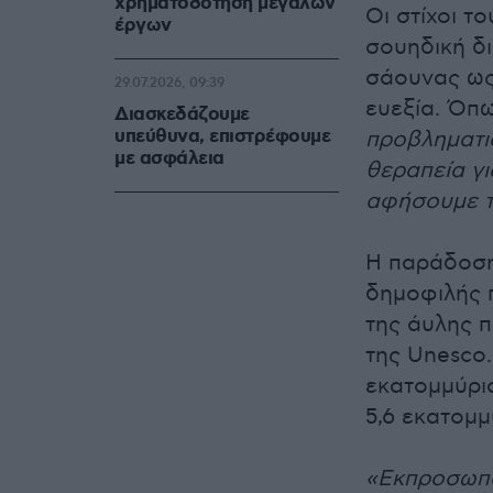
χρηματοδότηση μεγάλων
Οι στίχοι τ
έργων
σουηδική δι
σάουνας ως
29.07.2026, 09:39
ευεξία. Όπ
Διασκεδάζουμε
υπεύθυνα, επιστρέφουμε
προβληματι
με ασφάλεια
θεραπεία γι
αφήσουμε τ
Η παράδοση
δημοφιλής 
της άυλης π
της Unesco.
εκατομμύρι
5,6 εκατομ
«Εκπροσωπού