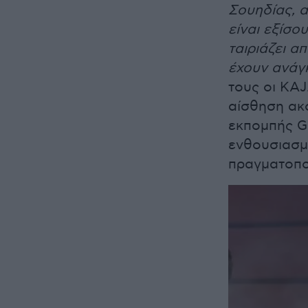
Σουηδίας, α
είναι εξίσο
ταιριάζει α
έχουν ανάγ
τους οι KA
αίσθηση ακό
εκπομπής Go
ενθουσιασμ
πραγματοποι