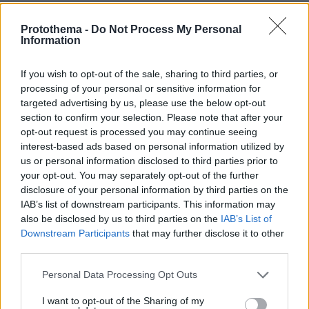
κατηγορεί το Κίεβο
Protothema -
Do Not Process My Personal
πριν 8 λεπτά
Information
Αποξηραμένα λεμόνια (loomi) – Πώς χρησιμοποιούνται
και γιατί αξίζει να τα δοκιμάσετε
If you wish to opt-out of the sale, sharing to third parties, or
πριν 13 λεπτά
processing of your personal or sensitive information for
Συνελήφθη 24χρονος για ενδοοικογενειακή βία στα
targeted advertising by us, please use the below opt-out
Χανιά: 17χρονη κατήγγειλε ότι την κλείδωσε σε σπίτι
section to confirm your selection. Please note that after your
πριν 16 λεπτά
opt-out request is processed you may continue seeing
Χίος: 6 ανέγγιχτες παραλίες στη δυτική πλευρά της που
interest-based ads based on personal information utilized by
αξίζει να ανακαλύψετε
us or personal information disclosed to third parties prior to
your opt-out. You may separately opt-out of the further
πριν 19 λεπτά
disclosure of your personal information by third parties on the
Οι «Πράσινες Μπότες»: 30 χρόνια μετά, το Έβερεστ
IAB’s list of downstream participants. This information may
μπορεί να δώσει πίσω έναν από τους νεκρούς του
also be disclosed by us to third parties on the
IAB’s List of
πριν 25 λεπτά
Downstream Participants
that may further disclose it to other
Χόρχε Μέσι: Ο εργάτης από το Ροσάριο που πήρε τον
third parties.
13χρονο Λιονέλ από το χέρι και άλλαξε την ιστορία του
ποδοσφαίρου με μια υπογραφή σε... χαρτοπετσέτα
Please note that this website/app uses one or more Google
Personal Data Processing Opt Outs
services and may gather and store information including but
πριν 36 λεπτά
not limited to your visit or usage behaviour. You may click to
I want to opt-out of the Sharing of my
Συνελήφθη ανήλικος μαθητής στη Φλόριντα: Σχεδίαζε