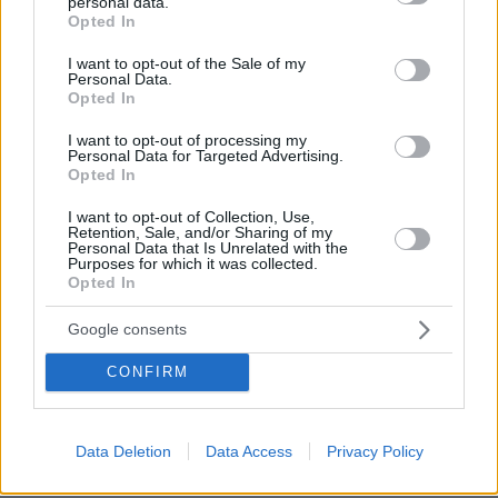
personal data.
grant or deny consent to Google and its third-party tags to
ληστεία με φίλο του, βρέθηκαν αυτοσχέδια όπλα και
Opted In
use your data for below specified purposes in below Google
εκρηκτικοί μηχανισμοί στο δωμάτιό του
consent section.
I want to opt-out of the Sale of my
πριν 38 λεπτά
Personal Data.
Γιατί οι νυχτερίδες είναι τόσο πολύτιμες για το
Opted In
περιβάλλον
I want to opt-out of processing my
Personal Data for Targeted Advertising.
πριν 41 λεπτά
Opted In
«Τριάρα» με 11 αλλαγές για την ΤΣΣΚΑ 1948 πριν τη
ρεβάνς με τον Παναθηναϊκό για το Conference League
I want to opt-out of Collection, Use,
Retention, Sale, and/or Sharing of my
πριν 44 λεπτά
Personal Data that Is Unrelated with the
Κίνα: Σήκωσαν τσιμεντένιο μπλοκ 1.540 τόνων για νέο
Purposes for which it was collected.
λιμενικό έργο – Θα κατασκευαστούν 75 για έως 72
Opted In
πλοία
Google consents
ΔΕΙΤΕ ΟΛΕΣ ΤΙΣ ΕΙΔΗΣΕΙΣ
CONFIRM
Data Deletion
Data Access
Privacy Policy
ΤΑ ΠΙΟ ΔΗΜΟΦΙΛΗ