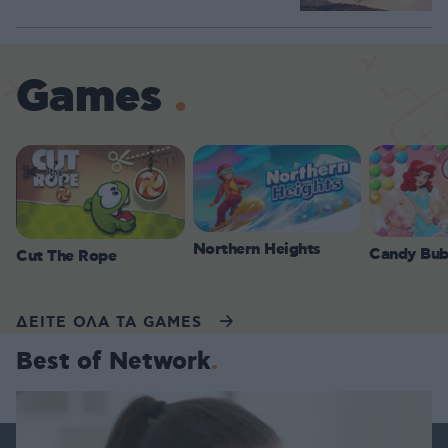
Games
Northern Heights
Candy Bub
Cut The Rope
ΔΕΙΤΕ ΟΛΑ ΤΑ GAMES
Best of Network