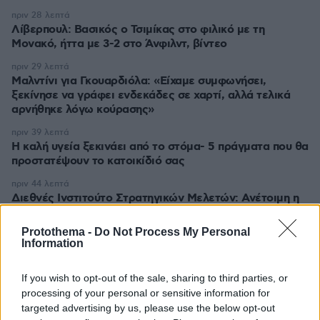
πριν 28 λεπτά
Λίβερπουλ: Βασικός ο Τσιμίκας στο φιλικό με τη
Μονακό, ήττα με 3-2 στο Άνφιλντ, βίντεο
πριν 29 λεπτά
Μαλντίνι για Γκουαρδιόλα: «Είχαμε συμφωνήσει,
ξεκίνησε να γράφει ενδεκάδες σε χαρτί, αλλά τελικά
αρνήθηκε λόγω κούρασης»
πριν 39 λεπτά
Η καλή υγεία ξεκινάει από το στόμα- 5 πράγματα που θα
προστατέψουν το κατοικίδιό σας
πριν 44 λεπτά
Διεθνές Ινστιτούτο Στρατηγικών Μελετών: Ανέτοιμη η
Ευρώπη για ρωσικές επιθέσεις με μη επανδρωμένα
αεροσκάφη
Protothema -
Do Not Process My Personal
Information
ΔΕΙΤΕ ΟΛΕΣ ΤΙΣ ΕΙΔΗΣΕΙΣ
If you wish to opt-out of the sale, sharing to third parties, or
processing of your personal or sensitive information for
targeted advertising by us, please use the below opt-out