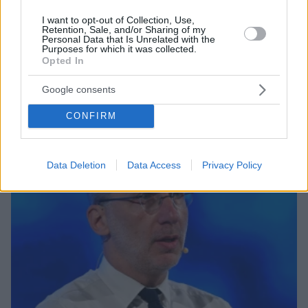
I want to opt-out of Collection, Use,
09.08.2026, 18:32
Retention, Sale, and/or Sharing of my
Personal Data that Is Unrelated with the
Γιαννακόπουλος για Ολυμπιακό: «Πριν 10 χρόνια
Purposes for which it was collected.
φώναζαν οφσάιντ, δεν ήξεραν ότι η μπάλα του
Opted In
μπάσκετ είναι πορτοκαλί» - Τι είπε για Αταμάν,
Ομπράντοβιτς και Αγγελόπουλους
Google consents
CONFIRM
Data Deletion
Data Access
Privacy Policy