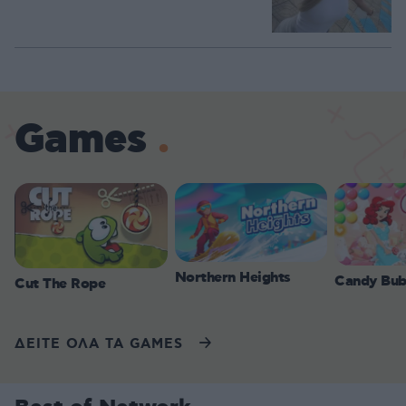
Games
Northern Heights
Candy Bub
Cut The Rope
ΔΕΙΤΕ ΟΛΑ ΤΑ GAMES