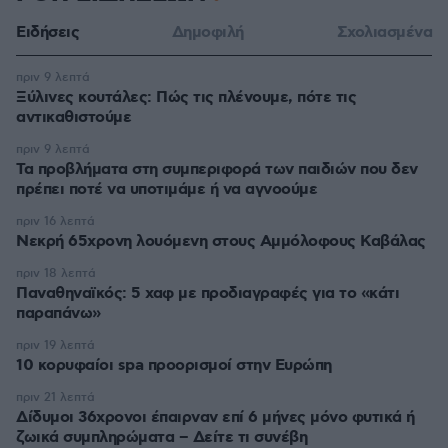
Ειδήσεις
Δημοφιλή
Σχολιασμένα
πριν 9 λεπτά
Ξύλινες κουτάλες: Πώς τις πλένουμε, πότε τις
αντικαθιστούμε
πριν 9 λεπτά
Τα προβλήματα στη συμπεριφορά των παιδιών που δεν
πρέπει ποτέ να υποτιμάμε ή να αγνοούμε
πριν 16 λεπτά
Νεκρή 65χρονη λουόμενη στους Αμμόλοφους Καβάλας
πριν 18 λεπτά
Παναθηναϊκός: 5 χαφ με προδιαγραφές για το «κάτι
παραπάνω»
πριν 19 λεπτά
10 κορυφαίοι spa προορισμοί στην Ευρώπη
πριν 21 λεπτά
Δίδυμοι 36χρονοι έπαιρναν επί 6 μήνες μόνο φυτικά ή
ζωικά συμπληρώματα – Δείτε τι συνέβη