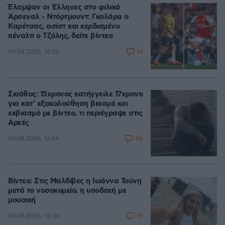
Έλαμψαν οι Έλληνες στο φιλικό
Άρσεναλ - Ντόρτμουντ: Γκολάρα ο
Καρέτσας, ασίστ και κερδισμένο
πέναλτι ο Τζόλης, δείτε βίντεο
14
09.08.2026, 18:13
Σκιάθος: 15χρονος κατήγγειλε 17χρονο
για κατ' εξακολούθηση βιασμό και
εκβιασμό με βίντεο, τι περιέγραψε στις
Αρχές
40
09.08.2026, 16:54
Βίντεο: Στις Μαλδίβες η Ιωάννα Τούνη
μετά το νοσοκομείο, η υποδοχή με
μουσική
15
09.08.2026, 18:00