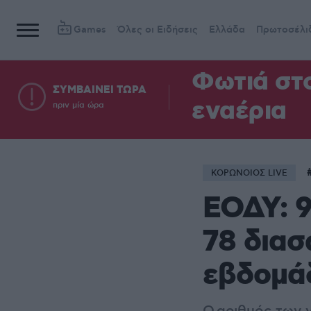
Games
Όλες οι Ειδήσεις
Ελλάδα
Πρωτοσέλι
Φωτιά στ
ΣΥΜΒΑΙΝΕΙ ΤΩΡΑ
εναέρια
πριν μία ώρα
ΚΟΡΩΝΟΙΟΣ LIVE
ΕΟΔΥ: 9
78 διασ
εβδομά