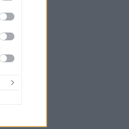
8)
ων