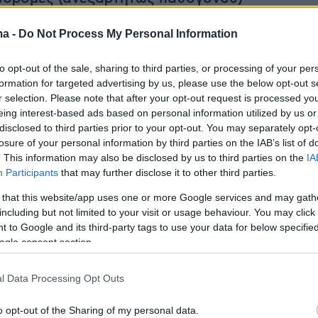
ma -
Do Not Process My Personal Information
ρουσμάτων γριπώδους συνδρομής ανά 1.000
to opt-out of the sale, sharing to third parties, or processing of your per
αρουσίασε αύξηση σε σχέση με την
formation for targeted advertising by us, please use the below opt-out s
 εβδομάδα
r selection. Please note that after your opt-out request is processed y
eing interest-based ads based on personal information utilized by us or
disclosed to third parties prior to your opt-out. You may separately opt-
2 – λοίμωξη COVID-19
losure of your personal information by third parties on the IAB’s list of
. This information may also be disclosed by us to third parties on the
IA
Participants
that may further disclose it to other third parties.
 στο σύνολο των ελεγχθέντων δειγμάτων
είωση σε σχέση με την προηγούμενη
 that this website/app uses one or more Google services and may gath
including but not limited to your visit or usage behaviour. You may click 
αριθμός των εισαγωγών (n=1.679) παρουσίασ
 to Google and its third-party tags to use your data for below specifi
ε σχέση με τον μέσο εβδομαδιαίο αριθμό
ogle consent section.
ς προηγούμενες 4 εβδομάδες (n=1.466) και ήτ
ερος από τον αριθμό των εισαγωγών την
l Data Processing Opt Outs
βδομάδα του 2023 (n=1.632).
o opt-out of the Sharing of my personal data.