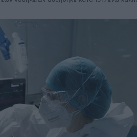
νέων νοσηλειών αυξήθηκε κατά 15% ενώ καλπά