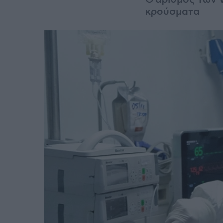
O αριθμός των 
κρούσματα