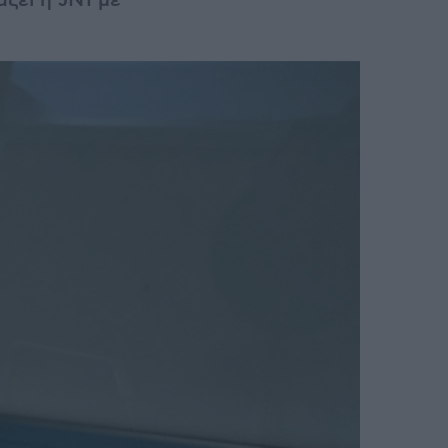
ζει η JN1 με