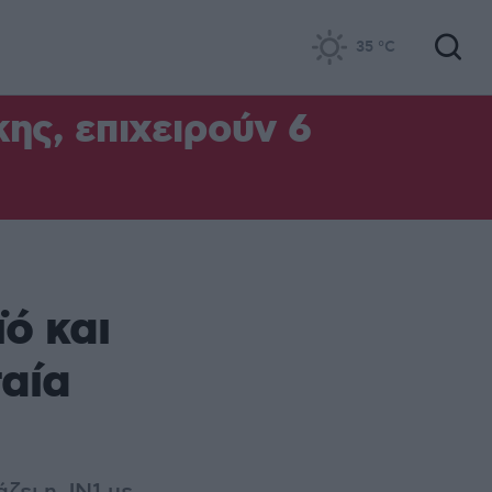
35
°C
ς, επιχειρούν 6
ό και
αία