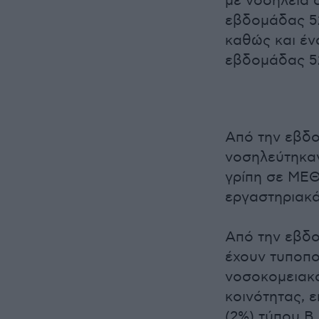
με νοσηλεία 
εβδομάδας 52
καθώς και έν
εβδομάδας 5
Από την εβδ
νοσηλεύτηκαν
γρίπη σε ΜΕΘ
εργαστηριακά
Από την εβδο
έχουν τυποπο
νοσοκομειακά
κοινότητας, ε
(2%) τύπου Β.