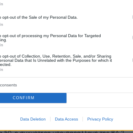
In
ων νέων διασωληνώσεων (n=37) παρουσίασε
έση με τον μέσο εβδομαδιαίο αριθμό νέων
o opt-out of the Sale of my Personal Data.
ν κατά τις προηγούμενες 4 εβδομάδες (n=2
In
ηλότερος από τον αριθμό των διασωληνώσεων
to opt-out of processing my Personal Data for Targeted
ing.
χη εβδομάδα του 2023 (n=53).
In
o opt-out of Collection, Use, Retention, Sale, and/or Sharing
ersonal Data that Is Unrelated with the Purposes for which it
lected.
ν ασθενών με λοίμωξη COVID-19 που
In
 διασωληνωμένοι είναι 78. Καταγράφηκαν 93
άμεση ηλικία τα 86 έτη (εύρος 56-96 έτη). Ο
consents
θανάτων παρουσίασε αύξηση σε σχέση με τον
CONFIRM
ιαίο αριθμό θανάτων τις προηγούμενες 4
=72) και ήταν χαμηλότερος από τον αριθμό τ
αντίστοιχη εβδομάδα του 2023 (n=169)
Data Deletion
Data Access
Privacy Policy