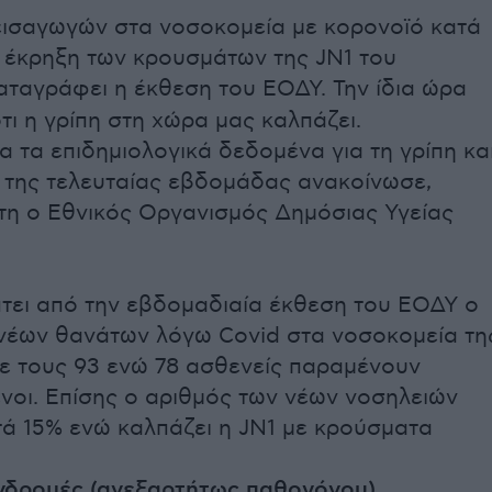
ισαγωγών στα νοσοκομεία με κορονοϊό κατά
ι έκρηξη των κρουσμάτων της JN1 του
αταγράφει η έκθεση του ΕΟΔΥ. Την ίδια ώρα
τι η γρίπη στη χώρα μας καλπάζει.
α τα επιδημιολογικά δεδομένα για τη γρίπη κα
 της τελευταίας εβδομάδας ανακοίνωσε,
η ο Εθνικός Οργανισμός Δημόσιας Υγείας
ει από την εβδομαδιαία έκθεση του ΕΟΔΥ o
νέων θανάτων λόγω Covid στα νοσοκομεία τη
 τους 93 ενώ 78 ασθενείς παραμένουν
οι. Επίσης ο αριθμός των νέων νοσηλειών
ά 15% ενώ καλπάζει η JN1 με κρούσματα
υνδρομές (ανεξαρτήτως παθογόνου)