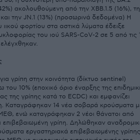
 50, η συχνότερη υπο-παραλλαγή της ΒΑ.2
(42%) ακολουθούμενη από την XBB.1.5 (16%), τ
 και την JN.1 (13%) (προσωρινά δεδομένα) Η
υ ιικού φορτίου στα αστικά λύματα έδειξε
υκλοφορίας του ιού SARS-CoV-2 σε 5 από τις 
 ελέγχθηκαν.
ς
για γρίπη στην κοινότητα (δίκτυο sentinel)
ω του 10% (εποχικό όριο έναρξης της επιδημικ
ας της γρίπης κατά το ECDC) και εμφανίζει
η. Καταγράφηκαν 14 νέα σοβαρά κρούσματα μ
ΜΕΘ, ενώ καταγράφηκαν 2 νέοι θάνατοι από
 επιβεβαιωμένη γρίπη. Δηλώθηκαν αναδρομι
ύσματα εργαστηριακά επιβεβαιωμένης γρίπη