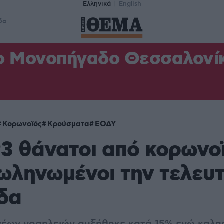
Ελληνικά
English
δα
ο Μονοπήγαδο Θεσσαλονίκη
Κορωνοϊός
Κρούσματα
ΕΟΔΥ
3 θάνατοι από κορωνοϊ
ωληνωμένοι την τελευτ
δα