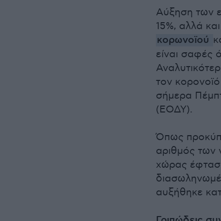
Αύξηση των ε
15%, αλλά κα
κορωνοϊού
κ
είναι σαφές ό
Αναλυτικότερ
τον κορονοϊό
σήμερα Πέμπτ
(ΕΟΔΥ).
Όπως προκύπτ
αριθμός των 
χώρας έφτασε
διασωληνωμέν
αυξήθηκε κατ
Γριπώδεις σ