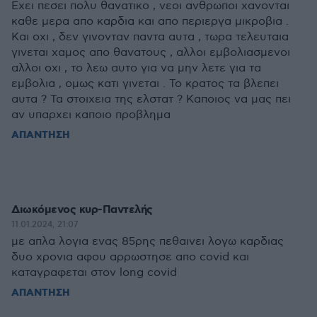
Εχει πεσει πολυ θανατικο , νεοι ανθρωποι χανονται
καθε μερα απο καρδια και απο περιεργα μικροβια .
Και οχι , δεν γινονταν παντα αυτα , τωρα τελευταια
γινεται χαμος απο θανατους , αλλοι εμβολιασμενοι
αλλοι οχι , το λεω αυτο για να μην λετε για τα
εμβολια , ομως κατι γινεται . Το κρατος τα βλεπει
αυτα ? Τα στοιχεια της ελστατ ? Καποιος να μας πει
αν υπαρχει καποιο προβλημα
ΑΠΑΝΤΗΣΗ
Διωκόμενος κυρ-Παντελής
11.01.2024, 21:07
με απλα λογια ενας 85ρης πεθαινει λογω καρδιας
δυο χρονια αφου αρρωστησε απο covid και
καταγραφεται στον long covid
ΑΠΑΝΤΗΣΗ