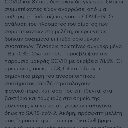
COVID και 87 που δεν είχαν διαγνωστεί. Όλοι οι
συμμετέχοντες είχαν αναρρώσει από μια
σοβαρή περίοδο οξείας νόσου COVID-19. Σε
ανάλυση του πλάσματος του αίματος των
συμμετεχόντων στη μελέτη, οι ερευνητές
βρήκαν αυξημένα επίπεδα ορισμένων
συστατικών. Τέσσερις πρωτεΐνες συγκεκριμένα
- Ba, iC3b, C5a και TCC - προέβλεψαν την
παρουσία μακράς COVID με ακρίβεια 78,5%. Οι
πρωτεΐνες, όπως οι C3, C4 και C5 είναι
σημαντικά μέρη του ανοσοποιητικού
συστήματος επειδή στρατολογούν
φαγοκύτταρα, κύτταρα που επιτίθενται στα
βακτήρια και τους ιούς στο σημείο της
μόλυνσης για να καταστρέψουν παθογόνα
όπως το SARS-coV-2. Ακόμη, πρόσφατη μελέτη
που δημοσιεύτηκε στο περιοδικό Cell βρήκε