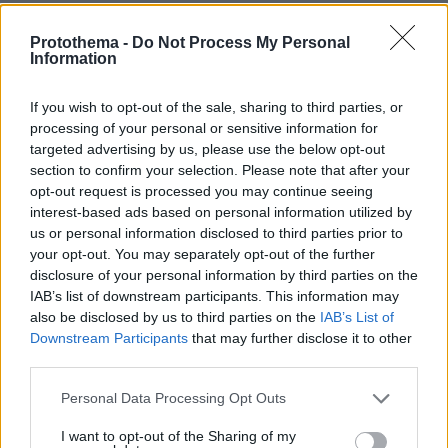
Υπουργείου Βετεράνων των ΗΠΑ. Συνέκριναν
81.280 άτομα που νοσηλεύτηκαν με COVID με
Protothema -
Do Not Process My Personal
Information
10.985 άτομα που νοσηλεύτηκαν με γρίπη πριν
από την πανδημία COVID, και
If you wish to opt-out of the sale, sharing to third parties, or
παρακολουθήθηκαν έως και 18 μήνες.
processing of your personal or sensitive information for
targeted advertising by us, please use the below opt-out
Τα άτομα που νοσηλεύτηκαν με Covid είχαν
section to confirm your selection. Please note that after your
opt-out request is processed you may continue seeing
50% υψηλότερο κίνδυνο θανάτου απ’ ότι με
interest-based ads based on personal information utilized by
γρίπη
us or personal information disclosed to third parties prior to
your opt-out. You may separately opt-out of the further
disclosure of your personal information by third parties on the
IAB’s list of downstream participants. This information may
Φάνηκε ότι τα άτομα που νοσηλεύτηκαν με
also be disclosed by us to third parties on the
IAB’s List of
COVID
είχαν 50% υψηλότερο κίνδυνο θανάτου
Downstream Participants
that may further disclose it to other
κατά την περίοδο της μελέτης από τα άτομα
third parties.
που νοσηλεύτηκαν με γρίπη. Δηλαδή, για κάθε
Please note that this website/app uses one or more Google
Personal Data Processing Opt Outs
100 άτομα που εισάγονται στο νοσοκομείο με
services and may gather and store information including but
COVID, περίπου οκτώ περισσότεροι πέθαναν με
not limited to your visit or usage behaviour. You may click to
I want to opt-out of the Sharing of my