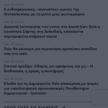
πριν 20 λεπτά
6 ενδιαφέρουσες, «άγνωστες» γωνιές της
Θεσσαλονίκης με τη ματιά μιας φωτογράφου
πριν 32 λεπτά
Διακοπή λειτουργίας των ντους στα beach bars ζητά η
κοινότητα Σάρτης στη Χαλκιδική, επικαλείται
περιορισμένη επάρκεια νερού
πριν 38 λεπτά
Πώς θα κάνουμε μια περιποίηση προσώπου επιπέδου
σπα στο σπίτι
πριν 38 λεπτά
Σπιτικό προζύμι: Οδηγός για αρχάριους και μη – Η
διαδικασία, η χρήση, η συντήρηση
πριν 41 λεπτά
Ελπίδα για τη Δημοκρατία: Νέα αποχώρηση με αιχμές
για «απολυταρχικά προσωποπαγές διευθυντήριο
Καρυστιανού - Γρατσία»
ΔΕΙΤΕ ΟΛΕΣ ΤΙΣ ΕΙΔΗΣΕΙΣ