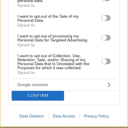
personal data.
COVID από αυτούς που νοσηλεύτηκαν με γρίπη
grant or deny consent to Google and its third-party tags to
Opted In
use your data for below specified purposes in below Google
τους επόμενους 18 μήνες. Οι εισαγωγές στο
consent section.
I want to opt-out of the Sale of my
νοσοκομείο και οι εισαγωγές στη μονάδα
Personal Data.
εντατικής θεραπείας ήταν επίσης υψηλότερες
Opted In
στην ομάδα της μακροχρόνιας COVID. Σε όλα
I want to opt-out of processing my
τα όργανα του σώματος μεγαλύτερες
Personal Data for Targeted Advertising.
Opted In
επιπτώσεις υπήρχαν λόγω νόσησης από COVID,
με την εξαίρεση του αναπνευστικού που
I want to opt-out of Collection, Use,
Retention, Sale, and/or Sharing of my
επηρεάζεται δυσμενώς περισσότερο από τη
Personal Data that Is Unrelated with the
Purposes for which it was collected.
γρίπη.
Opted In
Μετά τις 30 μέρες νόσησης, υπάρχει η
Google consents
γρίπη
πιθανότητα ο κορονοϊός αλλά και η
να
CONFIRM
γίνουν χρόνιες νόσοι, με μεγαλύτερη
πιθανότητα σοβαρών πρoβλημάτων υγείας,
εισαγωγών στο νοσοκομείο ή θανάτου. Τέλος,
Data Deletion
Data Access
Privacy Policy
στο scientific reports του Nature που