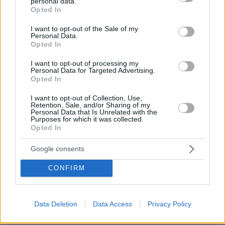
personal data.
Έχει δικαίωμα ο ληστής στην ληστεία , δικαίωμα στα
grant or deny consent to Google and its third-party tags to
Opted In
εκρηκτικά , δικαίωμα στην διαφυγή . Μόνο τα
use your data for below specified purposes in below Google
φορολογούμενα ζώα ΔΕΝ έχουν δικαίωμα στην
consent section.
I want to opt-out of the Sale of my
Personal Data.
δημόσια τάξη .
Opted In
ΑΠΑΝΤΗΣΗ
I want to opt-out of processing my
Personal Data for Targeted Advertising.
Opted In
Θεοχάρης
27.04.2019, 15:02
I want to opt-out of Collection, Use,
Αστυνομικοί που κλάνουν μέντες μόλις αντικρίσουν
Retention, Sale, and/or Sharing of my
Personal Data that Is Unrelated with the
ληστές !
Purposes for which it was collected.
Opted In
ΑΠΑΝΤΗΣΗ
Google consents
ΦΟΡΤΩΣΗ ΠΕΡΙΣΣΟΤΕΡΩΝ ΣΧΟΛΙΩΝ
CONFIRM
ΠΡΟΣΘΗΚΗ ΣΧΟΛΙΟΥ
Data Deletion
Data Access
Privacy Policy