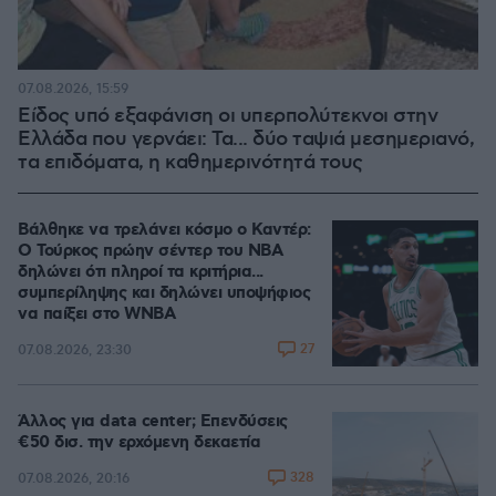
07.08.2026, 15:59
Είδος υπό εξαφάνιση οι υπερπολύτεκνοι στην
Ελλάδα που γερνάει: Τα... δύο ταψιά μεσημεριανό,
τα επιδόματα, η καθημερινότητά τους
Βάλθηκε να τρελάνει κόσμο ο Καντέρ:
Ο Τούρκος πρώην σέντερ του NBA
δηλώνει ότι πληροί τα κριτήρια...
συμπερίληψης και δηλώνει υποψήφιος
να παίξει στο WNBA
27
07.08.2026, 23:30
Άλλος για data center; Επενδύσεις
€50 δισ. την ερχόμενη δεκαετία
328
07.08.2026, 20:16