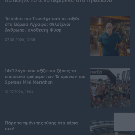
θα άφηνε ποτέ να περιμένει στο τηλέφωνο
To video του Travel.gr από το ταξίδι
στα Βόρεια Άγραφα: Φιλόξενοι
Άνθρωποι, ανόθευτη Φύση
07.08.2026, 12:38
14+1 λόγοι που αξίζει να ζήσεις το
επετειακό τριήμερο των 15 χρόνων του
Spetses Mini Marathon
31.07.2026, 11:04
Πάρε το τιμόνι της τύχης στα χέρια
σου!