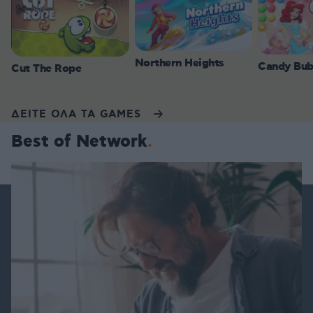
Northern Heights
Candy Bub
Cut The Rope
ΔΕΙΤΕ ΟΛΑ ΤΑ GAMES
Best of Network