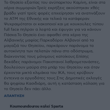
Το Θησείο εξαιτίας του ανύπαρκτου Καμίνη, είναι στα
χέρια συμμοριών.Τρείς εκρήξεις ακούστηκαν χθές
βράδυ γιατί τρείς φορές επιχείρησαν να ανατινάξουν
το ΑΤΜ της Εθνικής και τελικά τα κατάφεραν.
Ψυχραιμότατοι οι κακοποιοί και με κουκουλες τύπου
full face πηλραν α λεφτά και έφυγαν για να κάνουν
Πάσχα.Το Θησείο έχει αφαιθεί στα χέρια της
Αλβανικής μαφίας.Παρκαδόροι Αλβανοί από τα
μαγαζιά του Θησείου, παρκάρουν παράνομα τα
αυτοκίνητα των πελατών πάνω στο οδόστρωμα,
διώχνοντας τους μόνιμους κατοίκους.Επίσης
δεκάδες παράνομοι Πακιστανοί λαθρομετανάστες,
δουλεύουν μαύρα στα μπάρ του Θησείου και όταν
έρχονται μικτά κλιμάκια του ΙΚΑ, τους κρύβουν
έντεχνα οι εργοδότες τους.Στις Δημοτικές εκλογές
θα ψηφίσω Κασιδιάρη, αυτή η κατάσταση κόλαση για
το Θησείο δεν πάει άλλο.
ΑΠΑΝΤΗΣΗ
Koumoundourou καλεί Sparta