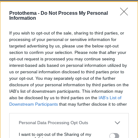
Protothema -
Do Not Process My Personal
Θέλω Επιτέλους Τουρκοκρατία
Information
27.04.2019, 15:27
Ας μας αναλάβουν οι Τούρκοι να γίνουμε κράτος . Οι
If you wish to opt-out of the sale, sharing to third parties, or
ζανταρμάδες δεν ανέχονται ούτε μολότοφ , ούτε
processing of your personal or sensitive information for
ληστές , ούτε δολοφόνους ελεύθερους στο έτος .
targeted advertising by us, please use the below opt-out
ΑΠΑΝΤΗΣΗ
section to confirm your selection. Please note that after your
opt-out request is processed you may continue seeing
Νικος
interest-based ads based on personal information utilized by
27.04.2019, 15:58
us or personal information disclosed to third parties prior to
Γερμανοι καλυτερα η μαλλον το ιδιο ειναι
your opt-out. You may separately opt-out of the further
)))μπαχαχαχαχ
disclosure of your personal information by third parties on the
IAB’s list of downstream participants. This information may
ΑΠΑΝΤΗΣΗ
also be disclosed by us to third parties on the
IAB’s List of
Downstream Participants
that may further disclose it to other
third parties.
Please note that this website/app uses one or more Google
Personal Data Processing Opt Outs
Δικαιωματιστής της Μεταπολίτευσης
services and may gather and store information including but
27.04.2019, 15:25
not limited to your visit or usage behaviour. You may click to
I want to opt-out of the Sharing of my