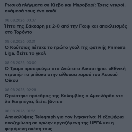
Ρωσικά πλήγματα σε Κίεβο και Μπροβαρί: Τρεις νεκροί,
ανάμεσά τους ένα παιδί
08.08.2026, 03:37
Ήττα της Σάκκαρη με 2-0 από την Γκοφ και αποκλεισμός
στο Τορόντο
08.08.2026, 03:31
Ο Κούτσιας πέτυχε το πρώτο γκολ της φετινής Primeira
Liga, δείτε το γκολ
08.08.2026, 03:00
Ο Τραμπ προσφεύγει στο Ανώτατο Δικαστήριο: «Εθνική
ντροπή» το μπλόκο στην αίθουσα χορού του Λευκού
Οίκου
08.08.2026, 02:28
Ορκίστηκε πρόεδρος της Κολομβίας ο Αμπελάρδο ντε
λα Εσπριέγια, δείτε βίντεο
08.08.2026, 01:56
Αποκαλύψεις Telegraph για τον Ινφαντίνο: Η εξαψήφια
αποζημίωση σε πρώην εργαζόμενη της UEFA και η
φερόμενη σχέση τους