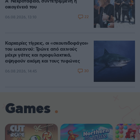
A' Νεκροταφείο, συντετριμμένη η
οικογένειά του
22
06.08.2026, 13:10
Καρχαρίες τίγρεις, οι «σκουπιδοφάγοι»
του ωκεανού: Τρώνε από αχινούς
μέχρι γάτες και προφυλακτικά,
αψηφούν ακόμη και τους τυφώνες
30
06.08.2026, 14:45
Games