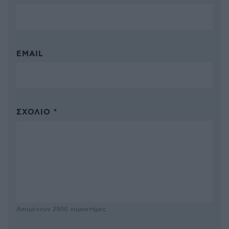
EMAIL
ΣΧΌΛΙΟ *
Απομένουν
2500
χαρακτήρες