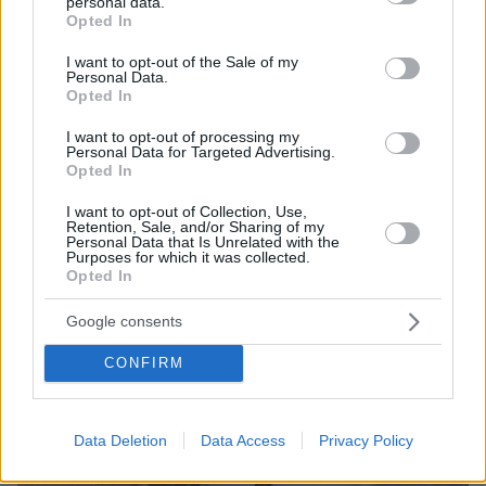
personal data.
Βρετανίδας στην Κυψέλη
grant or deny consent to Google and its third-party tags to
Opted In
use your data for below specified purposes in below Google
consent section.
I want to opt-out of the Sale of my
Personal Data.
Opted In
I want to opt-out of processing my
Personal Data for Targeted Advertising.
Opted In
I want to opt-out of Collection, Use,
Retention, Sale, and/or Sharing of my
Personal Data that Is Unrelated with the
Purposes for which it was collected.
Opted In
Google consents
CONFIRM
Data Deletion
Data Access
Privacy Policy