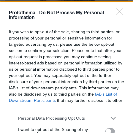
Protothema -
Do Not Process My Personal
Information
If you wish to opt-out of the sale, sharing to third parties, or
processing of your personal or sensitive information for
targeted advertising by us, please use the below opt-out
section to confirm your selection. Please note that after your
opt-out request is processed you may continue seeing
interest-based ads based on personal information utilized by
us or personal information disclosed to third parties prior to
your opt-out. You may separately opt-out of the further
disclosure of your personal information by third parties on the
IAB’s list of downstream participants. This information may
also be disclosed by us to third parties on the
IAB’s List of
Downstream Participants
that may further disclose it to other
third parties.
06.08.2026, 15:36
Η απουσία μέσα στη νύχτα και η λεπτομέρεια στα
Please note that this website/app uses one or more Google
Personal Data Processing Opt Outs
μηνύματα: Πώς η σύζυγος του Αφγανού ξεκίνησε
services and may gather and store information including but
να τον υποπτεύεται για τη δολοφονία της
not limited to your visit or usage behaviour. You may click to
I want to opt-out of the Sharing of my