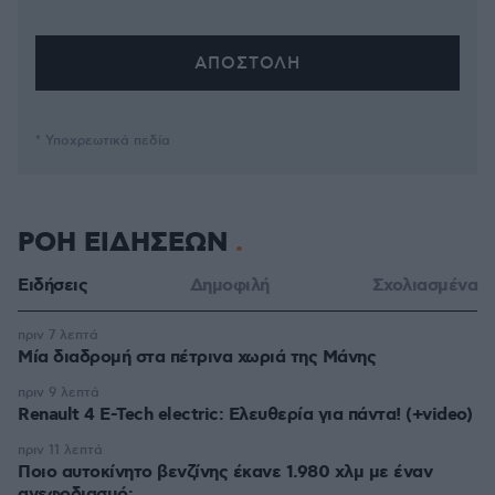
* Υποχρεωτικά πεδία
ΡΟΗ ΕΙΔΗΣΕΩΝ
Ειδήσεις
Δημοφιλή
Σχολιασμένα
πριν 7 λεπτά
Μία διαδρομή στα πέτρινα χωριά της Μάνης
πριν 9 λεπτά
Renault 4 E-Tech electric: Ελευθερία για πάντα! (+video)
πριν 11 λεπτά
Ποιο αυτοκίνητο βενζίνης έκανε 1.980 χλμ με έναν
ανεφοδιασμό;