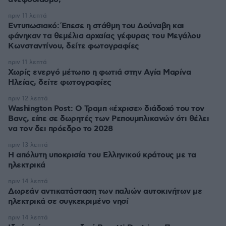
πριν 11 λεπτά
Εντυπωσιακό: Έπεσε η στάθμη του Δούναβη και
φάνηκαν τα θεμέλια αρχαίας γέφυρας του Μεγάλου
Κωνσταντίνου, δείτε φωτογραφίες
πριν 11 λεπτά
Χωρίς ενεργό μέτωπο η φωτιά στην Aγία Μαρίνα
Ηλείας, δείτε φωτογραφίες
πριν 12 λεπτά
Washington Post: Ο Τραμπ «έχρισε» διάδοχό του τον
Βανς, είπε σε δωρητές των Ρεπουμπλικανών ότι θέλει
να τον δει πρόεδρο το 2028
πριν 13 λεπτά
Η απόλυτη υποκρισία του Ελληνικού κράτους με τα
ηλεκτρικά
πριν 14 λεπτά
Δωρεάν αντικατάσταση των παλιών αυτοκινήτων με
ηλεκτρικά σε συγκεκριμένο νησί
πριν 14 λεπτά