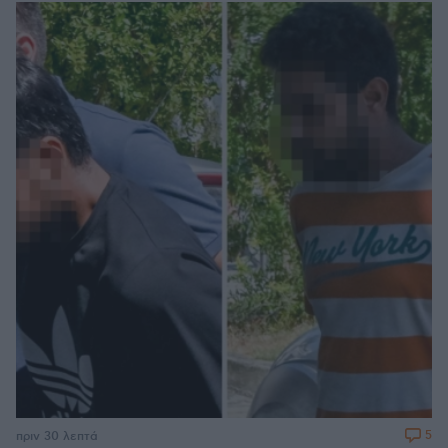
5
πριν 30 λεπτά