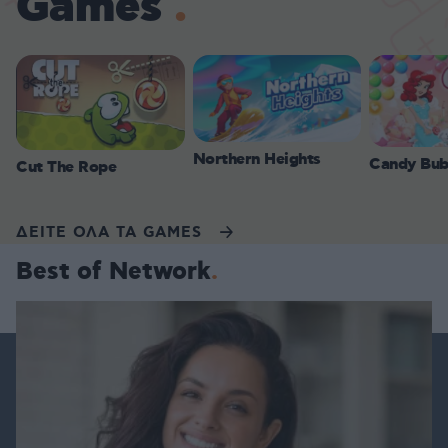
Games
Northern Heights
Candy Bub
Cut The Rope
ΔΕΙΤΕ ΟΛΑ ΤΑ GAMES
Best of Network