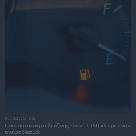
06.08.2026, 19:12
Ποιο αυτοκίνητο βενζίνης έκανε 1.980 χλμ με έναν
ανεφοδιασμό;