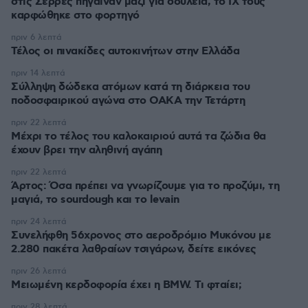
στις Σέρρες πήγαιναν μαζί για δουλειά, το ΙΧ τους
καρφώθηκε στο φορτηγό
πριν 6 λεπτά
Τέλος οι πινακίδες αυτοκινήτων στην Ελλάδα
πριν 14 λεπτά
Σύλληψη δώδεκα ατόμων κατά τη διάρκεια του
ποδοσφαιρικού αγώνα στο ΟΑΚΑ την Τετάρτη
πριν 22 λεπτά
Μέχρι το τέλος του καλοκαιριού αυτά τα ζώδια θα
έχουν βρει την αληθινή αγάπη
πριν 22 λεπτά
Άρτος: Όσα πρέπει να γνωρίζουμε για το προζύμι, τη
μαγιά, το sourdough και το levain
πριν 24 λεπτά
Συνελήφθη 56χρονος στο αεροδρόμιο Μυκόνου με
2.280 πακέτα λαθραίων τσιγάρων, δείτε εικόνες
πριν 26 λεπτά
Μειωμένη κερδοφορία έχει η BMW. Τι φταίει;
πριν 28 λεπτά