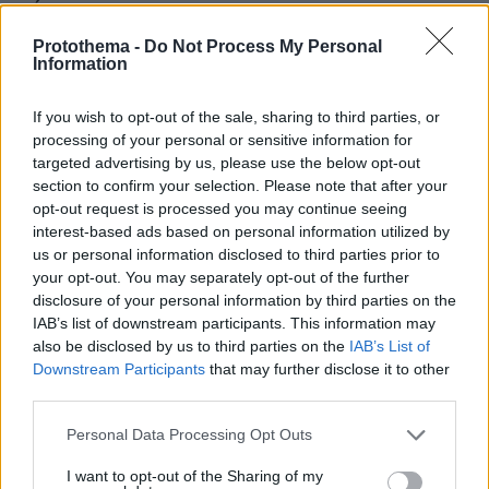
σύγκρουσης
Protothema -
Do Not Process My Personal
Information
If you wish to opt-out of the sale, sharing to third parties, or
processing of your personal or sensitive information for
targeted advertising by us, please use the below opt-out
section to confirm your selection. Please note that after your
opt-out request is processed you may continue seeing
interest-based ads based on personal information utilized by
us or personal information disclosed to third parties prior to
your opt-out. You may separately opt-out of the further
disclosure of your personal information by third parties on the
IAB’s list of downstream participants. This information may
also be disclosed by us to third parties on the
IAB’s List of
Downstream Participants
that may further disclose it to other
third parties.
Please note that this website/app uses one or more Google
Personal Data Processing Opt Outs
services and may gather and store information including but
not limited to your visit or usage behaviour. You may click to
I want to opt-out of the Sharing of my