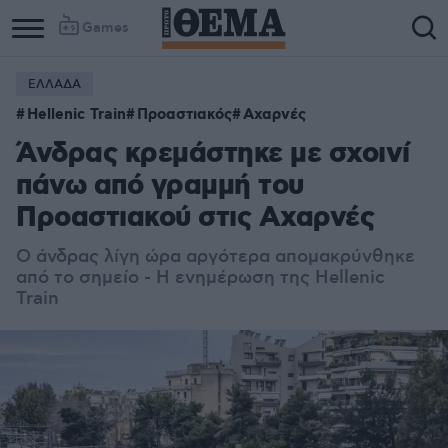
Games
ΕΛΛΑΔΑ
Column
Column
Hellenic Train
Προαστιακός
Αχαρνές
1
2
Άνδρας κρεμάστηκε με σχοινί
πάνω από γραμμή του
Προαστιακού στις Αχαρνές
Ο άνδρας λίγη ώρα αργότερα απομακρύνθηκε
από το σημείο - Η ενημέρωση της Hellenic
Train