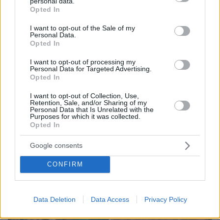
personal data.
grant or deny consent to Google and its third-party tags to
Opted In
use your data for below specified purposes in below Google
07.08.2026, 07:19
consent section.
I want to opt-out of the Sale of my
«Δεν το πιστεύουμε», λένε οι Αμερικανοί που
Personal Data.
Opted In
υιοθέτησαν τον Αφγανό στη Λέσβο - Η αρχική
εκδοχή για το φονικό στην Κυψέλη και η σιωπή
I want to opt-out of processing my
στην απολογία
Personal Data for Targeted Advertising.
Opted In
I want to opt-out of Collection, Use,
Retention, Sale, and/or Sharing of my
Personal Data that Is Unrelated with the
Purposes for which it was collected.
Opted In
Google consents
CONFIRM
Data Deletion
Data Access
Privacy Policy