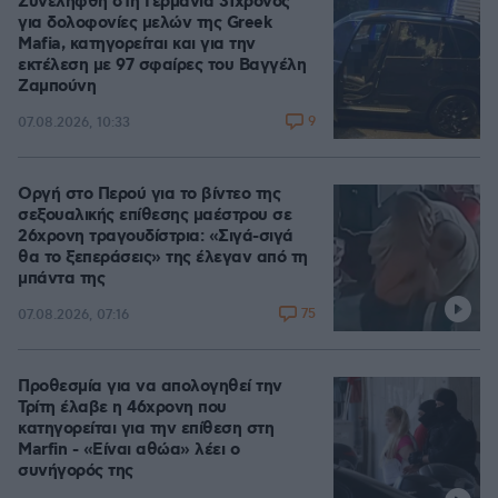
Συνελήφθη στη Γερμανία 31χρονος
για δολοφονίες μελών της Greek
Mafia, κατηγορείται και για την
εκτέλεση με 97 σφαίρες του Βαγγέλη
Ζαμπούνη
9
07.08.2026, 10:33
Οργή στο Περού για το βίντεο της
σεξουαλικής επίθεσης μαέστρου σε
26χρονη τραγουδίστρια: «Σιγά-σιγά
θα το ξεπεράσεις» της έλεγαν από τη
μπάντα της
75
07.08.2026, 07:16
Προθεσμία για να απολογηθεί την
Τρίτη έλαβε η 46χρονη που
κατηγορείται για την επίθεση στη
Marfin - «Είναι αθώα» λέει ο
συνήγορός της