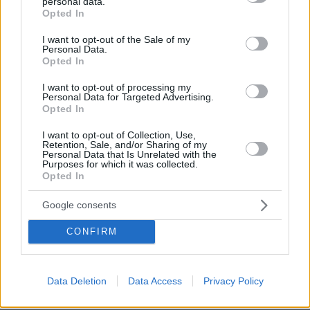
personal data.
grant or deny consent to Google and its third-party tags to
για φιλάθλους, VIP, αποστολές, εκπροσώπους
Opted In
use your data for below specified purposes in below Google
των ΜΜΕ και ΑμεΑ, με στόχο την αποφυγή
consent section.
I want to opt-out of the Sale of my
συνωστισμού και την ασφαλή, ταχεία και
Personal Data.
Opted In
ομαλή είσοδο όλων των κατηγοριών
εισερχομένων.
I want to opt-out of processing my
Personal Data for Targeted Advertising.
Opted In
τρεις διακριτές
Στο Ο.Α.Κ.Α. θα λειτουργήσουν
I want to opt-out of Collection, Use,
περιμετρικές ζώνες
ασφαλείας. Οι έλεγχοι θα
Retention, Sale, and/or Sharing of my
Personal Data that Is Unrelated with the
είναι πολυεπίπεδοι, συνεχείς και αυστηροί και
Purposes for which it was collected.
θα περιλαμβάνουν έλεγχο εισιτηρίων,
Opted In
ταυτοποίηση στοιχείων, ηλεκτρονική
Google consents
διασταύρωση δεδομένων, σωματικούς
ελέγχους, καθώς και ελέγχους αντικειμένων,
CONFIRM
αποσκευών και λοιπών προσωπικών ειδών.
Η επίδειξη πρωτότυπου δελτίου αστυνομικής
Data Deletion
Data Access
Privacy Policy
ταυτότητας ή διαβατηρίου είναι υποχρεωτική
.