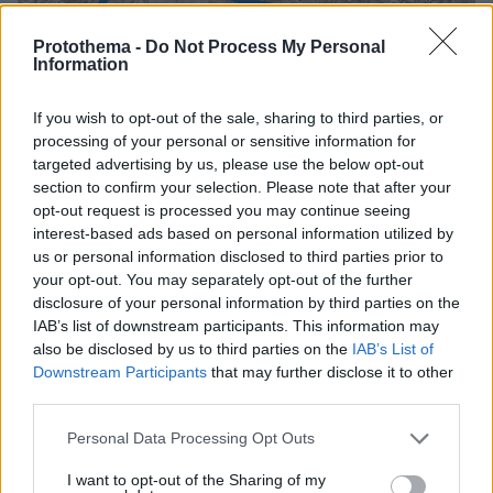
Protothema -
Do Not Process My Personal
Information
If you wish to opt-out of the sale, sharing to third parties, or
processing of your personal or sensitive information for
targeted advertising by us, please use the below opt-out
section to confirm your selection. Please note that after your
opt-out request is processed you may continue seeing
interest-based ads based on personal information utilized by
us or personal information disclosed to third parties prior to
your opt-out. You may separately opt-out of the further
Διαδικασία πρόσβασης στο ΟΑΚΑ
disclosure of your personal information by third parties on the
IAB’s list of downstream participants. This information may
Σε ό,τι αφορά την πρόσβαση στο Ο.Α.Κ.Α., οι
also be disclosed by us to third parties on the
IAB’s List of
φίλαθλοι θα πρέπει να προσέρχονται έγκαιρα
Downstream Participants
that may further disclose it to other
third parties.
και να φέρουν υποχρεωτικά τα απαραίτητα
έγγραφα ταυτοποίησης, καθώς και το ισχύον
Please note that this website/app uses one or more Google
Personal Data Processing Opt Outs
εισιτήριό τους. Οι πύλες θα ανοίξουν εγκαίρως,
services and may gather and store information including but
not limited to your visit or usage behaviour. You may click to
I want to opt-out of the Sharing of my
ενώ θα λειτουργήσουν διακριτές ροές εισόδου