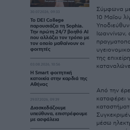
Σύμφωνα με
30.07.2026, 09:33
10 Μαΐου λί
Το DEI College
Υποδιεύθυν
παρουσιάζει τη Sophia.
Την πρώτη 24/7 βοηθό AI
Ιωαννίνων, 
που αλλάζει τον τρόπο με
πραγματοπο
τον οποίο μαθαίνουν οι
φοιτητές
υγειονομικο
της επιχείρ
03.08.2026, 10:56
καταναλώνε
Η Smart φοιτητική
κατοικία στην καρδιά της
Αθήνας
Από την έρ
καταφέρει 
29.07.2026, 09:39
καταστήματ
Διασκεδάζουμε
υπεύθυνα, επιστρέφουμε
Συγκεκριμέν
με ασφάλεια
μέσω ηλεκτ