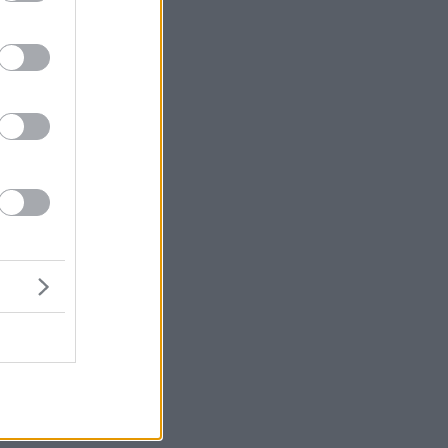
α
ύ
ν