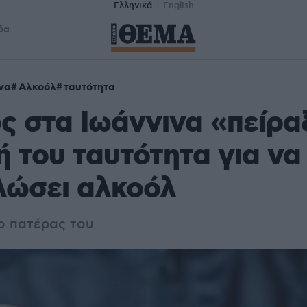
Ελληνικά
English
δα
να
Αλκοόλ
ταυτότητα
ς στα Ιωάννινα «πείρα
 του ταυτότητα για να
λώσει αλκοόλ
ο πατέρας του