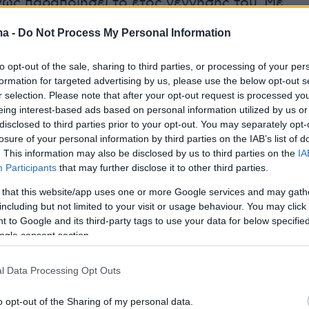
ως παραποιήσει το έτος γέννησής του. Με
ηφιακή πλαστογραφία, εμφανιζόταν ως
ma -
Do Not Process My Personal Information
αποκτώντας ελεύθερη πρόσβαση σε
 ποτά.
to opt-out of the sale, sharing to third parties, or processing of your per
formation for targeted advertising by us, please use the below opt-out s
r selection. Please note that after your opt-out request is processed y
δεν σταμάτησε στον ανήλικο, καθώς οι αρχές
eing interest-based ads based on personal information utilized by us or
 και στη σύλληψη του πατέρα του, με την
disclosed to third parties prior to your opt-out. You may separately opt-
της παραμέλησης εποπτείας ανηλίκου.
losure of your personal information by third parties on the IAB’s list of
. This information may also be disclosed by us to third parties on the
IA
Participants
that may further disclose it to other third parties.
κατηγορείται για το αδίκημα της
 that this website/app uses one or more Google services and may gath
ας ενώ ο γονέας του αντιμετωπίζει τις
including but not limited to your visit or usage behaviour. You may click 
νες κυρώσεις για την πλημμελή φύλαξη του
 to Google and its third-party tags to use your data for below specifi
.
ogle consent section.
l Data Processing Opt Outs
ία που σχηματίστηκε από την Αστυνομική
o opt-out of the Sharing of my personal data.