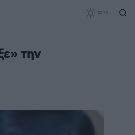
32
°C
ξε» την