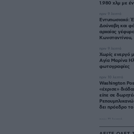
1.980 χλμ με έ
πριν 9 λεπτά
Εντυπωσιακό: Έ
Δούναβη και φά
αρχαίας γέφυρ
Κωνσταντίνου,
πριν 9 λεπτά
Χωρίς ενεργό μ
Aγία Μαρίνα Ηλ
φωτογραφίες
πριν 10 λεπτά
Washington Pos
«έχρισε» διάδο
είπε σε δωρητέ
Ρεπουμπλικανών
δει πρόεδρο το
ΔΕΙΤΕ ΟΛΕΣ 