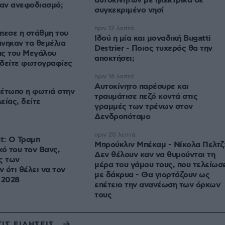
αυτοκινήτων με ηλεκτρικά σε
ναν ανεφοδιασμό;
συγκεκριμένο νησί
πριν 12 λεπτά
πεσε η στάθμη του
Ιδού η μία και μοναδική Bugatti
νηκαν τα θεμέλια
Destrier - Ποιος τυχερός θα την
ας του Μεγάλου
αποκτήσει;
 δείτε φωτογραφίες
πριν 16 λεπτά
Αυτοκίνητο παρέσυρε και
έτωπο η φωτιά στην
τραυμάτισε πεζό κοντά στις
είας, δείτε
γραμμές των τρένων στον
Δενδροπόταμο
πριν 20 λεπτά
t: Ο Τραμπ
Μπρούκλιν Μπέκαμ - Νίκολα Πελτζ
χό του τον Βανς,
Δεν θέλουν καν να θυμούνται τη
ς των
μέρα του γάμου τους, που τελείωσ
 ότι θέλει να τον
με δάκρυα - Θα γιορτάζουν ως
 2028
επέτειο την ανανέωση των όρκων
τους
ΤΙΣ ΕΙΔΗΣΕΙΣ