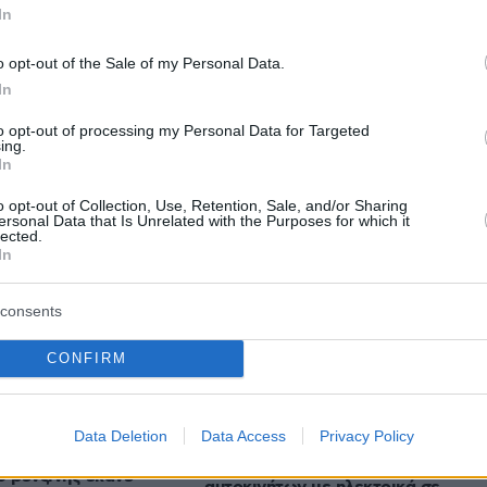
Ιωαννίνων αναμένεται να υποβληθεί άμεσα
In
γελία Πρωτοδικών Ιωαννίνων.
o opt-out of the Sale of my Personal Data.
In
protothema.gr στο Google News
το
και μάθετε πρώτοι
to opt-out of processing my Personal Data for Targeted
εις
ing.
In
Ειδήσεις
 τελευταίες
από την Ελλάδα και τον Κόσμο, τη
o opt-out of Collection, Use, Retention, Sale, and/or Sharing
Protothema.gr
μβαίνουν, στο
ersonal Data that Is Unrelated with the Purposes for which it
lected.
In
Ειδήσεις
Δημοφιλή
Σχολιασμέν
ΗΣΕΩΝ
consents
CONFIRM
πριν 11 λεπτά
Η απόλυτη υποκρισία του Ελληνικο
 electric:
κράτους με τα ηλεκτρικά
άντα! (+video)
Data Deletion
Data Access
Privacy Policy
πριν 12 λεπτά
Δωρεάν αντικατάσταση των παλιώ
ο βενζίνης έκανε