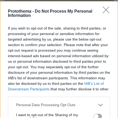
Protothema -
Do Not Process My Personal
Information
If you wish to opt-out of the sale, sharing to third parties, or
processing of your personal or sensitive information for
targeted advertising by us, please use the below opt-out
section to confirm your selection. Please note that after your
opt-out request is processed you may continue seeing
interest-based ads based on personal information utilized by
us or personal information disclosed to third parties prior to
your opt-out. You may separately opt-out of the further
disclosure of your personal information by third parties on the
IAB’s list of downstream participants. This information may
also be disclosed by us to third parties on the
IAB’s List of
Downstream Participants
that may further disclose it to other
third parties.
Please note that this website/app uses one or more Google
26.04.2026, 15:37
Personal Data Processing Opt Outs
services and may gather and store information including but
Χάος στο πλοίο «Νήσος Σάμος», Ρομά άναψαν τσιγάρο και
not limited to your visit or usage behaviour. You may click to
I want to opt-out of the Sharing of my
αμέσως ενεργοποιήθηκε το σύστημα πυρόσβεσης, δείτε