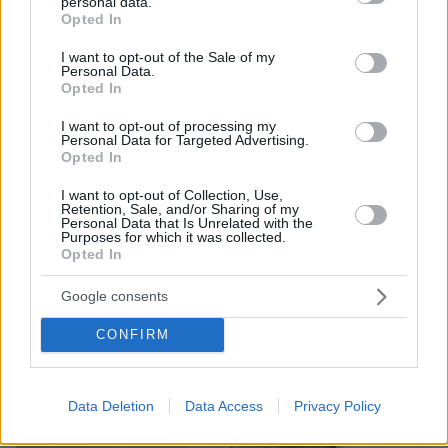
personal data.
βίντεο
grant or deny consent to Google and its third-party tags to
Opted In
use your data for below specified purposes in below Google
consent section.
I want to opt-out of the Sale of my
Thema Insights
Personal Data.
Opted In
I want to opt-out of processing my
Personal Data for Targeted Advertising.
Opted In
I want to opt-out of Collection, Use,
Retention, Sale, and/or Sharing of my
Personal Data that Is Unrelated with the
Purposes for which it was collected.
Opted In
Google consents
CONFIRM
Data Deletion
Data Access
Privacy Policy