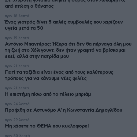
Σε 57χρονη γυναίκα ανήκει η σορός στον Λυκαβηττό,
από πτώση ο θάνατος
πριν 18 λεπτά
Ένας γιατρός δίνει 5 απλές συμβουλές που χαρίζουν
υγεία μετά τα 50
πριν 19 λεπτά
Αντόνιο Μπαντέρας: Ήξερα ότι δεν θα πέρναγα όλη μου
τη ζωή στο Χόλιγουντ, δεν ήταν γραφτό να βρίσκομαι
εκεί, αλλά στην πατρίδα μου
πριν 21 λεπτά
Γιατί τα ταξίδια είναι ένας από τους καλύτερους
τρόπους για να κάνουμε νέες φιλίες
πριν 21 λεπτά
Η επιστήμη πίσω από το τέλειο μπριάμ
πριν 24 λεπτά
Προήχθη σε Αστυνόμο Α' η Κωνσταντία Δημογλίδου
πριν 29 λεπτά
Μη χάσετε το ΘΕΜΑ που κυκλοφορεί
πριν 30 λεπτά