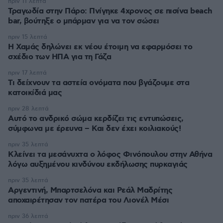
πριν 11 λεπτά
Τραγωδία στην Πάρο: Πνίγηκε 4χρονος σε πισίνα beach
bar, βούτηξε ο μπάρμαν για να τον σώσει
πριν 15 λεπτά
Η Χαμάς δηλώνει εκ νέου έτοιμη να εφαρμόσει το
σχέδιο των ΗΠΑ για τη Γάζα
πριν 17 λεπτά
Τι δείχνουν τα αστεία ονόματα που βγάζουμε στα
κατοικίδιά μας
πριν 28 λεπτά
Αυτό το ανδρικό σώμα κερδίζει τις εντυπώσεις,
σύμφωνα με έρευνα – Και δεν έχει κοιλιακούς!
πριν 35 λεπτά
Κλείνει τα μεσάνυχτα ο λόφος Φινόπουλου στην Αθήνα
λόγω αυξημένου κινδύνου εκδήλωσης πυρκαγιάς
πριν 35 λεπτά
Αργεντινή, Μπαρτσελόνα και Ρεάλ Μαδρίτης
αποχαιρέτησαν τον πατέρα του Λιονέλ Μέσι
πριν 36 λεπτά