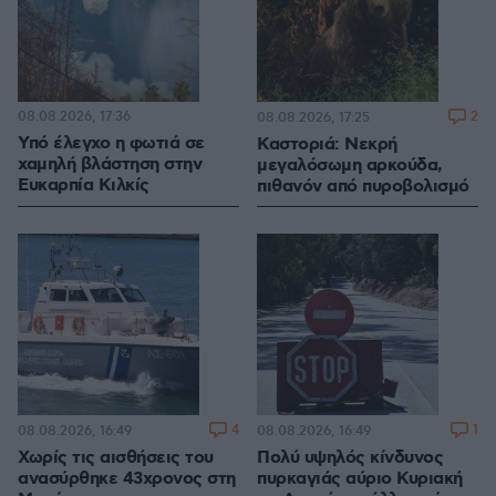
08.08.2026, 17:36
2
08.08.2026, 17:25
Υπό έλεγχο η φωτιά σε
Καστοριά: Νεκρή
χαμηλή βλάστηση στην
μεγαλόσωμη αρκούδα,
Ευκαρπία Κιλκίς
πιθανόν από πυροβολισμό
4
1
08.08.2026, 16:49
08.08.2026, 16:49
Χωρίς τις αισθήσεις του
Πολύ υψηλός κίνδυνος
ανασύρθηκε 43χρονος στη
πυρκαγιάς αύριο Κυριακή