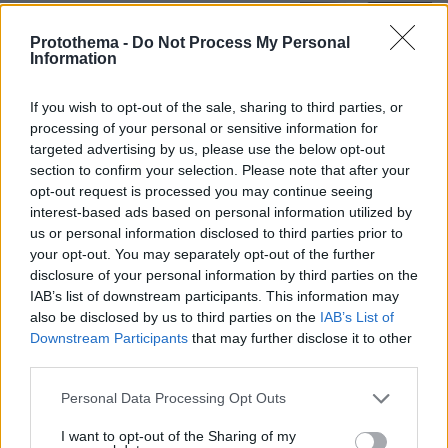
Θρήνος για τον Μέσι: Πέθανε στα 68
του χρόνια ο πατέρας του, Χόρχε -
Protothema -
Do Not Process My Personal
Υπήρξε ο μέντορας και ατζέντης του
Information
μέχρι την τελευταία στιγμή
30
08.08.2026, 16:05
If you wish to opt-out of the sale, sharing to third parties, or
processing of your personal or sensitive information for
targeted advertising by us, please use the below opt-out
section to confirm your selection. Please note that after your
Μαρία Εκμεκτσίογλου: Ζω καθημερινά
opt-out request is processed you may continue seeing
θαύματα, πρώτα είναι ο Θεός και μετά
interest-based ads based on personal information utilized by
οι γιοι μου
us or personal information disclosed to third parties prior to
your opt-out. You may separately opt-out of the further
24
08.08.2026, 11:48
disclosure of your personal information by third parties on the
IAB’s list of downstream participants. This information may
also be disclosed by us to third parties on the
IAB’s List of
Downstream Participants
that may further disclose it to other
third parties.
Games
Please note that this website/app uses one or more Google
Personal Data Processing Opt Outs
services and may gather and store information including but
not limited to your visit or usage behaviour. You may click to
I want to opt-out of the Sharing of my