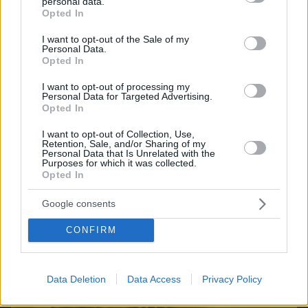
personal data.
grant or deny consent to Google and its third-party tags to
Opted In
use your data for below specified purposes in below Google
consent section.
I want to opt-out of the Sale of my
Personal Data.
Opted In
Northern Heights
Candy Bub
Cut The Rope
I want to opt-out of processing my
Personal Data for Targeted Advertising.
Opted In
ΔΕΙΤΕ ΟΛΑ ΤΑ GAMES
I want to opt-out of Collection, Use,
Best of Network
Retention, Sale, and/or Sharing of my
Personal Data that Is Unrelated with the
Purposes for which it was collected.
Opted In
Google consents
CONFIRM
Data Deletion
Data Access
Privacy Policy