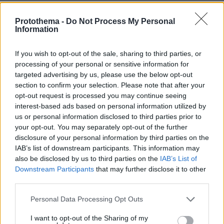
Protothema -
Do Not Process My Personal
Information
ΤΑ ΠΙΟ ΔΗΜΟΦΙΛΗ
If you wish to opt-out of the sale, sharing to third parties, or
processing of your personal or sensitive information for
targeted advertising by us, please use the below opt-out
section to confirm your selection. Please note that after your
opt-out request is processed you may continue seeing
interest-based ads based on personal information utilized by
us or personal information disclosed to third parties prior to
your opt-out. You may separately opt-out of the further
disclosure of your personal information by third parties on the
IAB’s list of downstream participants. This information may
also be disclosed by us to third parties on the
IAB’s List of
Downstream Participants
that may further disclose it to other
third parties.
Please note that this website/app uses one or more Google
Personal Data Processing Opt Outs
services and may gather and store information including but
not limited to your visit or usage behaviour. You may click to
I want to opt-out of the Sharing of my