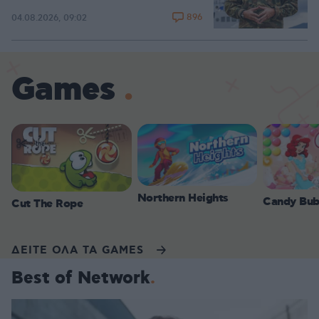
896
04.08.2026, 09:02
Games
Northern Heights
Candy Bub
Cut The Rope
ΔΕΙΤΕ ΟΛΑ ΤΑ GAMES
Best of Network