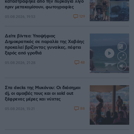
καταστράφηκε από την πυρκαγιά λίγο
πριν μετακομίσουν, φωτογραφίες
129
05.08.2026, 19:53
Δείτε βίντεο: Υποψήφιος
Δημοκρατικός σε παραλία της Χαβάης
προκαλεί βρίζοντας γυναίκες, πέφτει
ξερός από γροθιά
48
05.08.2026, 21:28
Loaded
:
100.00%
Στα decks της Μυκόνου: Οι διάσημοι
dj, οι αμοιβές τους και οι sold out
ξέφρενες μέρες και νύχτες
88
05.08.2026, 15:21