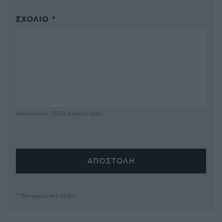
ΣΧΌΛΙΟ *
Απομένουν
2500
χαρακτήρες
* Υποχρεωτικά πεδία