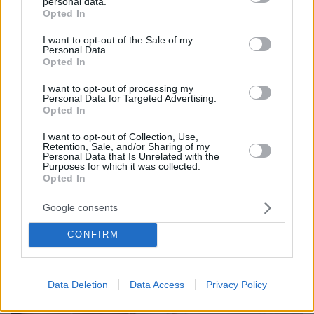
personal data.
grant or deny consent to Google and its third-party tags to
Opted In
use your data for below specified purposes in below Google
consent section.
I want to opt-out of the Sale of my
Personal Data.
06.08.2026, 04:44
Opted In
«Τα παιδιά έχουν μια μικρή ίωση»: Το τελευταίο
μήνυμα της μητέρας στον πρώην σύζυγό της πριν
I want to opt-out of processing my
Personal Data for Targeted Advertising.
δολοφονήσει τα τέσσερα παιδιά τους
Opted In
I want to opt-out of Collection, Use,
Retention, Sale, and/or Sharing of my
Personal Data that Is Unrelated with the
Purposes for which it was collected.
Opted In
Google consents
CONFIRM
Data Deletion
Data Access
Privacy Policy