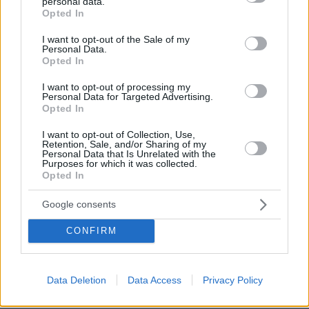
personal data.
grant or deny consent to Google and its third-party tags to
Μακεδονία, τη Θεσσαλία, την κεντρική και
Opted In
use your data for below specified purposes in below Google
ανατολική Στερεά και την Εύβοια από τις
consent section.
I want to opt-out of the Sale of my
πρωινές ώρες στα ορεινά και ημιορεινά και
Personal Data.
Opted In
βαθμιαία και σε περιοχές με χαμηλότερο
υψόμετρο καθώς και από τις πρωινές ώρες στα
I want to opt-out of processing my
Personal Data for Targeted Advertising.
ορεινά της Κρήτης και βαθμιαία και σε
Opted In
ημιορεινές περιοχές.
I want to opt-out of Collection, Use,
Retention, Sale, and/or Sharing of my
Οι άνεμοι θα πνέουν στα δυτικά από
Personal Data that Is Unrelated with the
Purposes for which it was collected.
ανατολικές διευθύνσεις 4 με 5, τοπικά στα
Opted In
νότια θαλάσσια 6 μποφόρ. Στα ανατολικά θα
Google consents
πνέουν βόρειοι βορειοανατολικοί 4 με 6, στο
Αιγαίο τοπικά 7 μποφόρ. Στην περιοχή των
CONFIRM
Δωδεκανήσων θα πνέουν βόρειοι
βορειοδυτικοί 5 με 7 μποφόρ.
Data Deletion
Data Access
Privacy Policy
Η θερμοκρασία θα σημειώσει μικρή πτώση σε