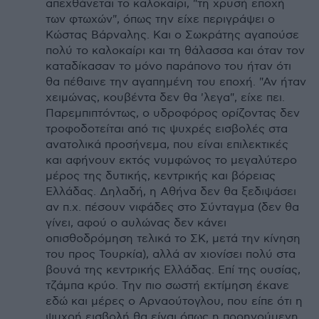
απεχθάνεται το καλοκαίρι, "τη χρυσή εποχή
των φτωχών", όπως την είχε περιγράψει ο
Κώστας Βάρναλης. Και ο Σωκράτης αγαπούσε
πολύ το καλοκαίρι και τη θάλασσα και όταν τον
καταδίκασαν το μόνο παράπονο του ήταν ότι
θα πέθαινε την αγαπημένη του εποχή. "Αν ήταν
χειμώνας, κουβέντα δεν θα 'λεγα", είχε πει.
Παρεμπιπτόντως, ο υδροφόρος ορίζοντας δεν
τροφοδοτείται από τις ψυχρές εισβολές στα
ανατολικά προσήνεμα, που είναι επιλεκτικές
και αφήνουν εκτός νυμφώνος το μεγαλύτερο
μέρος της δυτικής, κεντρικής και βόρειας
Ελλάδας. Δηλαδή, η Αθήνα δεν θα ξεδιψάσει
αν π.χ. πέσουν νιφάδες στο Σύνταγμα (δεν θα
γίνει, αφού ο αυλώνας δεν κάνει
οπισθοδρόμηση τελικά το ΣΚ, μετά την κίνηση
του προς Τουρκία), αλλά αν χιονίσει πολύ στα
βουνά της κεντρικής Ελλάδας. Επί της ουσίας,
τζάμπα κρύο. Την πιο σωστή εκτίμηση έκανε
εδώ και μέρες ο Αρναούτογλου, που είπε ότι η
ψυχρή εισβολή θα είναι όπως η προηγούμενη