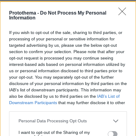
νεφώσεις με τοπικές βροχές και χιόνια στα
ορεινά ημιορεινά, πρόσκαιρα και σε περιοχές
Protothema -
Do Not Process My Personal
Information
με χαμηλότερο υψόμετρο. Οι άνεμοι ανατολικοί
βορειοανατολικοί 4 με 6 μποφόρ και η
If you wish to opt-out of the sale, sharing to third parties, or
θερμοκρασία θα κυμανθεί από 2 έως 6
processing of your personal or sensitive information for
βαθμούς.
targeted advertising by us, please use the below opt-out
section to confirm your selection. Please note that after your
Ο καιρός την Πέμπτη 20-02-2025
opt-out request is processed you may continue seeing
interest-based ads based on personal information utilized by
us or personal information disclosed to third parties prior to
Στη Θεσσαλία, τις Σποράδες, την κεντρική και
your opt-out. You may separately opt-out of the further
disclosure of your personal information by third parties on the
ανατολική Στερεά, την Εύβοια, τις δυτικές
IAB’s list of downstream participants. This information may
Κυκλάδες, την Κρήτη και πρόσκαιρα τις
also be disclosed by us to third parties on the
IAB’s List of
πρωινές ώρες στην κεντρική Μακεδονία
Downstream Participants
that may further disclose it to other
αυξημένες νεφώσεις με ασθενείς τοπικές
third parties.
βροχές και στα βόρεια χιονόνερο. Στην
Please note that this website/app uses one or more Google
Personal Data Processing Opt Outs
υπόλοιπη χώρα λίγες νεφώσεις παροδικά
services and may gather and store information including but
αυξημένες. Χιόνια θα πέσουν στην κεντρική
not limited to your visit or usage behaviour. You may click to
I want to opt-out of the Sharing of my