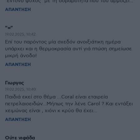
"έντονο ψύχος" με τη σοβαρότητα που του αρμόζει...
ΑΠΑΝΤΗΣΗ
"="
19.02.2025, 10:42
Επί του παρόντος μία σχεδόν ανοιξιάτικη ημέρα
υπάρχει και η θερμοκρασία αντί γιά πτώση σημείωσε
μικρή άνοδο!
ΑΠΑΝΤΗΣΗ
Γιωργος
19.02.2025, 10:40
Παιδιά εκεί στο θέμα …Coral είναι εταιρεία
πετρελαιοειδών…Μήπως την λένε Carol ? Και εντάξει
χειμώνας είναι , χιόνι κ κρύο θα έχει…
ΑΠΑΝΤΗΣΗ
Ούτε νιφάδα