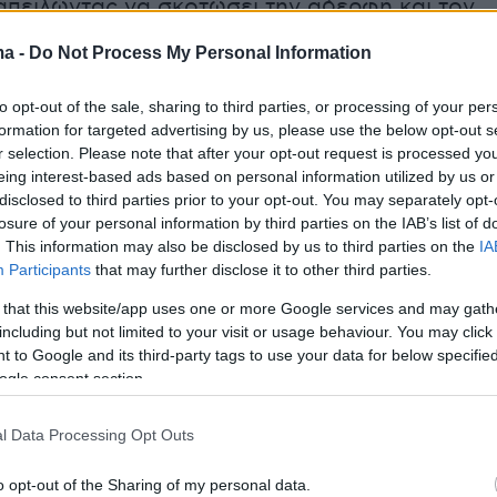
απειλώντας να σκοτώσει την αδερφή και τον
ma -
Do Not Process My Personal Information
to opt-out of the sale, sharing to third parties, or processing of your per
 κλήθηκε η Αστυνομία και ο άνδρας
formation for targeted advertising by us, please use the below opt-out s
r selection. Please note that after your opt-out request is processed y
με το σχετικό κατηγορητήριο να έχει
eing interest-based ads based on personal information utilized by us or
 σε βάρος του. Προανάκριση ενεργεί το Α.Τ.
disclosed to third parties prior to your opt-out. You may separately opt-
ενώ ο συλληφθείς θα οδηγηθεί στον
losure of your personal information by third parties on the IAB’s list of
. This information may also be disclosed by us to third parties on the
IA
α Πρωτοδικών
Αιτωλοακαρνανίας.
Participants
that may further disclose it to other third parties.
 that this website/app uses one or more Google services and may gath
ionews
including but not limited to your visit or usage behaviour. You may click 
 to Google and its third-party tags to use your data for below specifi
ήμερα:
ogle consent section.
l Data Processing Opt Outs
αφική καταδίωξη στην Κρήτη: Ενεπλάκη σε
λεψε αυτοκίνητο, προσπάθησε να διαφύγει και
o opt-out of the Sharing of my personal data.