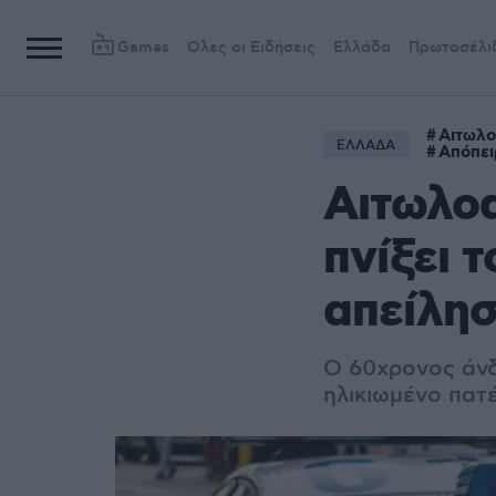
Games
Όλες οι Ειδήσεις
Ελλάδα
Πρωτοσέλι
Αιτωλ
ΕΛΛΑΔΑ
Απόπει
Αιτωλο
πνίξει τ
απείλησ
Ο 60χρονος άνδ
ηλικιωμένο πατ