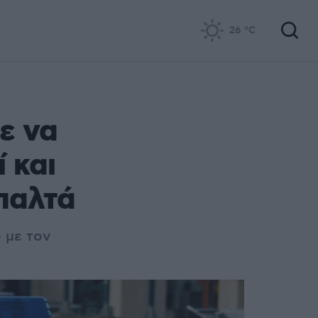
26
°C
ε να
ί και
παλτά
 με τον