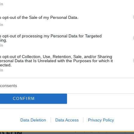
νά
In
o opt-out of the Sale of my Personal Data.
Χαμενεΐ μετά την επίθεση του Τελ Αβίβ: Το
In
πει να επιδείξει τη δύναμή του στο Ισραήλ
to opt-out of processing my Personal Data for Targeted
ing.
In
εσε σε στάση λεωφορείου κοντά στο Τελ
άχιστον 35 τραυματίες, οι 6 σοβαρά
o opt-out of Collection, Use, Retention, Sale, and/or Sharing
ersonal Data that Is Unrelated with the Purposes for which it
lected.
In
protothema.gr στο Google News
το
και μάθετε πρώτοι
εις
consents
Ειδήσεις
 τελευταίες
από την Ελλάδα και τον Κόσμο, τη
CONFIRM
Protothema.gr
μβαίνουν, στο
Data Deletion
Data Access
Privacy Policy
Ειδήσεις
Δημοφιλή
Σχολιασμέν
ΗΣΕΩΝ