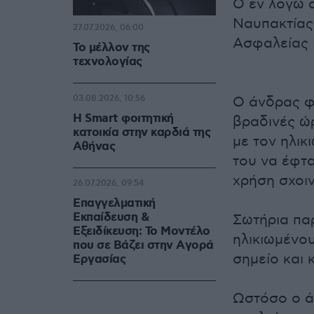
Ο εν λόγω 
Ναυπακτίας
27.07.2026, 06:00
Ασφαλείας 
Το μέλλον της
τεχνολογίας
03.08.2026, 10:56
Ο άνδρας φέ
Η Smart φοιτητική
βραδινές ώρ
κατοικία στην καρδιά της
με τον ηλικ
Αθήνας
του να έφτα
χρήση σχοιν
26.07.2026, 09:54
Επαγγελματική
Εκπαίδευση &
Σωτήρια πα
Εξειδίκευση: Το Mοντέλο
ηλικιωμένο
που σε Bάζει στην Aγορά
σημείο και 
Eργασίας
Ωστόσο ο ά