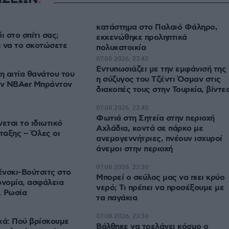
κατάστημα στο Παλαιό Φάληρο,
ι στο σπίτι σας;
εκκενώθηκε προληπτικά
ι να το σκοτώσετε
πολυκατοικία
07.08.2026, 23:43
Εντυπωσιάζει με την εμφάνισή της
 αιτία θανάτου του
η σύζυγος του Τζέντι Όσμαν στις
ν NBAer Μπράντον
διακοπές τους στην Τουρκία, βίντε
07.08.2026, 23:40
Φωτιά στη Σητεία στην περιοχή
ται το ιδιωτικό
Αχλάδια, κοντά σε πάρκο με
ταξης – Όλες οι
ανεμογεννήτριες, πνέουν ισχυροί
άνεμοι στην περιοχή
07.08.2026, 23:30
νσκι-Βούτσιτς στο
Μπορεί ο σκύλος μας να πιει κρύο
ονομία, ασφάλεια
νερό; Τι πρέπει να προσέξουμε με
. Ρωσία
τα παγάκια
07.08.2026, 23:30
κά: Πού βρίσκουμε
Βάλθηκε να τρελάνει κόσμο ο