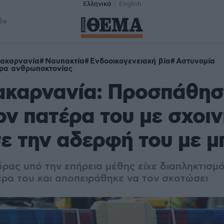
Ελληνικά
English
δα
οακαρνανία
Ναυπακτία
Ενδοοικογενειακή βία
Αστυνομία
ρα ανθρωποκτονίας
ακαρνανία: Προσπάθησ
ον πατέρα του με σχοιν
ε την αδερφή του με μ
ρας υπό την επήρεια μέθης είχε διαπληκτισμό
έρα του και αποπειράθηκε να τον σκοτώσει