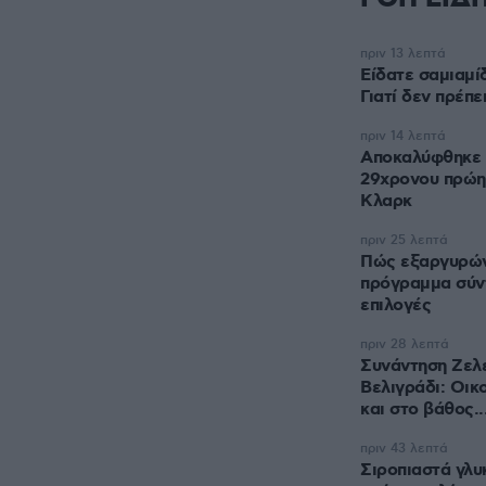
πριν 13 λεπτά
Είδατε σαμιαμίδ
Γιατί δεν πρέπε
πριν 14 λεπτά
Αποκαλύφθηκε η
29χρονου πρώη
Κλαρκ
πριν 25 λεπτά
Πώς εξαργυρώνε
πρόγραμμα σύν
επιλογές
πριν 28 λεπτά
Συνάντηση Ζελέ
Βελιγράδι: Οικ
και στο βάθος..
πριν 43 λεπτά
Σιροπιαστά γλυ