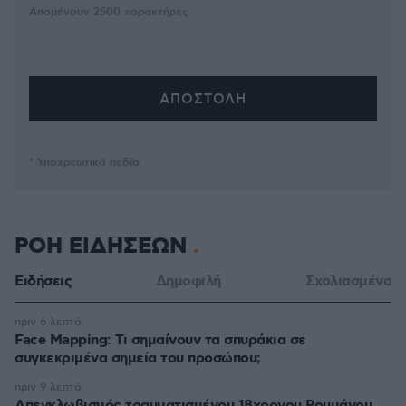
Απομένουν
2500
χαρακτήρες
* Υποχρεωτικά πεδία
ΡΟΗ ΕΙΔΗΣΕΩΝ
Ειδήσεις
Δημοφιλή
Σχολιασμένα
πριν 6 λεπτά
Face Mapping: Τι σημαίνουν τα σπυράκια σε
συγκεκριμένα σημεία του προσώπου;
πριν 9 λεπτά
Απεγκλωβισμός τραυματισμένου 18χρονου Ρουμάνου