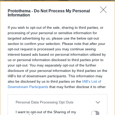
Protothema -
Do Not Process My Personal
Information
If you wish to opt-out of the sale, sharing to third parties, or
processing of your personal or sensitive information for
targeted advertising by us, please use the below opt-out
section to confirm your selection. Please note that after your
opt-out request is processed you may continue seeing
interest-based ads based on personal information utilized by
us or personal information disclosed to third parties prior to
your opt-out. You may separately opt-out of the further
disclosure of your personal information by third parties on the
IAB’s list of downstream participants. This information may
also be disclosed by us to third parties on the
IAB’s List of
Downstream Participants
that may further disclose it to other
third parties.
07.08.2026, 13:17
Please note that this website/app uses one or more Google
Ο οδηγός του φορτηγού περιγράφει πώς έγινε το
Personal Data Processing Opt Outs
services and may gather and store information including but
τροχαίο με τους νεκρούς μάνα και γιο στις Σέρρες,
not limited to your visit or usage behaviour. You may click to
I want to opt-out of the Sharing of my
η 43χρονη και ο 21χρονος πήγαιναν μαζί για