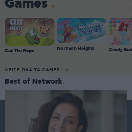
Games
Northern Heights
Candy Bub
Cut The Rope
ΔΕΙΤΕ ΟΛΑ ΤΑ GAMES
Best of Network