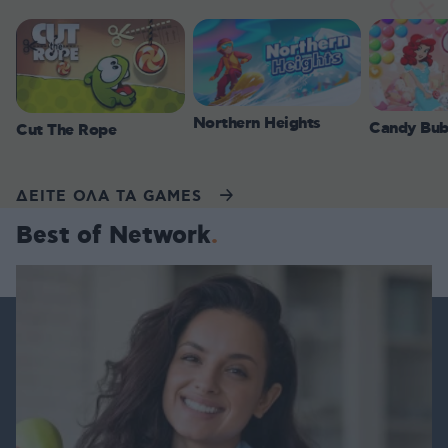
Northern Heights
Candy Bub
Cut The Rope
ΔΕΙΤΕ ΟΛΑ ΤΑ GAMES
Best of Network