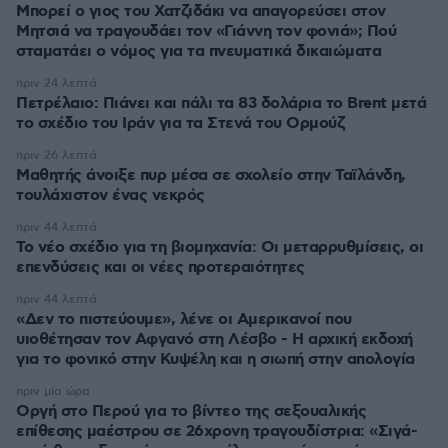
Μπορεί ο γιος του Χατζιδάκι να απαγορεύσει στον
Μητσιά να τραγουδάει τον «Γιάννη τον φονιά»; Πού
σταματάει ο νόμος για τα πνευματικά δικαιώματα
πριν 24 λεπτά
Πετρέλαιο: Πιάνει και πάλι τα 83 δολάρια το Brent μετά
το σχέδιο του Ιράν για τα Στενά του Ορμούζ
πριν 26 λεπτά
Μαθητής άνοιξε πυρ μέσα σε σχολείο στην Ταϊλάνδη,
τουλάχιστον ένας νεκρός
πριν 44 λεπτά
Το νέο σχέδιο για τη βιομηχανία: Οι μεταρρυθμίσεις, οι
επενδύσεις και οι νέες προτεραιότητες
πριν 44 λεπτά
«Δεν το πιστεύουμε», λένε οι Αμερικανοί που
υιοθέτησαν τον Αφγανό στη Λέσβο - Η αρχική εκδοχή
για το φονικό στην Κυψέλη και η σιωπή στην απολογία
πριν μία ώρα
Οργή στο Περού για το βίντεο της σεξουαλικής
επίθεσης μαέστρου σε 26χρονη τραγουδίστρια: «Σιγά-