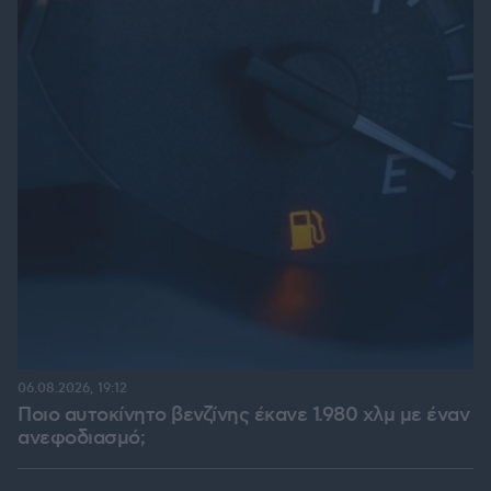
06.08.2026, 19:12
Ποιο αυτοκίνητο βενζίνης έκανε 1.980 χλμ με έναν
ανεφοδιασμό;