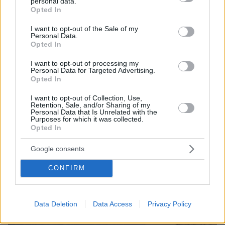
personal data.
grant or deny consent to Google and its third-party tags to
06.08.2026, 22:24
Opted In
use your data for below specified purposes in below Google
Χρίστος Κούγιας: Η προσωπική μου ζωή δεν
consent section.
μπορεί να είναι αντικείμενο φημών ή σεναρίων
I want to opt-out of the Sale of my
Personal Data.
που παρουσιάζονται ως πραγματικά γεγονότα
Opted In
I want to opt-out of processing my
Personal Data for Targeted Advertising.
Opted In
I want to opt-out of Collection, Use,
Retention, Sale, and/or Sharing of my
Personal Data that Is Unrelated with the
Purposes for which it was collected.
Opted In
Google consents
CONFIRM
Data Deletion
Data Access
Privacy Policy