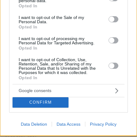
personal data.
grant or deny consent to Google and its third-party tags to
Opted In
use your data for below specified purposes in below Google
consent section.
I want to opt-out of the Sale of my
Personal Data.
Opted In
I want to opt-out of processing my
Personal Data for Targeted Advertising.
Opted In
I want to opt-out of Collection, Use,
Retention, Sale, and/or Sharing of my
Personal Data that Is Unrelated with the
Purposes for which it was collected.
Opted In
Google consents
CONFIRM
Data Deletion
Data Access
Privacy Policy