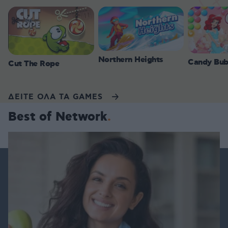
Northern Heights
Candy Bub
Cut The Rope
ΔΕΙΤΕ ΟΛΑ ΤΑ GAMES
Best of Network