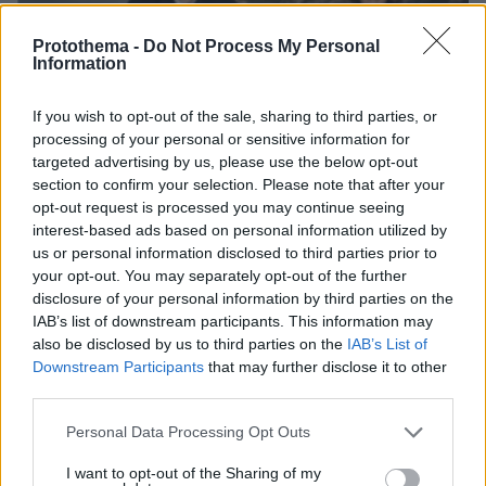
Protothema -
Do Not Process My Personal
Information
If you wish to opt-out of the sale, sharing to third parties, or
processing of your personal or sensitive information for
targeted advertising by us, please use the below opt-out
section to confirm your selection. Please note that after your
opt-out request is processed you may continue seeing
interest-based ads based on personal information utilized by
us or personal information disclosed to third parties prior to
your opt-out. You may separately opt-out of the further
disclosure of your personal information by third parties on the
IAB’s list of downstream participants. This information may
also be disclosed by us to third parties on the
IAB’s List of
Downstream Participants
that may further disclose it to other
06.08.2026, 04:44
third parties.
«Τα παιδιά έχουν μια μικρή ίωση»: Το τελευταίο
μήνυμα της μητέρας στον πρώην σύζυγό της πριν
Please note that this website/app uses one or more Google
Personal Data Processing Opt Outs
δολοφονήσει τα τέσσερα παιδιά τους
services and may gather and store information including but
not limited to your visit or usage behaviour. You may click to
I want to opt-out of the Sharing of my