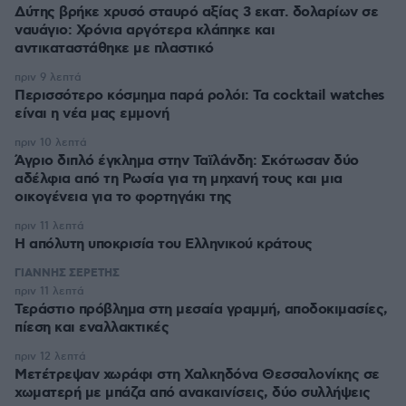
Δύτης βρήκε χρυσό σταυρό αξίας 3 εκατ. δολαρίων σε
ναυάγιο: Χρόνια αργότερα κλάπηκε και
αντικαταστάθηκε με πλαστικό
πριν 9 λεπτά
Περισσότερο κόσμημα παρά ρολόι: Τα cocktail watches
είναι η νέα μας εμμονή
πριν 10 λεπτά
Άγριο διπλό έγκλημα στην Ταϊλάνδη: Σκότωσαν δύο
αδέλφια από τη Ρωσία για τη μηχανή τους και μια
οικογένεια για το φορτηγάκι της
πριν 11 λεπτά
Η απόλυτη υποκρισία του Ελληνικού κράτους
ΓΙΑΝΝΗΣ ΣΕΡΕΤΗΣ
πριν 11 λεπτά
Τεράστιο πρόβλημα στη μεσαία γραμμή, αποδοκιμασίες,
πίεση και εναλλακτικές
πριν 12 λεπτά
Μετέτρεψαν χωράφι στη Χαλκηδόνα Θεσσαλονίκης σε
χωματερή με μπάζα από ανακαινίσεις, δύο συλλήψεις