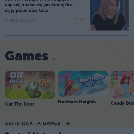
νομικές συνέπειες για όσους δεν
εξηγήσουν όσα λένε
179
10.08.2026, 08:45
Games
Northern Heights
Candy Bub
Cut The Rope
ΔΕΙΤΕ ΟΛΑ ΤΑ GAMES