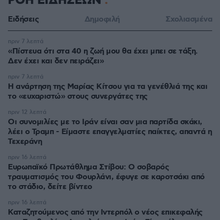
ΡΟΗ ΕΙΔΗΣΕΩΝ
Ειδήσεις
Δημοφιλή
Σχολιασμένα
πριν 7 λεπτά
«Πίστευα ότι στα 40 η ζωή μου θα έχει μπει σε τάξη.
Δεν έχει και δεν πειράζει»
πριν 7 λεπτά
Η ανάρτηση της Μαρίας Κίτσου για τα γενέθλιά της και
το «ευχαριστώ» στους συνεργάτες της
πριν 12 λεπτά
Οι συνομιλίες με το Ιράν είναι σαν μια παρτίδα σκάκι,
λέει ο Τραμπ - Είμαστε επαγγελματίες παίκτες, απαντά η
Τεχεράνη
πριν 16 λεπτά
Ευρωπαϊκό Πρωτάθλημα Στίβου: Ο σοβαρός
τραυματισμός του Φουρλάνι, έφυγε σε καροτσάκι από
το στάδιο, δείτε βίντεο
πριν 16 λεπτά
Καταζητούμενος από την Ιντερπόλ ο νέος επικεφαλής