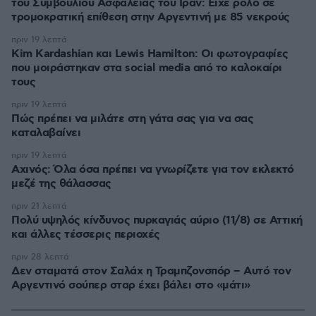
του Συμβουλίου Ασφαλείας του Ιράν: Είχε ρόλο σε
τρομοκρατική επίθεση στην Αργεντινή με 85 νεκρούς
πριν 19 λεπτά
Kim Kardashian και Lewis Hamilton: Οι φωτογραφίες
που μοιράστηκαν στα social media από το καλοκαίρι
τους
πριν 19 λεπτά
Πώς πρέπει να μιλάτε στη γάτα σας για να σας
καταλαβαίνει
πριν 19 λεπτά
Αχινός: Όλα όσα πρέπει να γνωρίζετε για τον εκλεκτό
μεζέ της θάλασσας
πριν 21 λεπτά
Πολύ υψηλός κίνδυνος πυρκαγιάς αύριο (11/8) σε Αττική
και άλλες τέσσερις περιοχές
πριν 28 λεπτά
Δεν σταματά στον Σαλάχ η Τραμπζονσπόρ – Αυτό τον
Αργεντινό σούπερ σταρ έχει βάλει στο «μάτι»