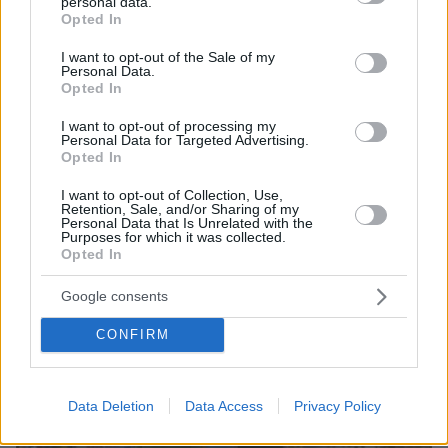
personal data.
grant or deny consent to Google and its third-party tags to
Opted In
use your data for below specified purposes in below Google
consent section.
I want to opt-out of the Sale of my
Personal Data.
Opted In
πριν 40 λεπτά
I want to opt-out of processing my
Personal Data for Targeted Advertising.
Ευρωπαϊκό Πρωτάθλημα Στίβου: Στον τελικό του
Opted In
μήκους ο Τεντόγλου με 8.26μ, δείτε βίντεο
I want to opt-out of Collection, Use,
Retention, Sale, and/or Sharing of my
Personal Data that Is Unrelated with the
Purposes for which it was collected.
Opted In
Google consents
CONFIRM
Data Deletion
Data Access
Privacy Policy