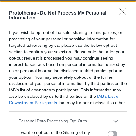
ΔΕΙΤΕ ΟΛΕΣ ΤΙΣ ΕΙΔΗΣΕΙΣ
Protothema -
Do Not Process My Personal
Information
ΤΑ ΠΙΟ ΔΗΜΟΦΙΛΗ
If you wish to opt-out of the sale, sharing to third parties, or
processing of your personal or sensitive information for
targeted advertising by us, please use the below opt-out
section to confirm your selection. Please note that after your
opt-out request is processed you may continue seeing
interest-based ads based on personal information utilized by
us or personal information disclosed to third parties prior to
your opt-out. You may separately opt-out of the further
disclosure of your personal information by third parties on the
IAB’s list of downstream participants. This information may
also be disclosed by us to third parties on the
IAB’s List of
Downstream Participants
that may further disclose it to other
third parties.
Please note that this website/app uses one or more Google
Personal Data Processing Opt Outs
services and may gather and store information including but
not limited to your visit or usage behaviour. You may click to
I want to opt-out of the Sharing of my