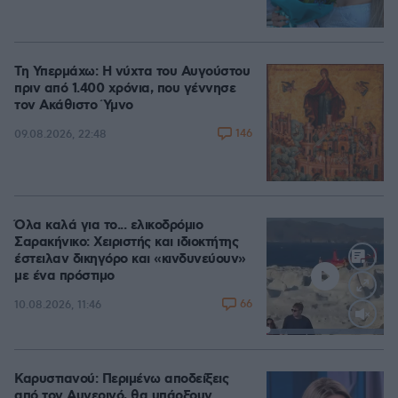
Τη Υπερμάχω: Η νύχτα του Αυγούστου
πριν από 1.400 χρόνια, που γέννησε
τον Ακάθιστο Ύμνο
146
09.08.2026, 22:48
Όλα καλά για το... ελικοδρόμιο
Σαρακήνικο: Χειριστής και ιδιοκτήτης
έστειλαν δικηγόρο και «κινδυνεύουν»
με ένα πρόστιμο
66
10.08.2026, 11:46
Loaded
:
100.00%
Καρυστιανού: Περιμένω αποδείξεις
από τον Αυγερινό, θα υπάρξουν