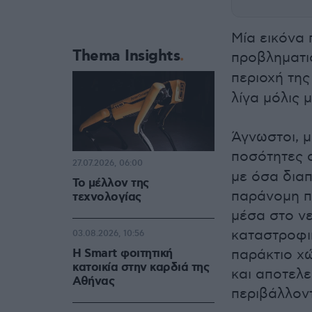
Μία εικόνα 
Thema Insights
προβληματι
περιοχή τη
λίγα μόλις 
Άγνωστοι, 
ποσότητες
27.07.2026, 06:00
με όσα δια
Το μέλλον της
παράνομη π
τεχνολογίας
μέσα στο νε
καταστροφι
03.08.2026, 10:56
Η Smart φοιτητική
παράκτιο χ
κατοικία στην καρδιά της
και αποτελε
Αθήνας
περιβάλλον