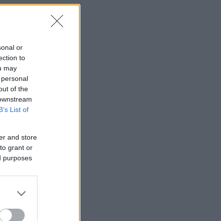
sonal or
ection to
ou may
 personal
out of the
 downstream
B’s List of
er and store
to grant or
ed purposes