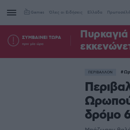
Games
Όλες οι Ειδήσεις
Ελλάδα
Πρωτοσέλι
Πυρκαγιά 
ΣΥΜΒΑΙΝΕΙ ΤΩΡΑ
εκκενώνετ
πριν μία ώρα
Ωρ
ΠΕΡΙΒΑΛΛΟΝ
Περιβαλ
Ωρωπού:
δρόμο 