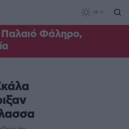
28
°C
ο Παλαιό Φάληρο,
ία
Σκάλα
οιξαν
άλασσα