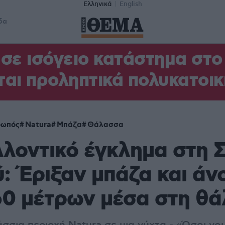
Ελληνικά
English
δα
σε ισόγειο κατάστημα στ
αι προληπτικά πολυκατοικ
ωπός
Natura
Μπάζα
Θάλασσα
λοντικό έγκλημα στη 
 Έριξαν μπάζα και άν
60 μέτρων μέσα στη θ