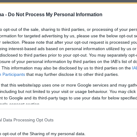
ma -
Do Not Process My Personal Information
to opt-out of the sale, sharing to third parties, or processing of your per
formation for targeted advertising by us, please use the below opt-out s
r selection. Please note that after your opt-out request is processed y
eing interest-based ads based on personal information utilized by us or
disclosed to third parties prior to your opt-out. You may separately opt-
losure of your personal information by third parties on the IAB’s list of
. This information may also be disclosed by us to third parties on the
IA
Participants
that may further disclose it to other third parties.
 that this website/app uses one or more Google services and may gath
including but not limited to your visit or usage behaviour. You may click 
 to Google and its third-party tags to use your data for below specifi
ogle consent section.
l Data Processing Opt Outs
τικό κινητοποίησε άμεσα τον Δήμο Ωρωπού. Ο
o opt-out of the Sharing of my personal data.
ιώργος Γιασημάκης, μόλις ενημερώθηκε,