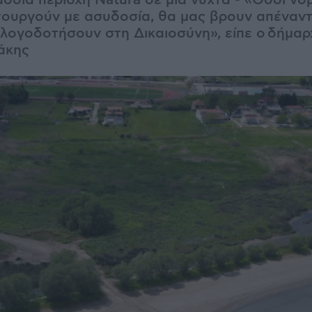
σια περιοχή Natura σε μια νύχτα - «Όσοι νομ
τουργούν με ασυδοσία, θα μας βρουν απέναντί
 λογοδοτήσουν στη Δικαιοσύνη», είπε ο δήμ
άκης