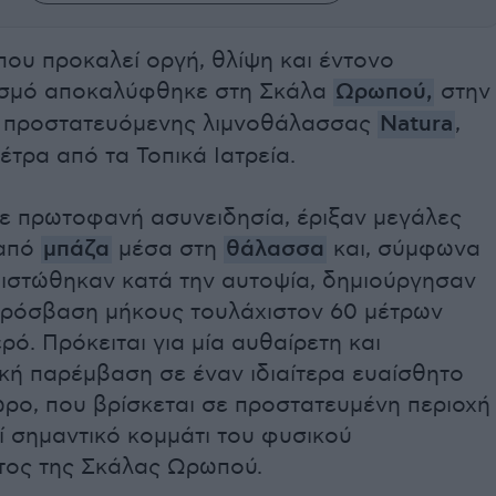
που προκαλεί οργή, θλίψη και έντονο
σμό αποκαλύφθηκε στη Σκάλα
Ωρωπού,
στην
ς προστατευόμενης λιμνοθάλασσας
Natura
,
μέτρα από τα Τοπικά Ιατρεία.
με πρωτοφανή ασυνειδησία, έριξαν μεγάλες
 από
μπάζα
μέσα στη
θάλασσα
και, σύμφωνα
πιστώθηκαν κατά την αυτοψία, δημιούργησαν
ρόσβαση μήκους τουλάχιστον 60 μέτρων
ρό. Πρόκειται για μία αυθαίρετη και
κή παρέμβαση σε έναν ιδιαίτερα ευαίσθητο
ώρο, που βρίσκεται σε προστατευμένη περιοχή
ί σημαντικό κομμάτι του φυσικού
τος της Σκάλας Ωρωπού.