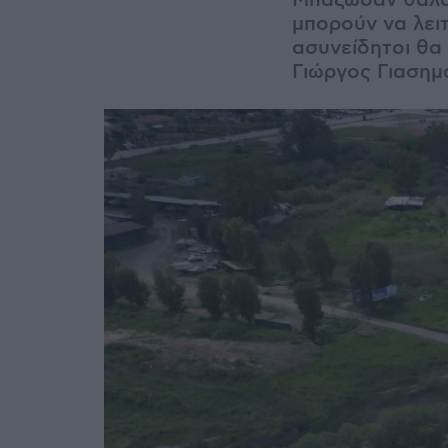
Μπάζωσαν θαλάσ
μπορούν να λει
ασυνείδητοι θα
Γιώργος Γιασημ