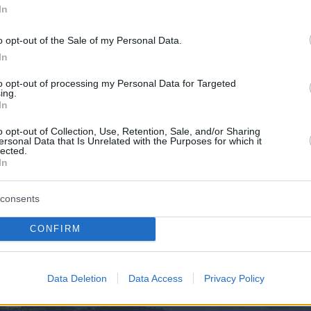
In
σημείο, πραγματοποίησε αυτοψία και
από κοντά το μέγεθος της παρέμβασης. Αμέσω
o opt-out of the Sale of my Personal Data.
ρησε στις προβλεπόμενες νομικές ενέργειες,
In
ας μηνύσεις κατά παντός υπευθύνου στο
to opt-out of processing my Personal Data for Targeted
ο Ωρωπού και στο Αστυνομικό Τμήμα Ωρωπού.
ing.
In
o opt-out of Collection, Use, Retention, Sale, and/or Sharing
ersonal Data that Is Unrelated with the Purposes for which it
lected.
In
ιες αρχές παραδόθηκε και φωτογραφικό υλικό
είο, ενώ ο φάκελος της υπόθεσης
consents
ε και στην Κτηματική Υπηρεσία, λόγω
ς, ώστε να κινηθούν άμεσα οι διαδικασίες
CONFIRM
πει ο νόμος.
Data Deletion
Data Access
Privacy Policy