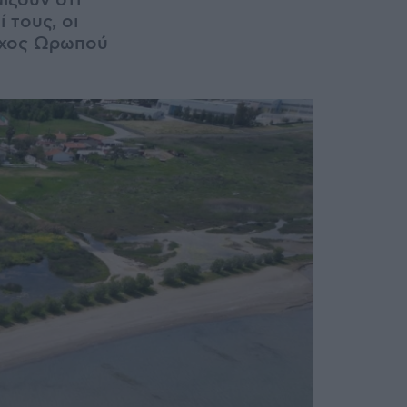
ίζουν ότι
 τους, οι
αρχος Ωρωπού