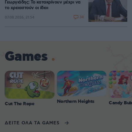
Γεωργιάδης: Το κατακρίνουν μέχρι να
το χρειαστούν οι ίδιοι
34
07.08.2026, 21:54
Games
Northern Heights
Candy Bub
Cut The Rope
ΔΕΙΤΕ ΟΛΑ ΤΑ GAMES