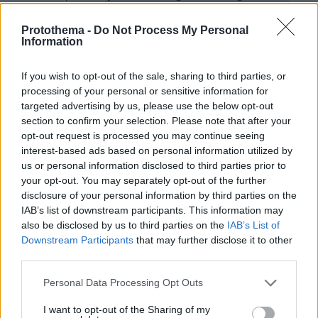
και μάθετε πρώτοι όλες τις ειδήσεις
Protothema -
Do Not Process My Personal
Information
Ειδήσεις
Δείτε όλες τις τελευταίες
από την Ελλάδα
και τον Κόσμο, τη στιγμή που συμβαίνουν, στο
Protothema.gr
If you wish to opt-out of the sale, sharing to third parties, or
processing of your personal or sensitive information for
targeted advertising by us, please use the below opt-out
Σχετικά Άρθρα
section to confirm your selection. Please note that after your
opt-out request is processed you may continue seeing
interest-based ads based on personal information utilized by
us or personal information disclosed to third parties prior to
your opt-out. You may separately opt-out of the further
disclosure of your personal information by third parties on the
IAB’s list of downstream participants. This information may
also be disclosed by us to third parties on the
IAB’s List of
Downstream Participants
that may further disclose it to other
third parties.
Please note that this website/app uses one or more Google
Personal Data Processing Opt Outs
services and may gather and store information including but
not limited to your visit or usage behaviour. You may click to
I want to opt-out of the Sharing of my