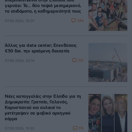
υπερπολύτεκνοι στην Ελλάδα που
γερνάει: Τα... δύο ταψιά μεσημεριανό,
τα επιδόματα, η καθημερινότητά τους
586
07.08.2026, 15:59
Άλλος για data center; Επενδύσεις
€50 δισ. την ερχόμενη δεκαετία
351
07.08.2026, 20:16
Νέες καταγγελίες στην Ελπίδα για τη
Δημοκρατία: Γρατσία, Γαλανός,
Καρυστιανού και αυλικοί το
μετέτρεψαν σε φοβικό αρχηγικό
κόμμα
116
07.08.2026, 19:33