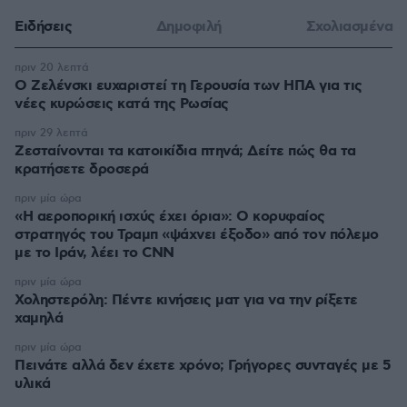
Ειδήσεις
Δημοφιλή
Σχολιασμένα
πριν 20 λεπτά
Ο Ζελένσκι ευχαριστεί τη Γερουσία των ΗΠΑ για τις
νέες κυρώσεις κατά της Ρωσίας
πριν 29 λεπτά
Ζεσταίνονται τα κατοικίδια πτηνά; Δείτε πώς θα τα
κρατήσετε δροσερά
πριν μία ώρα
«Η αεροπορική ισχύς έχει όρια»: Ο κορυφαίος
στρατηγός του Τραμπ «ψάχνει έξοδο» από τον πόλεμο
με το Ιράν, λέει το CNN
πριν μία ώρα
Χοληστερόλη: Πέντε κινήσεις ματ για να την ρίξετε
χαμηλά
πριν μία ώρα
Πεινάτε αλλά δεν έχετε χρόνο; Γρήγορες συνταγές με 5
υλικά