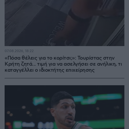
07.08.2026, 18:22
«Πόσα θέλεις για το κορίτσι;»: Τουρίστας στην
Κρήτη ζητά... τιμή για να ασελγήσει σε ανήλικη, τι
καταγγέλλει ο ιδιοκτήτης επιχείρησης