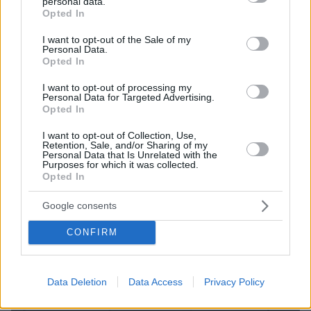
personal data.
grant or deny consent to Google and its third-party tags to
Opted In
use your data for below specified purposes in below Google
consent section.
I want to opt-out of the Sale of my
Personal Data.
Opted In
I want to opt-out of processing my
Personal Data for Targeted Advertising.
Opted In
19.09.2016, 19:06
Τράπεζα Αττικής: Δάνεια 77,6 εκατ. € στον Καλογρίτσα τους
I want to opt-out of Collection, Use,
Retention, Sale, and/or Sharing of my
τελευταίους 20 μήνες
Personal Data that Is Unrelated with the
Purposes for which it was collected.
Opted In
Google consents
CONFIRM
Data Deletion
Data Access
Privacy Policy