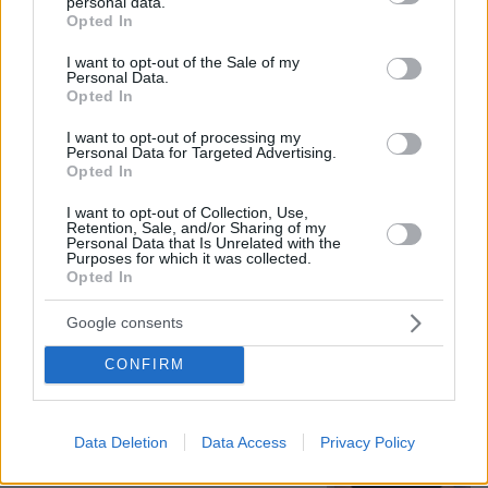
personal data.
grant or deny consent to Google and its third-party tags to
ανοιχτό στο κόκκινο χαλί
Opted In
use your data for below specified purposes in below Google
79
10.08.2026, 07:31
consent section.
I want to opt-out of the Sale of my
Personal Data.
Opted In
I want to opt-out of processing my
Personal Data for Targeted Advertising.
Τη Υπερμάχω: Η νύχτα του Αυγούστου
Opted In
πριν από 1.400 χρόνια, που γέννησε
τον Ακάθιστο Ύμνο
I want to opt-out of Collection, Use,
Retention, Sale, and/or Sharing of my
131
09.08.2026, 22:48
Personal Data that Is Unrelated with the
Purposes for which it was collected.
Opted In
Google consents
Καρυστιανού: Περιμένω αποδείξεις
CONFIRM
από τον Αυγερινό, θα υπάρξουν
νομικές συνέπειες για όσους δεν
εξηγήσουν όσα λένε
Data Deletion
Data Access
Privacy Policy
143
10.08.2026, 08:45