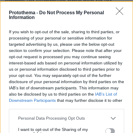
«άριστο γιατρό»
Protothema -
Do Not Process My Personal
Information
The New Yorker: Είναι το μέλλον
«Made in China»; Η αντεπίθεση της
If you wish to opt-out of the sale, sharing to third parties, or
Κίνας απειλεί την κυριαρχία των ΗΠΑ
processing of your personal or sensitive information for
από την ΑΙ και τα αυτοκίνητα έως τη
targeted advertising by us, please use the below opt-out
μάχη κατά του καρκίνου
section to confirm your selection. Please note that after your
44
10.08.2026, 10:10
opt-out request is processed you may continue seeing
interest-based ads based on personal information utilized by
us or personal information disclosed to third parties prior to
«Δεν ήταν κοντά στο παιδί και πριν
your opt-out. You may separately opt-out of the further
έναν μήνα το είχε αφήσει ξανά μόνο»
disclosure of your personal information by third parties on the
λέει ο ιδιοκτήτης του beach bar για
IAB’s list of downstream participants. This information may
τον πατέρα του 4χρονου στην Πάρο
also be disclosed by us to third parties on the
IAB’s List of
Downstream Participants
that may further disclose it to other
10
πριν μία ώρα
third parties.
Please note that this website/app uses one or more Google
Personal Data Processing Opt Outs
services and may gather and store information including but
Η 29χρονη με το χιτζάμπ που έκανε τη
not limited to your visit or usage behaviour. You may click to
I want to opt-out of the Sharing of my
Zendaya να μείνει με το στόμα