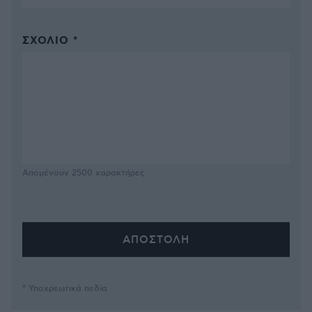
ΣΧΌΛΙΟ *
Απομένουν
2500
χαρακτήρες
* Υποχρεωτικά πεδία