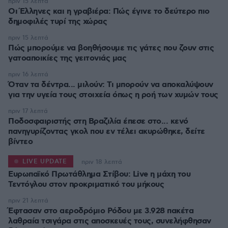
πριν 15 λεπτά
Οι Έλληνες και η γραβιέρα: Πώς έγινε το δεύτερο πιο
δημοφιλές τυρί της χώρας
πριν 15 λεπτά
Πώς μπορούμε να βοηθήσουμε τις γάτες που ζουν στις
γατοαποικίες της γειτονιάς μας
πριν 16 λεπτά
Όταν τα δέντρα... μιλούν: Τι μπορούν να αποκαλύψουν
για την υγεία τους στοιχεία όπως η ροή των χυμών τους
πριν 17 λεπτά
Ποδοσφαιριστής στη Βραζιλία έπεσε στο... κενό
πανηγυρίζοντας γκολ που εν τέλει ακυρώθηκε, δείτε
βίντεο
LIVE UPDATE
πριν 18 λεπτά
Ευρωπαϊκό Πρωτάθλημα Στίβου: Live η μάχη του
Τεντόγλου στον προκριματικό του μήκους
πριν 21 λεπτά
Έφτασαν στο αεροδρόμιο Ρόδου με 3.928 πακέτα
λαθραία τσιγάρα στις αποσκευές τους, συνελήφθησαν