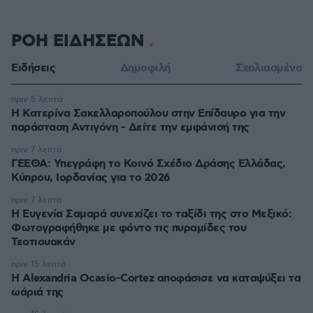
ΡΟΗ ΕΙΔΗΣΕΩΝ
Ειδήσεις
Δημοφιλή
Σχολιασμένα
πριν 5 λεπτά
Η Κατερίνα Σακελλαροπούλου στην Επίδαυρο για την
παράσταση Αντιγόνη - Δείτε την εμφάνισή της
πριν 7 λεπτά
ΓΕΕΘΑ: Υπεγράφη το Κοινό Σχέδιο Δράσης Ελλάδας,
Κύπρου, Ιορδανίας για το 2026
πριν 7 λεπτά
Η Ευγενία Σαμαρά συνεχίζει το ταξίδι της στο Μεξικό:
Φωτογραφήθηκε με φόντο τις πυραμίδες του
Τεοτιουακάν
πριν 15 λεπτά
Η Alexandria Ocasio-Cortez αποφάσισε να καταψύξει τα
ωάριά της