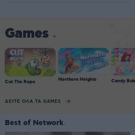
Games
Northern Heights
Candy Bub
Cut The Rope
ΔΕΙΤΕ ΟΛΑ ΤΑ GAMES
Best of Network