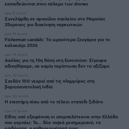
εκπαιδεύονται στον πόλεμο των drones
πριν 8 λεπτά
Συνελήφθη σε προαύλιο σχολείου στο Μαρούσι
35χρονος για διακίνηση ναρκωτικών
πριν 19 λεπτά
Fisherman sandals: Tα ωραιότερα ζευγάρια για το
καλοκαίρι 2026
πριν 19 λεπτά
Ακύλας για τη 10η θέση στη Eurovision: Σίγουρα
αδικηθήκαμε, σε καμία περίπτωση δεν το αξίζαμε
πριν 20 λεπτά
Σχεδόν 100 νεκροί από τις πλημμύρες στη
βορειοανατολική Ινδία
πριν 20 λεπτά
Η επιστήμη πίσω από το τέλειο χταπόδι ξιδάτο
πριν 21 λεπτά
Είδος υπό εξαφάνιση οι υπερπολύτεκνοι στην Ελλάδα
που γερνάει: Τα... δύο ταψιά μεσημεριανό, τα
επιδόματα, η καθημερινότητά τους