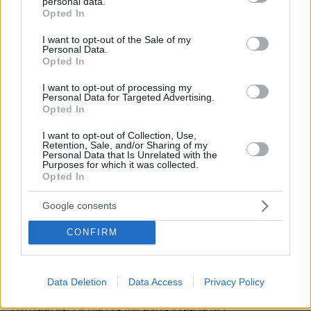
personal data.
grant or deny consent to Google and its third-party tags to
Opted In
use your data for below specified purposes in below Google
consent section.
I want to opt-out of the Sale of my
Απομένουν
2500
χαρακτήρες
Personal Data.
Opted In
I want to opt-out of processing my
Personal Data for Targeted Advertising.
Opted In
I want to opt-out of Collection, Use,
Retention, Sale, and/or Sharing of my
Personal Data that Is Unrelated with the
* Υποχρεωτικά πεδία
Purposes for which it was collected.
Opted In
Google consents
ΡΟΗ ΕΙΔΗΣΕΩΝ
CONFIRM
Ειδήσεις
Δημοφιλή
Σχολιασμένα
πριν 8 λεπτά
Data Deletion
Data Access
Privacy Policy
Από το «φυτώριο» της Ουκρανίας στα καρτέλ της
Κολομβίας: Αντάρτες και μέλη συμμοριών