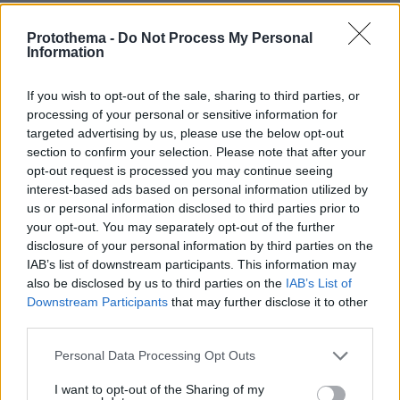
ΠΡΟΣΘΗΚΗ ΣΧΟΛΙΟΥ
Protothema -
Do Not Process My Personal
Information
ΌΝΟΜΑ *
If you wish to opt-out of the sale, sharing to third parties, or
processing of your personal or sensitive information for
targeted advertising by us, please use the below opt-out
section to confirm your selection. Please note that after your
opt-out request is processed you may continue seeing
EMAIL
interest-based ads based on personal information utilized by
us or personal information disclosed to third parties prior to
your opt-out. You may separately opt-out of the further
disclosure of your personal information by third parties on the
IAB’s list of downstream participants. This information may
also be disclosed by us to third parties on the
IAB’s List of
ΣΧΌΛΙΟ *
Downstream Participants
that may further disclose it to other
third parties.
Please note that this website/app uses one or more Google
Personal Data Processing Opt Outs
services and may gather and store information including but
not limited to your visit or usage behaviour. You may click to
I want to opt-out of the Sharing of my