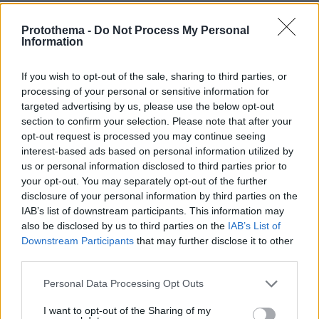
Όλα αυτά θα τα δούμε να έχουν την
Protothema -
Do Not Process My Personal
Information
αντανάκλασή τους στις τιμές. Σε ό,τι αφορά τη
συνθήκη εφοδιασμού, είναι δεδομένο ότι η
If you wish to opt-out of the sale, sharing to third parties, or
Ασία έχει πληγεί περισσότερο από την Ευρώπη
processing of your personal or sensitive information for
και η Ευρώπη έχει πληγεί περισσότερο από την
targeted advertising by us, please use the below opt-out
Αμερική. Αλλά από εκεί και πέρα οι τιμές έχουν
section to confirm your selection. Please note that after your
παγκόσμιο χαρακτήρα. Συνεπώς, σε παγκόσμια
opt-out request is processed you may continue seeing
interest-based ads based on personal information utilized by
βάση αντιμετωπίζουμε το πρόβλημα. Το 20%
us or personal information disclosed to third parties prior to
του φυσικού αερίου και του πετρελαίου
your opt-out. You may separately opt-out of the further
περνάει από τα Στενά και πάρα πολλές άλλες
disclosure of your personal information by third parties on the
περιπτώσεις. Το πρόβλημα είναι μεγάλο.
IAB’s list of downstream participants. This information may
also be disclosed by us to third parties on the
IAB’s List of
Downstream Participants
that may further disclose it to other
Αλλά από εκεί και πέρα ξέρουμε σαν Ευρώπη
third parties.
ότι πρέπει να κάνουμε πάρα πολλά για να
Please note that this website/app uses one or more Google
οργανώσουμε καλύτερα «τα του οίκου μας».
Personal Data Processing Opt Outs
services and may gather and store information including but
Ένα κομμάτι έχει να κάνει με τις δικές μας
not limited to your visit or usage behaviour. You may click to
I want to opt-out of the Sharing of my