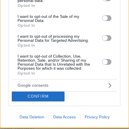
personal data.
ευρωπαϊκού τύπου μεταρρυθμίσεις για τις
grant or deny consent to Google and its third-party tags to
Opted In
οποίες συζητάμε στα Ευρωπαϊκά Συμβούλια.
use your data for below specified purposes in below Google
consent section.
Ένα κομμάτι έχει να κάνει με τις επενδύσεις
I want to opt-out of the Sale of my
Personal Data.
στην ενέργεια. Είναι απολύτως απαραίτητες για
Opted In
να φτάσουμε εκεί που η Ευρώπη μπορεί και
I want to opt-out of processing my
προφανώς και κάθε εθνική οικονομία
Personal Data for Targeted Advertising.
Opted In
συμπεριλαμβανομένης και της δικής μας.
I want to opt-out of Collection, Use,
Retention, Sale, and/or Sharing of my
Για το ιδιωτικό χρέος και το πολυνομοσχέδιο
Personal Data that Is Unrelated with the
που είναι σε διαβούλευση
Purposes for which it was collected.
Opted In
Πάω ένα βήμα πίσω γιατί ακόμη το νομοσχέδιο
Google consents
βρίσκεται στη διαβούλευση και θα
CONFIRM
συζητήσουμε τις τελικές παραμέτρους όταν
αυτό κατατεθεί. Θέλω να σταθώ λίγο στο
ιδιωτικό χρέος γιατί για μένα είναι πολύ
Data Deletion
Data Access
Privacy Policy
σημαντικό. Δεν πιστεύω ότι η πολιτική ασκείται
αφ' υψηλού.