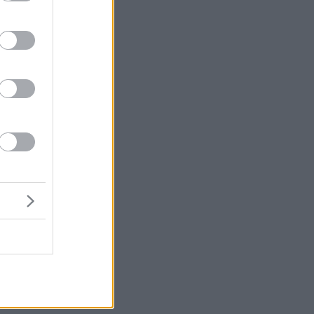
ε
ια
.
ός