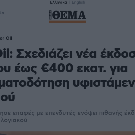
Ελληνικά
English
δα
or Oil
il: Σχεδιάζει νέα έκδο
υ έως €400 εκατ. για
ματοδότηση υφιστάμε
μού
ίνησε επαφές με επενδυτές ενόψει πιθανής έκ
ολογιακού