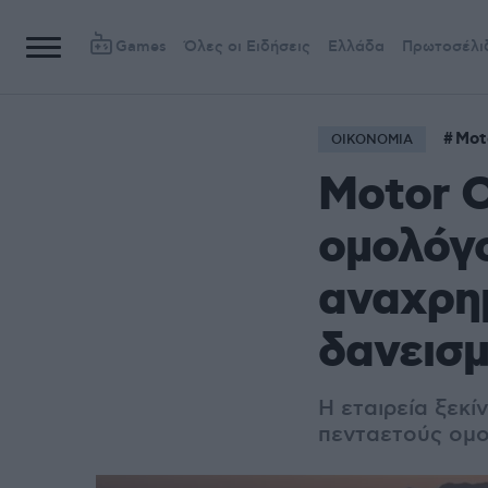
Games
Όλες οι Ειδήσεις
Ελλάδα
Πρωτοσέλι
Mot
ΟΙΚΟΝΟΜΙΑ
Motor O
ομολόγο
αναχρη
δανεισ
Η εταιρεία ξεκ
πενταετούς ομ