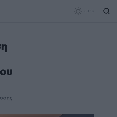
30
°C
ση
νου
δοσης