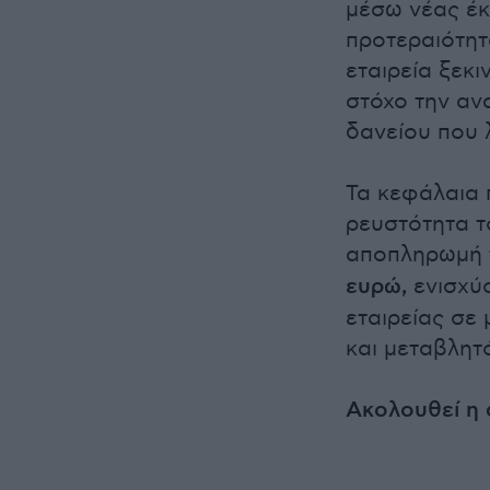
μέσω νέας έ
προτεραιότητ
εταιρεία ξεκι
στόχο την α
δανείου που λ
Τα κεφάλαια 
ρευστότητα τ
αποπληρωμή 
ευρώ,
ενισχύο
εταιρείας σε
και μεταβλητό
Ακολουθεί η 