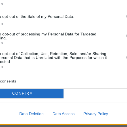
ια την αποπληρωμή του συνόλου των
In
 ομολογιών ύψους 400 εκατομμυρίων ευρώ μ
o opt-out of the Sale of my Personal Data.
5% και λήξη το 2026 (οι «Υφιστάμενες
In
 συμπεριλαμβανομένης της καταβολής των
to opt-out of processing my Personal Data for Targeted
ν και μη καταβληθέντων τόκων, καθώς και γ
ing.
μή των προμηθειών και εξόδων της Έκδοσης
In
o opt-out of Collection, Use, Retention, Sale, and/or Sharing
ersonal Data that Is Unrelated with the Purposes for which it
lected.
 θα διατεθούν σε υπεράκτιες συναλλαγές εκτ
In
ιτειών σύμφωνα με τον Regulation S βάσει
consents
ρί Κινητών Αξιών των Η.Π.Α. του 1933, όπως
κε. Ηλεκτρονική Netroadshow παρουσίαση θα
CONFIRM
μη.
ακοίνωση δεν αποτελεί ειδοποίηση
Data Deletion
Data Access
Privacy Policy
 των Υφιστάμενων Ομολογιών. Τυχόν