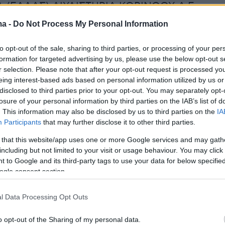
 (ΕΛΛΑΣ) ΔΙΥΛΙΣΤΗΡΙΑ ΚΟΡΙΝΘΟΥ Α.Ε.
GA) (η «Εταιρεία») ανακοινώνει ότι έχει
ma -
Do Not Process My Personal Information
ιρά συναντήσεων με επενδυτές με έναρξη στις
to opt-out of the sale, sharing to third parties, or processing of your per
formation for targeted advertising by us, please use the below opt-out s
r selection. Please note that after your opt-out request is processed y
ύλαξη των συνθηκών της αγοράς, θα
eing interest-based ads based on personal information utilized by us or
η διάθεση ομολογιών υψηλής εξοφλητικής
disclosed to third parties prior to your opt-out. You may separately opt-
losure of your personal information by third parties on the IAB’s list of
ας, χωρίς εξασφαλίσεις, με πενταετή διάρκεια
. This information may also be disclosed by us to third parties on the
IA
Ομολογίες») συνολικής ονομαστικής αξίας έως
Participants
that may further disclose it to other third parties.
ρια ευρώ (η «Έκδοση»). Δεν παρέχεται καμία
 that this website/app uses one or more Google services and may gath
ότι η Έκδοση θα πραγματοποιηθεί ή, εφόσον
including but not limited to your visit or usage behaviour. You may click 
θεί, ως προς τους τελικούς όρους, το μέγεθο
 to Google and its third-party tags to use your data for below specifi
ogle consent section.
ρωσή της.
l Data Processing Opt Outs
ροτίθεται να χρησιμοποιήσει τα κεφάλαια που 
ό την Έκδοση, μαζί με υφιστάμενα ταμειακά
o opt-out of the Sharing of my personal data.