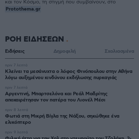
και τον Κόσμο, τη στιγμή που συμβαίνουν, στο
Protothema.gr
ΡΟΗ ΕΙΔΗΣΕΩΝ
Ειδήσεις
Δημοφιλή
Σχολιασμένα
πριν 7 λεπτά
Κλείνει τα μεσάνυχτα ο λόφος Φινόπουλου στην Αθήνα
λόγω αυξημένου κινδύνου εκδήλωσης πυρκαγιάς
πριν 7 λεπτά
Αργεντινή, Μπαρτσελόνα και Ρεάλ Μαδρίτης
αποχαιρέτησαν τον πατέρα του Λιονέλ Μέσι
πριν 8 λεπτά
Φωτιά στη Μικρή Βίγλα της Νάξου, σηκώθηκε ένα
ελικόπτερο
πριν 9 λεπτά
Φιλική ήττα για την Χαλ στο ντεμπούτο του Τζολάκη, 2-