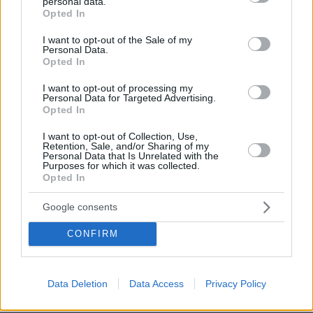
personal data.
grant or deny consent to Google and its third-party tags to
Θρήνος για τον Μέσι: Πέθανε στα 68 του χρόνια ο
Opted In
use your data for below specified purposes in below Google
πατέρας του, Χόρχε - Υπήρξε ο μέντορας και
consent section.
ατζέντης του μέχρι την τελευταία στιγμή
I want to opt-out of the Sale of my
Personal Data.
Opted In
Συνέντευξη ποταμός του Χάντερ
I want to opt-out of processing my
Μπάιντεν: Ο πατέρας μου έχει
Personal Data for Targeted Advertising.
μεταστάσεις στα οστά - Έπινα 4 λίτρα
Opted In
βότκα τη μέρα, κάπνιζα κρακ κάθε 15
λεπτά
I want to opt-out of Collection, Use,
Retention, Sale, and/or Sharing of my
Personal Data that Is Unrelated with the
32
08.08.2026, 14:25
Purposes for which it was collected.
Opted In
Τι έγραφαν οι ξένοι ανταποκριτές σε
Google consents
τηλεγραφήματά τους από τη Μικρά
Ασία το 1921
CONFIRM
99
08.08.2026, 10:26
Data Deletion
Data Access
Privacy Policy