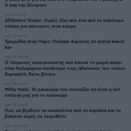
0 από την Άϊντραχτ
πριν 9 λεπτά
All’Antico Vinaio: Ουρές έξω από ένα από τα καλύτερα
στέκια για σάντουιτς στον κόσμο
πριν 11 λεπτά
Τραγωδία στην Πάρο: Πνίγηκε 4χρονος σε πισίνα beach
bar
πριν 16 λεπτά
Ο 16χρονος ναυαγοσώστης που έσωσε το μικρό αγόρι
στην Καλιφόρνια συνάντησε τους ηθοποιούς του «νέου»
Baywatch, δείτε βίντεο
πριν 19 λεπτά
Milky Nails: Το μανικιούρ που συνεχίζει να είναι η νο1
επιλογή μας για το καλοκαίρι
πριν 19 λεπτά
Πώς να βγάλετε τα κουκούτσια από τα κεράσια και τα
βύσσινα χωρίς να λερωθείτε
πριν 22 λεπτά