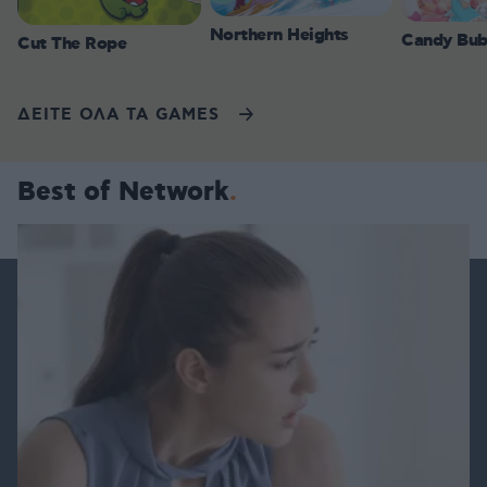
Northern Heights
Candy Bub
Cut The Rope
ΔΕΙΤΕ ΟΛΑ ΤΑ GAMES
Best of Network