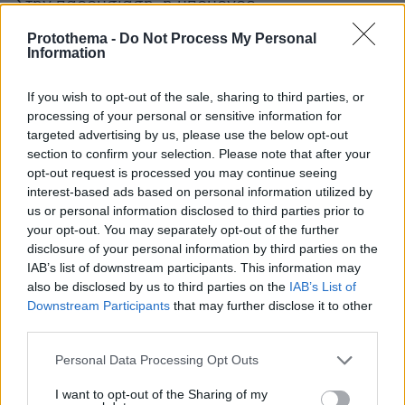
Στην παρουσίαση, η υπουργός
Δόμνα Μιχαηλίδου
Εργασίας,
ανέφερε πως
«ο
Protothema -
Do Not Process My Personal
κατώτατος μισθός ανεβαίνει στα 830 ευρώ, το
Information
κατώτατο ημερομίσθιο θα είναι στα 37,07 ευρώ.
Οι παράγοντες που οδήγησαν σε αυτή την
If you wish to opt-out of the sale, sharing to third parties, or
processing of your personal or sensitive information for
απόφαση, ήταν η μείωση ανεργίας στο 10,4%
targeted advertising by us, please use the below opt-out
τον Ιανουάριο, η βελτίωση της
section to confirm your selection. Please note that after your
ανταγωνιστικότητας, η κατάταξη της Ελλάδας
opt-out request is processed you may continue seeing
στην ΕΕ ως προς το ΑΕΠ και ο πενταπλάσιος
interest-based ads based on personal information utilized by
us or personal information disclosed to third parties prior to
ρυθμός ανάπτυξης της οικονομίας σε σχέση με
your opt-out. You may separately opt-out of the further
τον ευρωπαϊκό μ.ο. Συνολικά, έχει σημειωθεί
disclosure of your personal information by third parties on the
αύξηση 27,7% σε σχέση με το 2019. Σε 12μηνη
IAB’s list of downstream participants. This information may
βάση, ο μισθός ανέρχεται στα 968 ευρώ το
also be disclosed by us to third parties on the
IAB’s List of
Downstream Participants
that may further disclose it to other
μήνα και καλύπτει 560.000 συμπολίτες μας,
third parties.
που είναι κατά 26.000 λιγότεροι σε σχέση με
πέρσι».
Please note that this website/app uses one or more Google
Personal Data Processing Opt Outs
services and may gather and store information including but
not limited to your visit or usage behaviour. You may click to
I want to opt-out of the Sharing of my
Σε άλλο σημείο στη διάρκεια της παρουσίασης,