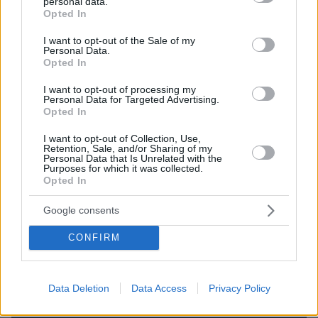
personal data.
grant or deny consent to Google and its third-party tags to
Opted In
η υπουργός Εργασίας τόνισε πως
«ο
use your data for below specified purposes in below Google
σωρευτικός πληθωρισμός το διάστημα 2019-
consent section.
I want to opt-out of the Sale of my
Personal Data.
2023 ήταν στο 16,6% και η αντίστοιχη
Opted In
αύξηση
κατώτατου μισθού
έφτασε στο 28%.
I want to opt-out of processing my
Σήμερα, το 22% των μισθωτών αμοίβεται με τον
Personal Data for Targeted Advertising.
κατώτατο μισθό, ενώ το 2019 ήταν στο 27%, σε
Opted In
μια αγορά με 400.000 περισσότερους
I want to opt-out of Collection, Use,
μισθωτούς».
Retention, Sale, and/or Sharing of my
Personal Data that Is Unrelated with the
Purposes for which it was collected.
Opted In
Δείτε βίντεο από τη συνέντευξη Τύπου (οι
δηλώσεις ξεκινούν περίπου στο 34ο λεπτό)
Google consents
CONFIRM
Data Deletion
Data Access
Privacy Policy