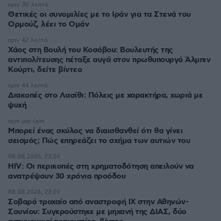
πριν 30 λεπτά
Θετικές οι συνομιλίες με το Ιράν για τα Στενά του
Ορμούζ, λέει το Ομάν
πριν 42 λεπτά
Χάος στη Βουλή του Κοσόβου: Βουλευτής της
αντιπολίτευσης πέταξε αυγά στον πρωθυπουργό Άλμπιν
Κούρτι, δείτε βίντεο
πριν 44 λεπτά
Διακοπές στο Λασίθι: Πόλεις με χαρακτήρα, χωριά με
ψυχή
πριν μία ώρα
Μπορεί ένας σκύλος να διαισθανθεί ότι θα γίνει
σεισμός; Πώς επηρεάζει το σχήμα των αυτιών του
08.08.2026, 23:20
HIV: Οι περικοπές στη χρηματοδότηση απειλούν να
ανατρέψουν 30 χρόνια προόδου
08.08.2026, 23:07
Σοβαρό τροχαίο από αναστροφή ΙΧ στην Αθηνών-
Σουνίου: Συγκρούστηκε με μηχανή της ΔΙΑΣ, δύο