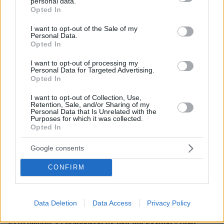
personal data.
grant or deny consent to Google and its third-party tags to
Opted In
use your data for below specified purposes in below Google
consent section.
I want to opt-out of the Sale of my
Personal Data.
Opted In
I want to opt-out of processing my
Personal Data for Targeted Advertising.
Opted In
I want to opt-out of Collection, Use,
Retention, Sale, and/or Sharing of my
Personal Data that Is Unrelated with the
Purposes for which it was collected.
Opted In
Google consents
CONFIRM
Data Deletion
Data Access
Privacy Policy
02.05.2023, 16:03