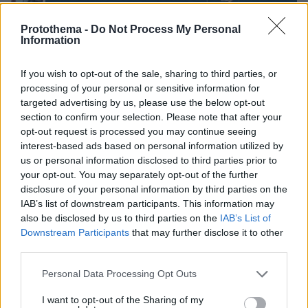
Protothema -
Do Not Process My Personal
Information
If you wish to opt-out of the sale, sharing to third parties, or
processing of your personal or sensitive information for
targeted advertising by us, please use the below opt-out
section to confirm your selection. Please note that after your
opt-out request is processed you may continue seeing
interest-based ads based on personal information utilized by
us or personal information disclosed to third parties prior to
your opt-out. You may separately opt-out of the further
disclosure of your personal information by third parties on the
IAB’s list of downstream participants. This information may
also be disclosed by us to third parties on the
IAB’s List of
Downstream Participants
that may further disclose it to other
21.04.2023, 18:37
third parties.
Στο σφυρί για χρέη βίλες, εργοστάσια και σκάφη
Please note that this website/app uses one or more Google
επωνύμων
Personal Data Processing Opt Outs
services and may gather and store information including but
not limited to your visit or usage behaviour. You may click to
I want to opt-out of the Sharing of my