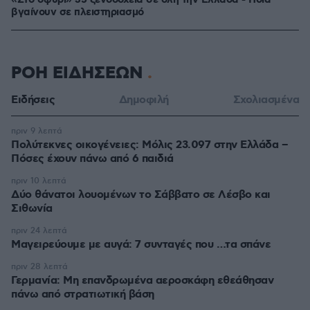
«Στο σφυρί» 35 ξενοδοχεία σε όλη την Ελλάδα - Ποια
βγαίνουν σε πλειστηριασμό
ΡΟΗ ΕΙΔΗΣΕΩΝ
Ειδήσεις
Δημοφιλή
Σχολιασμένα
πριν 9 λεπτά
Πολύτεκνες οικογένειες: Μόλις 23.097 στην Ελλάδα –
Πόσες έχουν πάνω από 6 παιδιά
πριν 10 λεπτά
Δύο θάνατοι λουομένων το Σάββατο σε Λέσβο και
Σιθωνία
πριν 24 λεπτά
Μαγειρεύουμε με αυγά: 7 συνταγές που …τα σπάνε
πριν 28 λεπτά
Γερμανία: Μη επανδρωμένα αεροσκάφη εθεάθησαν
πάνω από στρατιωτική βάση