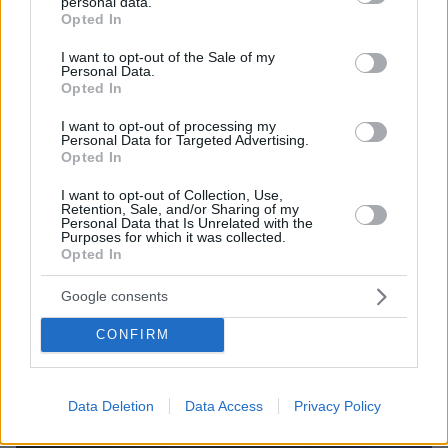
personal data.
grant or deny consent to Google and its third-party tags to
Opted In
use your data for below specified purposes in below Google
consent section.
I want to opt-out of the Sale of my
Personal Data.
Opted In
I want to opt-out of processing my
Personal Data for Targeted Advertising.
Opted In
I want to opt-out of Collection, Use,
Retention, Sale, and/or Sharing of my
Personal Data that Is Unrelated with the
Purposes for which it was collected.
08.08.2026, 18:48
Opted In
Εγκαταλείπει το κόμμα Καρυστιανού και ο
επιχειρηματίας Νίκος Μπρουτζάκης: Καταγγέλλει
Google consents
κλειστή κάστα, «λένε προδότες και πληρωμένους
όσους αποχωρούν»
CONFIRM
Data Deletion
Data Access
Privacy Policy