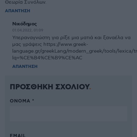
Θεωρία Συνόλων.
ΑΠΑΝΤΗΣΗ
Νικόδημος
01.04.2022, 01:09
Υπεραναγνώστη για ρίξε μια ματιά και ξαναέλα να
μας γράψεις https://www.greek-
language.gr/greekLang/modern_greek/tools/lexica/tri
lq=%CE%B4%CE%B9%CE%AC
ΑΠΑΝΤΗΣΗ
ΠΡΟΣΘΗΚΗ ΣΧΟΛΙΟΥ
ΌΝΟΜΑ *
EMAIL