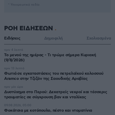
* Υποχρεωτικά πεδία
ΡΟΗ ΕΙΔΗΣΕΩΝ
Ειδήσεις
Δημοφιλή
Σχολιασμένα
πριν 4 λεπτά
Το μενού της ημέρας - Τι τρώμε σήμερα Κυριακή
(9/8/2026)
πριν 13 λεπτά
Φωτιά σε εγκαταστάσεις του πετρελαϊκού κολοσσού
Aramco στην Τζιζάν της Σαουδικής Αραβίας
πριν μία ώρα
Δυστύχημα στο Περού: Δεκατρείς νεκροί και τέσσερις
τραυματίες σε σύγκρουση βαν και νταλίκας
09.08.2026, 05:00
Φοκάτσια με κοτόπουλο, πέστο και ντοματίνια