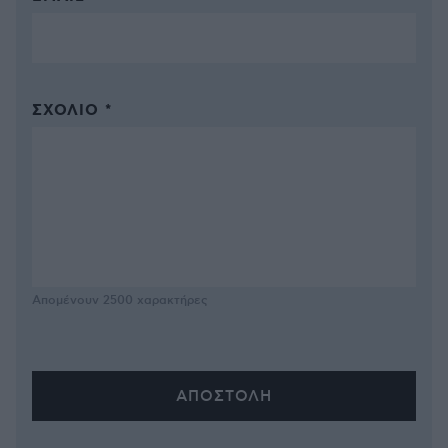
ΣΧΌΛΙΟ *
Απομένουν
2500
χαρακτήρες