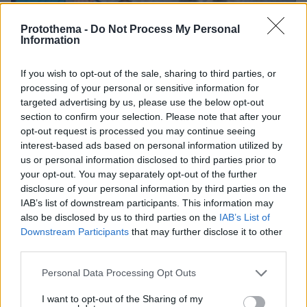
Protothema -
Do Not Process My Personal
Information
If you wish to opt-out of the sale, sharing to third parties, or
08.08.2026, 21:43
processing of your personal or sensitive information for
Χόρχε Μέσι: Ο εργάτης από το Ροσάριο που πήρε
targeted advertising by us, please use the below opt-out
τον 13χρονο Λιονέλ από το χέρι και άλλαξε την
section to confirm your selection. Please note that after your
ιστορία του ποδοσφαίρου με μια υπογραφή σε...
opt-out request is processed you may continue seeing
χαρτοπετσέτα
interest-based ads based on personal information utilized by
us or personal information disclosed to third parties prior to
your opt-out. You may separately opt-out of the further
disclosure of your personal information by third parties on the
IAB’s list of downstream participants. This information may
also be disclosed by us to third parties on the
IAB’s List of
Downstream Participants
that may further disclose it to other
third parties.
Please note that this website/app uses one or more Google
Personal Data Processing Opt Outs
services and may gather and store information including but
not limited to your visit or usage behaviour. You may click to
I want to opt-out of the Sharing of my