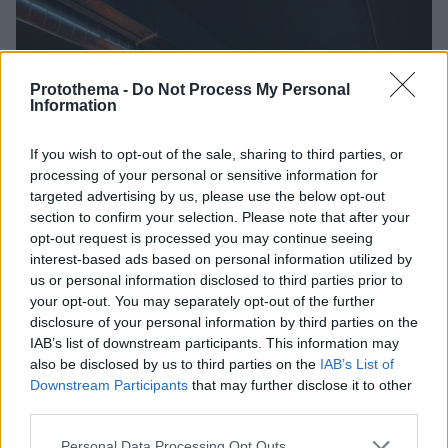
Protothema -
Do Not Process My Personal
Information
If you wish to opt-out of the sale, sharing to third parties, or
processing of your personal or sensitive information for
targeted advertising by us, please use the below opt-out
section to confirm your selection. Please note that after your
opt-out request is processed you may continue seeing
interest-based ads based on personal information utilized by
us or personal information disclosed to third parties prior to
your opt-out. You may separately opt-out of the further
disclosure of your personal information by third parties on the
IAB’s list of downstream participants. This information may
also be disclosed by us to third parties on the
IAB’s List of
Downstream Participants
that may further disclose it to other
third parties.
17
18.07.2025, 17:11
Με πρόστιμο από την Επιτροπή Ανταγωνισμού
Please note that this website/app uses one or more Google
Personal Data Processing Opt Outs