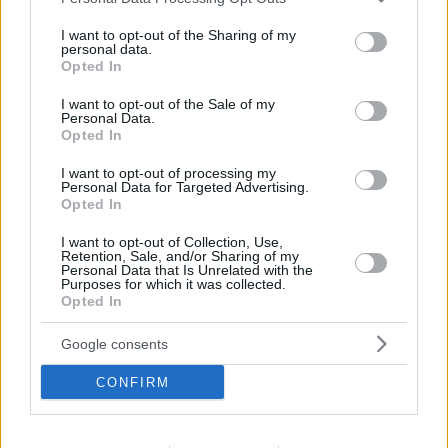
κινδυνεύει η SKROUTZ για κατάχρηση δεσπόζουσας
services and may gather and store information including but
θέσης στην αγορά
not limited to your visit or usage behaviour. You may click to
I want to opt-out of the Sharing of my
personal data.
grant or deny consent to Google and its third-party tags to
Η υπόθεση αφορά σε καταγγελία δέκα επιχειρήσεων
Opted In
use your data for below specified purposes in below Google
για τους όρους συνεργασίας που επιβάλλει η Skroutz
consent section.
στους επιχειρηματικούς χρήστες – Η ΕΠ.ΑΝ. θα
I want to opt-out of the Sale of my
Personal Data.
εξετάσει την υπόθεση στις 23 Οκτωβρίου
Opted In
I want to opt-out of processing my
Personal Data for Targeted Advertising.
Opted In
I want to opt-out of Collection, Use,
Retention, Sale, and/or Sharing of my
Personal Data that Is Unrelated with the
Purposes for which it was collected.
Opted In
Google consents
CONFIRM