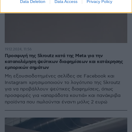
Data Deletion
Data Access
Privacy Policy
19.12.2024, 11:56
Προσφυγή της Skroutz κατά της Meta για την
καταπολέμηση ψεύτικων διαφημίσεων και κατάχρησης
εμπορικών σημάτων
Μη εξουσιοδοτημένες σελίδες σε Facebook και
Instagram χρησιμοποιούν το λογότυπο της Skroutz
για να προβάλλουν ψεύτικες διαφημίσεις, όπως
προσφορές για «απαράδοτα κουτιά» και πανάκριβα
προϊόντα που πωλούνται έναντι μόλις 2 ευρώ