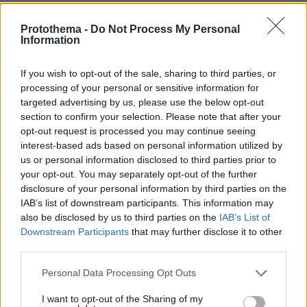
ΣΧΟΛΙΑ
(15)
Protothema -
Do Not Process My Personal
Information
ΠΡΟΣΘΗΚΗ ΣΧΟΛΙΟΥ
If you wish to opt-out of the sale, sharing to third parties, or
processing of your personal or sensitive information for
Φορούσαν πουκάμισα
targeted advertising by us, please use the below opt-out
section to confirm your selection. Please note that after your
27.07.2020, 20:56
opt-out request is processed you may continue seeing
Στην αρχαία Ελλάδα;;; Τι μαθαίνει κανείς από τις
interest-based ads based on personal information utilized by
σύγχρονες παραστάσεις.
us or personal information disclosed to third parties prior to
ΑΠΑΝΤΗΣΗ
your opt-out. You may separately opt-out of the further
disclosure of your personal information by third parties on the
IAB’s list of downstream participants. This information may
Φανταστικό
also be disclosed by us to third parties on the
IAB’s List of
27.07.2020, 19:43
Downstream Participants
that may further disclose it to other
να το δούμε με Έλληνες ηθοποιούς σε αντίστοιχο
third parties.
θέατρο μας στην Τουρκία και θεατή το σουλτάνο. Και
χριστιανός και λάτρης του αρχαίου ελληνικού
Please note that this website/app uses one or more Google
Personal Data Processing Opt Outs
πνεύματος.
services and may gather and store information including but
not limited to your visit or usage behaviour. You may click to
I want to opt-out of the Sharing of my
ΑΠΑΝΤΗΣΗ