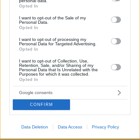
personal data.
grant or deny consent to Google and its third-party tags to
Opted In
use your data for below specified purposes in below Google
ΙΩΑΝΝΗΣ ΜΑΡΚΟΠΟΥΛΟΣ
consent section.
I want to opt-out of the Sale of my
Personal Data.
27.07.2020, 19:14
Opted In
Ψίγματα πολιτισμού μέσα στην υποκουλτούρα της
εποχής.
I want to opt-out of processing my
Personal Data for Targeted Advertising.
ΑΠΑΝΤΗΣΗ
Opted In
αφιλότιμος
I want to opt-out of Collection, Use,
Retention, Sale, and/or Sharing of my
27.07.2020, 19:43
Personal Data that Is Unrelated with the
ψήγματα υπερκουλτουριάρη, ψήγματα.
Purposes for which it was collected.
Opted In
ΑΠΑΝΤΗΣΗ
Google consents
τεταρτοκοσμικος πολιτης
CONFIRM
27.07.2020, 18:31
Μεταδοση...παγκοσμια ??? Αφου ανακοινωθηκε εκ
των προτερων , (ετσι κανονισαν οι υπευθυνοι που
Data Deletion
Data Access
Privacy Policy
εκαναν μαλιστα τον Κουλη περηφανο) οτι η Ελλαδα
ΔΕΝ θα συμπεριληφθει στην μεταδοση , γιατι λοιπον