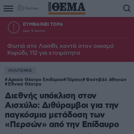
Games
ΣΥΜΒΑΙΝΕΙ ΤΩΡΑ
πριν 9 λεπτά
Φωτιά στο Λασίθι, κοντά στον οικισμό
Καρύδι, 112 για ετοιμότητα
ΠΟΛΙΤΙΣΜΟΣ
Αρχαίο Θέατρο Επιδύρου
Πέρσες
Φεστιβάλ Αθηνών
Εθνικό Θέατρο
Διεθνής υπόκλιση στον
Αισχύλο: Διθύραμβοι για την
παγκόσμια μετάδοση των
«Περσών» από την Επίδαυρο