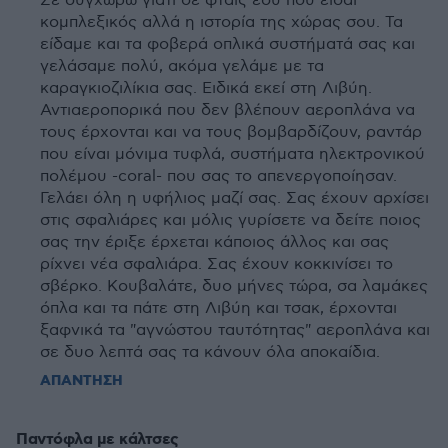
Σε συγχωρώ γιατί δε φταις εσύ που είσαι
κομπλεξικός αλλά η ιστορία της χώρας σου. Τα
είδαμε και τα φοβερά οπλικά συστήματά σας και
γελάσαμε πολύ, ακόμα γελάμε με τα
καραγκιοζιλίκια σας. Ειδικά εκεί στη Λιβύη.
Αντιαεροπορικά που δεν βλέπουν αεροπλάνα να
τους έρχονται και να τους βομβαρδίζουν, ραντάρ
που είναι μόνιμα τυφλά, συστήματα ηλεκτρονικού
πολέμου -coral- που σας το απενεργοποίησαν.
Γελάει όλη η υφήλιος μαζί σας. Σας έχουν αρχίσει
στις σφαλιάρες και μόλις γυρίσετε να δείτε ποιος
σας την έριξε έρχεται κάποιος άλλος και σας
ρίχνει νέα σφαλιάρα. Σας έχουν κοκκινίσει το
σβέρκο. Κουβαλάτε, δυο μήνες τώρα, σα λαμάκες
όπλα και τα πάτε στη Λιβύη και τσακ, έρχονται
ξαφνικά τα "αγνώστου ταυτότητας" αεροπλάνα και
σε δυο λεπτά σας τα κάνουν όλα αποκαίδια.
ΑΠΑΝΤΗΣΗ
Παντόφλα με κάλτσες