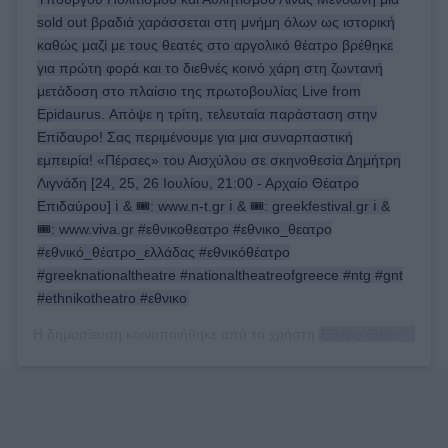
sold out βραδιά χαράσσεται στη μνήμη όλων ως ιστορική
καθώς μαζί με τους θεατές στο αργολικό θέατρο βρέθηκε
για πρώτη φορά και το διεθνές κοινό χάρη στη ζωντανή
μετάδοση στο πλαίσιο της πρωτοβουλίας Live from
Epidaurus. Απόψε η τρίτη, τελευταία παράσταση στην
Επίδαυρο! Σας περιμένουμε για μια συναρπαστική
εμπειρία! «Πέρσες» του Αισχύλου σε σκηνοθεσία Δημήτρη
Λιγνάδη [24, 25, 26 Ιουλίου, 21:00 - Αρχαίο Θέατρο
Επιδαύρου] ℹ️ & 🎟️: www.n-t.gr ℹ️ & 🎟️: greekfestival.gr ℹ️ &
🎟️: www.viva.gr #εθνικοθεατρο #εθνικο_θεατρο
#εθνικό_θέατρο_ελλάδας #εθνικόθέατρο
#greeknationaltheatre #nationaltheatreofgreece #ntg #gnt
#ethnikotheatro #εθνικο
Η δημοσίευση κοινοποιήθηκε από το χρήστη
Εθνικό Θέατρο Ελλάδας (N.T.G.)