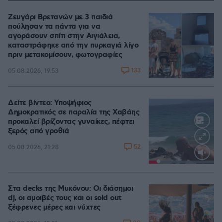
Ζευγάρι Βρετανών με 3 παιδιά
πούλησαν τα πάντα για να
αγοράσουν σπίτι στην Αιγιάλεια,
καταστράφηκε από την πυρκαγιά λίγο
πριν μετακομίσουν, φωτογραφίες
133
05.08.2026, 19:53
Δείτε βίντεο: Υποψήφιος
Δημοκρατικός σε παραλία της Χαβάης
προκαλεί βρίζοντας γυναίκες, πέφτει
ξερός από γροθιά
52
05.08.2026, 21:28
Loaded
:
100.00%
Στα decks της Μυκόνου: Οι διάσημοι
dj, οι αμοιβές τους και οι sold out
ξέφρενες μέρες και νύχτες