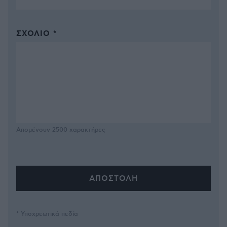
ΣΧΌΛΙΟ *
Απομένουν
2500
χαρακτήρες
* Υποχρεωτικά πεδία